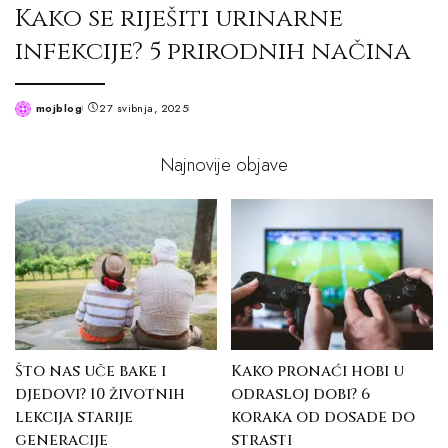
Kako se riješiti urinarne
infekcije? 5 prirodnih načina
mojblog
27 svibnja, 2025
Posted
by
Najnovije objave
Što nas uče bake i
Kako pronaći hobi u
djedovi? 10 životnih
odrasloj dobi? 6
lekcija starije
koraka od dosade do
generacije
strasti