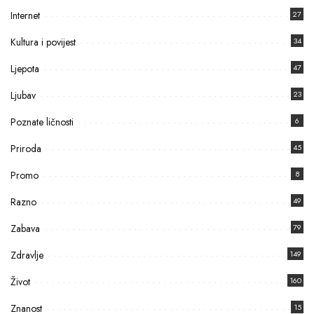
Internet
27
Kultura i povijest
34
Ljepota
47
Ljubav
23
Poznate ličnosti
6
Priroda
45
Promo
8
Razno
49
Zabava
79
Zdravlje
149
Život
160
Znanost
15