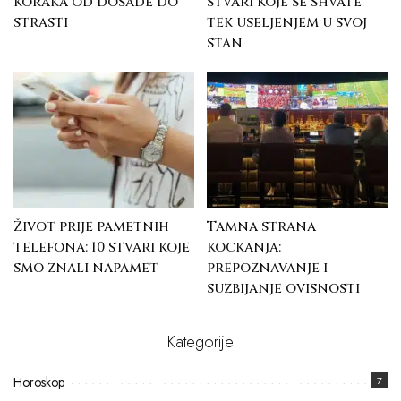
koraka od dosade do
stvari koje se shvate
strasti
tek useljenjem u svoj
stan
Život prije pametnih
Tamna strana
telefona: 10 stvari koje
kockanja:
smo znali napamet
prepoznavanje i
suzbijanje ovisnosti
Kategorije
Horoskop
7