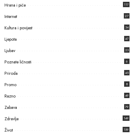
Hrana i piće
117
Internet
27
Kultura i povijest
34
Ljepota
47
Ljubav
23
Poznate ličnosti
6
Priroda
45
Promo
8
Razno
49
Zabava
79
Zdravlje
149
Život
159