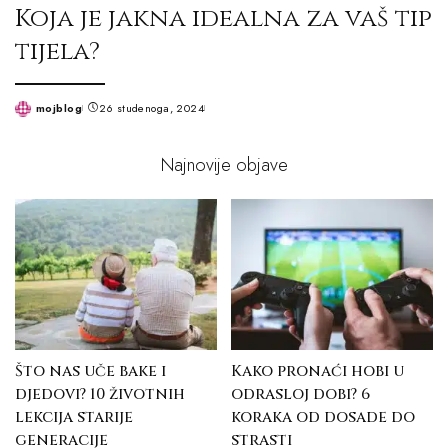
Koja je jakna idealna za vaš tip
tijela?
mojblog
26 studenoga, 2024
Posted
by
Najnovije objave
Što nas uče bake i
Kako pronaći hobi u
djedovi? 10 životnih
odrasloj dobi? 6
lekcija starije
koraka od dosade do
generacije
strasti