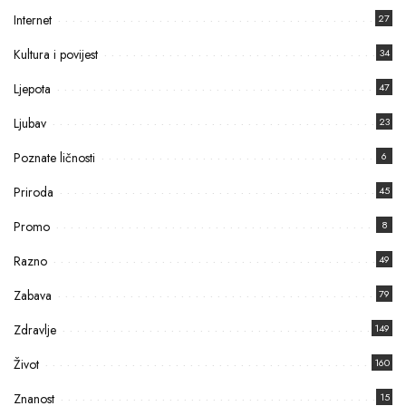
Internet
27
Kultura i povijest
34
Ljepota
47
Ljubav
23
Poznate ličnosti
6
Priroda
45
Promo
8
Razno
49
Zabava
79
Zdravlje
149
Život
160
Znanost
15