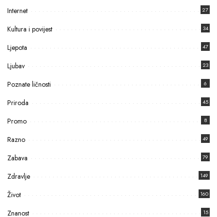
Internet
27
Kultura i povijest
34
Ljepota
47
Ljubav
23
Poznate ličnosti
6
Priroda
45
Promo
8
Razno
49
Zabava
79
Zdravlje
149
Život
160
Znanost
15