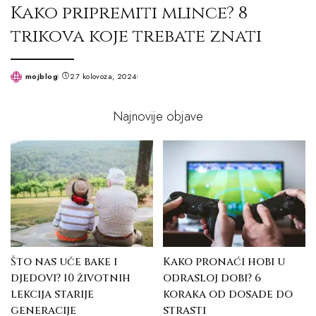
Kako pripremiti mlince? 8
trikova koje trebate znati
mojblog
27 kolovoza, 2024
Posted
by
Najnovije objave
Što nas uče bake i
Kako pronaći hobi u
djedovi? 10 životnih
odrasloj dobi? 6
lekcija starije
koraka od dosade do
generacije
strasti