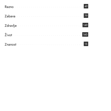
Razno
49
Zabava
79
Zdravlje
149
Život
160
Znanost
15