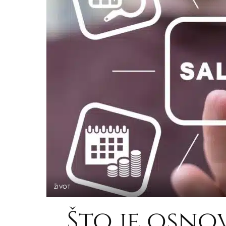
ŽIVOT
Što je osno