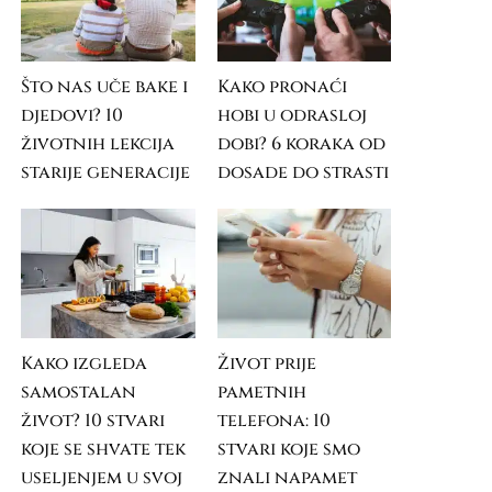
Što nas uče bake i
Kako pronaći
djedovi? 10
hobi u odrasloj
životnih lekcija
dobi? 6 koraka od
starije generacije
dosade do strasti
Kako izgleda
Život prije
samostalan
pametnih
život? 10 stvari
telefona: 10
koje se shvate tek
stvari koje smo
useljenjem u svoj
znali napamet