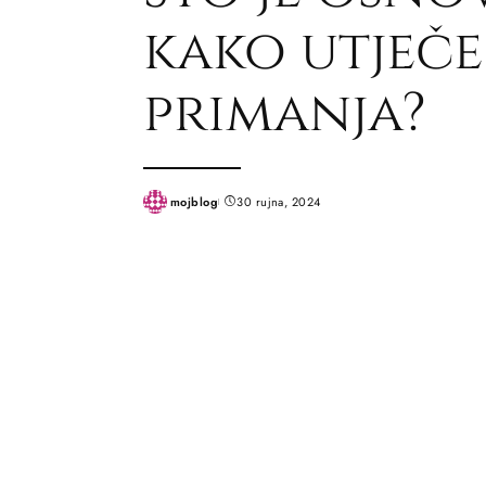
kako utječe
primanja?
mojblog
30 rujna, 2024
Posted
by