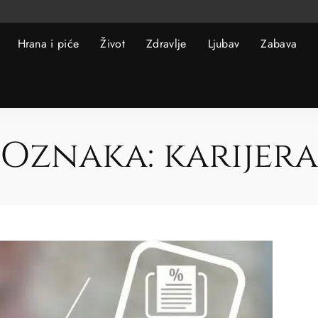
Hrana i piće
Život
Zdravlje
Ljubav
Zabava
Oznaka:
karijera