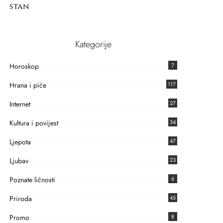
stan
Kategorije
Horoskop
7
Hrana i piće
117
Internet
27
Kultura i povijest
34
Ljepota
47
Ljubav
23
Poznate ličnosti
6
Priroda
45
Promo
8