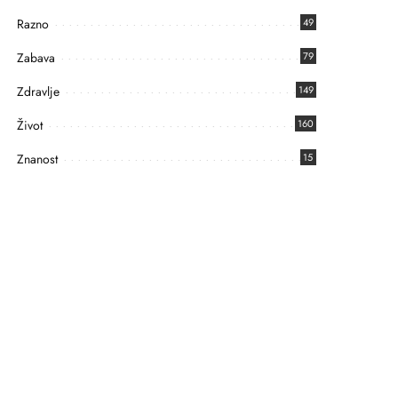
Razno
49
Zabava
79
Zdravlje
149
Život
160
Znanost
15