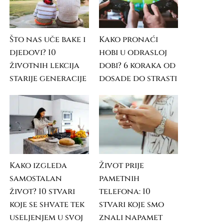
Što nas uče bake i
Kako pronaći
djedovi? 10
hobi u odrasloj
životnih lekcija
dobi? 6 koraka od
starije generacije
dosade do strasti
Kako izgleda
Život prije
samostalan
pametnih
život? 10 stvari
telefona: 10
koje se shvate tek
stvari koje smo
useljenjem u svoj
znali napamet