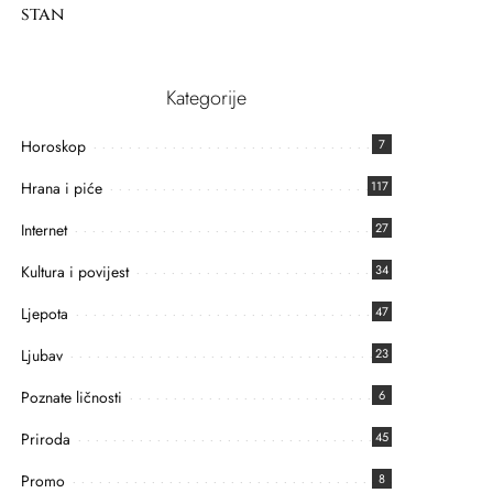
stan
Kategorije
Horoskop
7
Hrana i piće
117
Internet
27
Kultura i povijest
34
Ljepota
47
Ljubav
23
Poznate ličnosti
6
Priroda
45
Promo
8