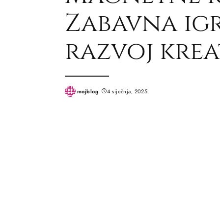
Zabavna ig
razvoj krea
mojblog
4 siječnja, 2025
Posted
by