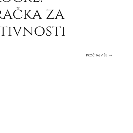
račka za
tivnosti
PROČITAJ VIŠE