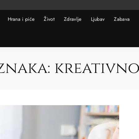
Hrana i piće
Život
Zdravlje
Ljubav
Zabava
znaka:
kreativno