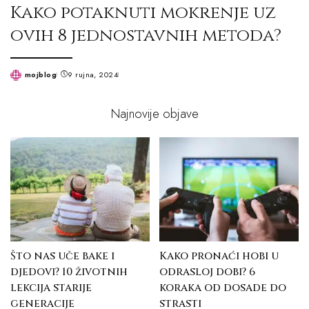
Kako potaknuti mokrenje uz
ovih 8 jednostavnih metoda?
mojblog
9 rujna, 2024
Posted
by
Najnovije objave
Što nas uče bake i
Kako pronaći hobi u
djedovi? 10 životnih
odrasloj dobi? 6
lekcija starije
koraka od dosade do
generacije
strasti