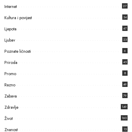
Internet
27
Kultura i povijest
34
Ljepota
47
Ljubav
23
Poznate ličnosti
6
Priroda
45
Promo
8
Razno
49
Zabava
79
Zdravlje
149
Život
160
Znanost
15