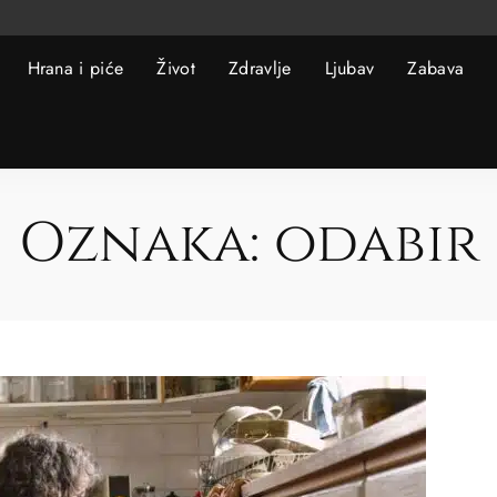
Hrana i piće
Život
Zdravlje
Ljubav
Zabava
Oznaka:
odabir