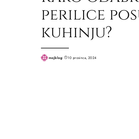
perilice po
kuhinju?
mojblog
10 prosinca, 2024
Posted
by