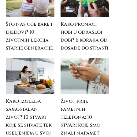
Što nas uče bake i
Kako pronaći
djedovi? 10
hobi u odrasloj
životnih lekcija
dobi? 6 koraka od
starije generacije
dosade do strasti
Kako izgleda
Život prije
samostalan
pametnih
život? 10 stvari
telefona: 10
koje se shvate tek
stvari koje smo
useljenjem u svoj
znali napamet