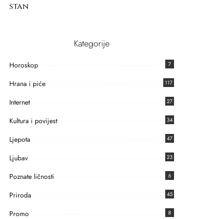
stan
Kategorije
Horoskop
7
Hrana i piće
117
Internet
27
Kultura i povijest
34
Ljepota
47
Ljubav
23
Poznate ličnosti
6
Priroda
45
Promo
8