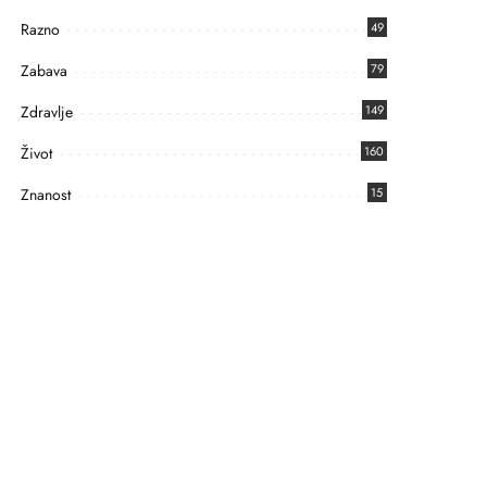
Razno
49
Zabava
79
Zdravlje
149
Život
160
Znanost
15