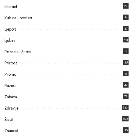
Internet
27
Kultura i povijest
34
Ljepota
47
Ljubav
23
Poznate ličnosti
6
Priroda
45
Promo
8
Razno
49
Zabava
79
Zdravlje
149
Život
160
Znanost
15