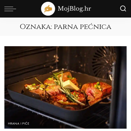
Oznaka:
parna pećnica
HRANA I PIĆE