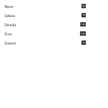
Razno
49
Zabava
79
Zdravlje
149
Život
160
Znanost
15