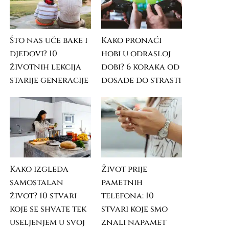
Što nas uče bake i
Kako pronaći
djedovi? 10
hobi u odrasloj
životnih lekcija
dobi? 6 koraka od
starije generacije
dosade do strasti
Kako izgleda
Život prije
samostalan
pametnih
život? 10 stvari
telefona: 10
koje se shvate tek
stvari koje smo
useljenjem u svoj
znali napamet