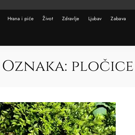
Hrana i piće
Život
Zdravlje
Ljubav
Zabava
Oznaka:
pločice