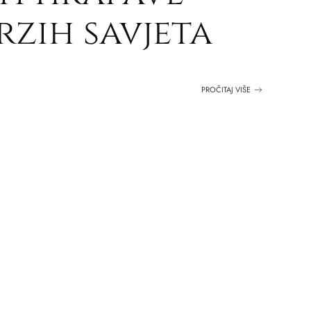
rzih savjeta
PROČITAJ VIŠE