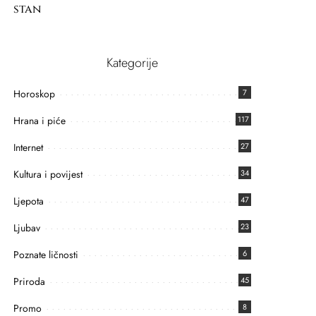
stan
Kategorije
Horoskop
7
Hrana i piće
117
Internet
27
Kultura i povijest
34
Ljepota
47
Ljubav
23
Poznate ličnosti
6
Priroda
45
Promo
8