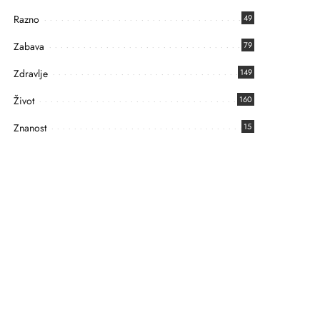
Razno
49
Zabava
79
Zdravlje
149
Život
160
Znanost
15