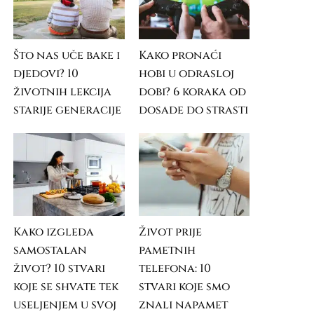
Što nas uče bake i
Kako pronaći
djedovi? 10
hobi u odrasloj
životnih lekcija
dobi? 6 koraka od
starije generacije
dosade do strasti
Kako izgleda
Život prije
samostalan
pametnih
život? 10 stvari
telefona: 10
koje se shvate tek
stvari koje smo
useljenjem u svoj
znali napamet