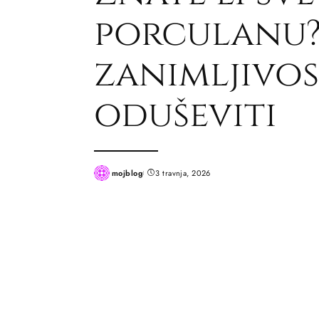
porculanu?
zanimljivost
oduševiti
mojblog
3 travnja, 2026
Posted
by