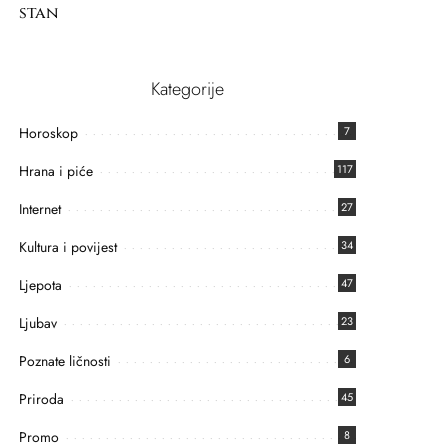
stan
Kategorije
Horoskop
7
Hrana i piće
117
Internet
27
Kultura i povijest
34
Ljepota
47
Ljubav
23
Poznate ličnosti
6
Priroda
45
Promo
8