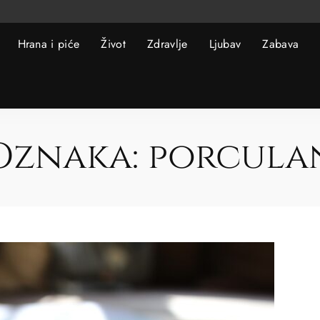
Hrana i piće
Život
Zdravlje
Ljubav
Zabava
Oznaka:
porcula