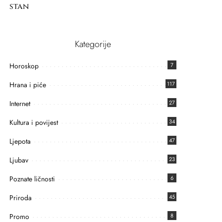
stan
Kategorije
Horoskop
7
Hrana i piće
117
Internet
27
Kultura i povijest
34
Ljepota
47
Ljubav
23
Poznate ličnosti
6
Priroda
45
Promo
8