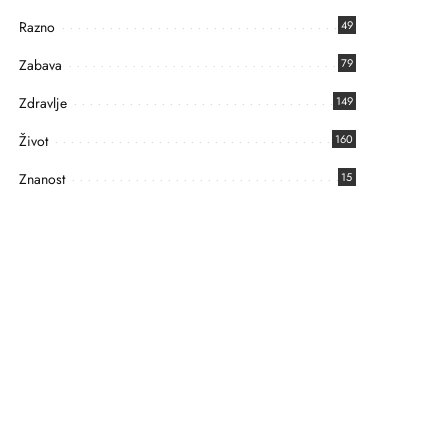
Razno
49
Zabava
79
Zdravlje
149
Život
160
Znanost
15