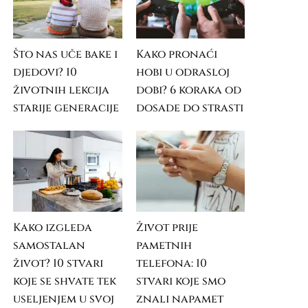
Što nas uče bake i
Kako pronaći
djedovi? 10
hobi u odrasloj
životnih lekcija
dobi? 6 koraka od
starije generacije
dosade do strasti
Kako izgleda
Život prije
samostalan
pametnih
život? 10 stvari
telefona: 10
koje se shvate tek
stvari koje smo
useljenjem u svoj
znali napamet