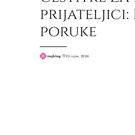
prijateljici:
poruke
mojblog
23 rujna, 2024
Posted
by