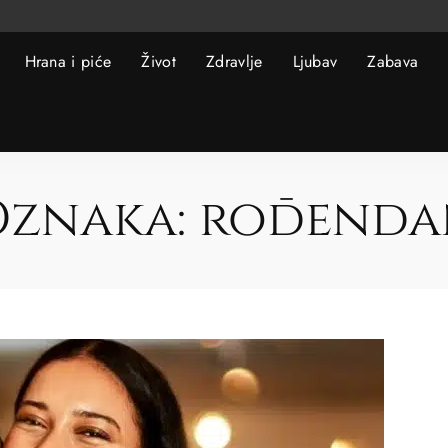
Hrana i piće
Život
Zdravlje
Ljubav
Zabava
Oznaka:
rođenda