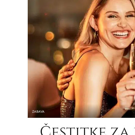
ZABAVA
Čestitke z