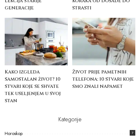
lekcija starije
koraka od dosade do
generacije
strasti
Kako izgleda
Život prije pametnih
samostalan život? 10
telefona: 10 stvari koje
stvari koje se shvate
smo znali napamet
tek useljenjem u svoj
stan
Kategorije
Horoskop
7