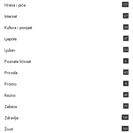
Hrana i piće
117
Internet
27
Kultura i povijest
34
Ljepota
47
Ljubav
23
Poznate ličnosti
6
Priroda
45
Promo
8
Razno
49
Zabava
79
Zdravlje
149
Život
160