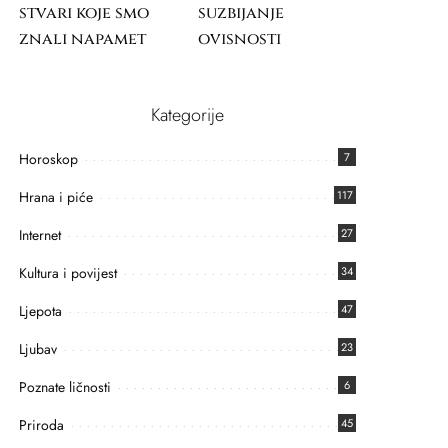
stvari koje smo
suzbijanje
znali napamet
ovisnosti
Kategorije
Horoskop
7
Hrana i piće
117
Internet
27
Kultura i povijest
34
Ljepota
47
Ljubav
23
Poznate ličnosti
6
Priroda
45