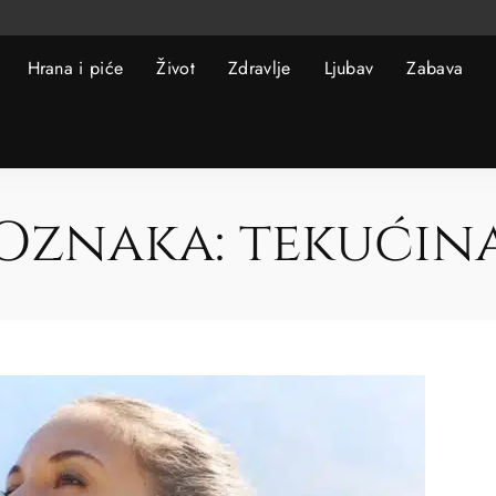
Hrana i piće
Život
Zdravlje
Ljubav
Zabava
Oznaka:
tekućin