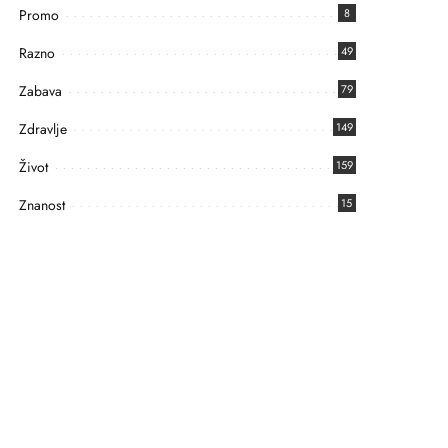
Promo
8
Razno
49
Zabava
79
Zdravlje
149
Život
159
Znanost
15