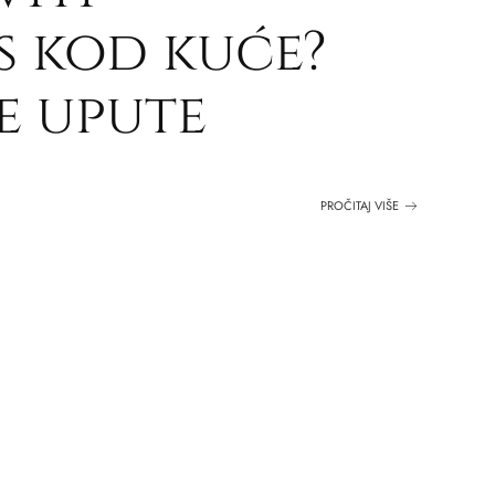
s kod kuće?
e upute
PROČITAJ VIŠE