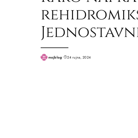
rehidromik
Jednostavn
mojblog
24 rujna, 2024
Posted
by