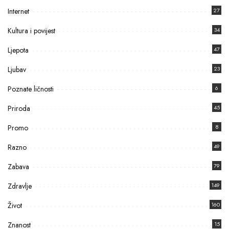
Internet
27
Kultura i povijest
34
Ljepota
47
Ljubav
23
Poznate ličnosti
6
Priroda
45
Promo
8
Razno
49
Zabava
79
Zdravlje
149
Život
160
Znanost
15