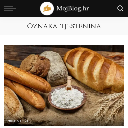
Oznaka:
tjestenina
HRANA I PIĆE