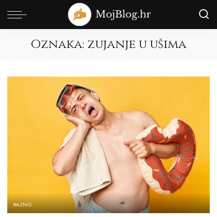
Oznaka:
zujanje u ušima
RAZNO