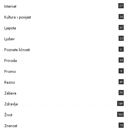
Internet
27
Kultura i povijest
34
Ljepota
47
Ljubav
23
Poznate ličnosti
6
Priroda
45
Promo
8
Razno
49
Zabava
79
Zdravlje
149
Život
160
Znanost
15