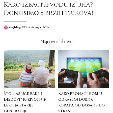
Kako izbaciti vodu iz uha?
Donosimo 8 brzih trikova!
mojblog
5 studenoga, 2024
Posted
by
Najnovije objave
Što nas uče bake i
Kako pronaći hobi u
djedovi? 10 životnih
odrasloj dobi? 6
lekcija starije
koraka od dosade do
generacije
strasti