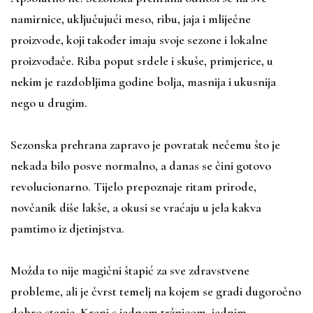
namirnice, uključujući meso, ribu, jaja i mliječne
proizvode, koji također imaju svoje sezone i lokalne
proizvođače. Riba poput srdele i skuše, primjerice, u
nekim je razdobljima godine bolja, masnija i ukusnija
nego u drugim.
Sezonska prehrana zapravo je povratak nečemu što je
nekada bilo posve normalno, a danas se čini gotovo
revolucionarno. Tijelo prepoznaje ritam prirode,
novčanik diše lakše, a okusi se vraćaju u jela kakva
pamtimo iz djetinjstva.
Možda to nije magični štapić za sve zdravstvene
probleme, ali je čvrst temelj na kojem se gradi dugoročno
dobro stanje. Kreni s jednom tržnicom, jednim