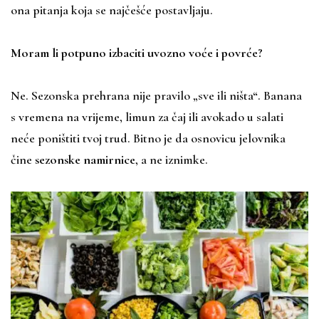
ona pitanja koja se najčešće postavljaju.
Moram li potpuno izbaciti uvozno voće i povrće?
Ne. Sezonska prehrana nije pravilo „sve ili ništa“. Banana
s vremena na vrijeme, limun za čaj ili avokado u salati
neće poništiti tvoj trud. Bitno je da osnovicu jelovnika
čine
sezonske namirnice
, a ne iznimke.