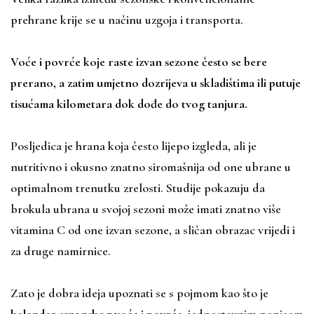
prehrane krije se u načinu uzgoja i transporta.
Voće i povrće koje raste izvan sezone često se bere
prerano, a zatim umjetno dozrijeva u skladištima ili putuje
tisućama kilometara dok dođe do tvog tanjura.
Posljedica je hrana koja često lijepo izgleda, ali je
nutritivno i okusno znatno siromašnija od one ubrane u
optimalnom trenutku zrelosti. Studije pokazuju da
brokula ubrana u svojoj sezoni može imati znatno više
vitamina C od one izvan sezone, a sličan obrazac vrijedi i
za druge namirnice.
Zato je dobra ideja upoznati se s pojmom kao što je