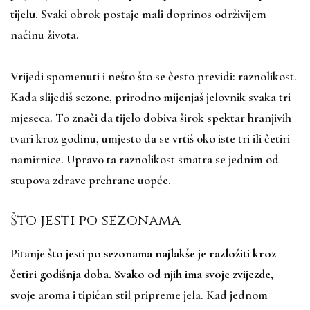
tijelu
. Svaki obrok postaje mali doprinos održivijem
načinu života.
Vrijedi spomenuti i nešto što se često previdi: raznolikost.
Kada slijediš sezone, prirodno mijenjaš jelovnik svaka tri
mjeseca. To znači da tijelo dobiva širok spektar hranjivih
tvari kroz godinu, umjesto da se vrtiš oko iste tri ili četiri
namirnice. Upravo ta raznolikost smatra se jednim od
stupova zdrave prehrane uopće.
Što jesti po sezonama
Pitanje
što jesti po sezonama najlakše je razložiti kroz
četiri godišnja doba. Svako od njih ima svoje zvijezde,
svoje
aroma i tipičan stil pripreme jela. Kad jednom