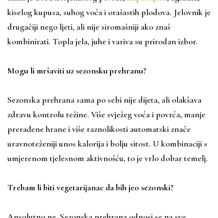
kiselog kupusa, suhog voća i orašastih plodova. Jelovnik je
drugačiji nego ljeti, ali nije siromašniji ako znaš
kombinirati. Topla jela, juhe i variva su prirodan izbor.
Mogu li mršaviti uz sezonsku prehranu?
Sezonska prehrana sama po sebi nije dijeta, ali olakšava
zdravu kontrolu težine. Više svježeg voća i povrća, manje
prerađene hrane i više raznolikosti automatski znače
uravnoteženiji unos kalorija i bolju sitost. U kombinaciji s
umjerenom tjelesnom aktivnošću, to je vrlo dobar temelj.
Trebam li biti vegetarijanac da bih jeo sezonski?
Apsolutno ne. Sezonska prehrana odnosi se na sve