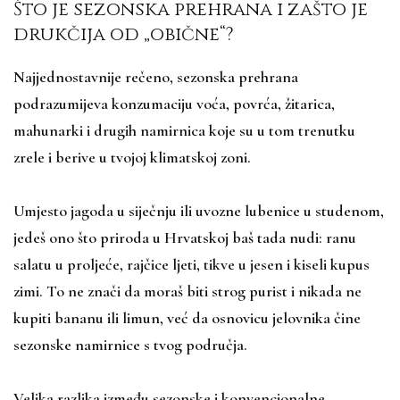
Što je sezonska prehrana i zašto je
drukčija od „obične“?
Najjednostavnije rečeno, sezonska prehrana
podrazumijeva konzumaciju voća, povrća, žitarica,
mahunarki i drugih namirnica koje su u tom trenutku
zrele i berive u tvojoj klimatskoj zoni.
Umjesto jagoda u siječnju ili uvozne lubenice u studenom,
jedeš ono što priroda u Hrvatskoj baš tada nudi: ranu
salatu u proljeće, rajčice ljeti, tikve u jesen i kiseli kupus
zimi. To ne znači da moraš biti strog purist i nikada ne
kupiti bananu ili limun, već da osnovicu jelovnika čine
sezonske namirnice s tvog područja.
Velika razlika između sezonske i konvencionalne