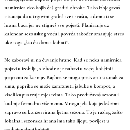
namirnica oko kojih ćeš graditi obroke. Tako izbjegavaš
situaciju da u trgovini grabiš sve i svašta, a doma ti se
hrana baca jer ne stigneš sve pojesti. Planiranje uz
kalendar sezonskog voća i povrća
također smanjuje stres
oko toga „što ću danas kuhati“.
Ne zaboravi ni na čuvanje hrane. Kad se neka namirnica
pojavi u izobilju, slobodno je nabavi u većoj količini i
pripremi za kasnije. Rajčice se mogu pretvoriti u umak za
zimu, paprika se može zamrznuti, jabuke u kompot, a
kiseli kupus traje mjesecima. Tako produžavaš sezonu i
kad nje formalno više nema. Mnoga jela koja jedeš zimi
zapravo su konzervirana ljetna sezona. To je razlog zašto
lokalna i sezonska hrana
ima tako lijepu povijest u
tradicionalnoj kuhinji.