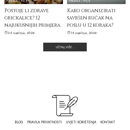
HRANA I PIĆE
HRANA I PIĆE
Postoje li zdrave
Kako organizirati
grickalice? 12
savršen ručak na
najukusnijih primjera
poslu u 12 koraka?
25 siječnja, 2026
15 siječnja, 2026
UČITAJ VIŠE...
BLOG
PRAVILA PRIVATNOSTI
UVJETI KORIŠTENJA
KONTAKT