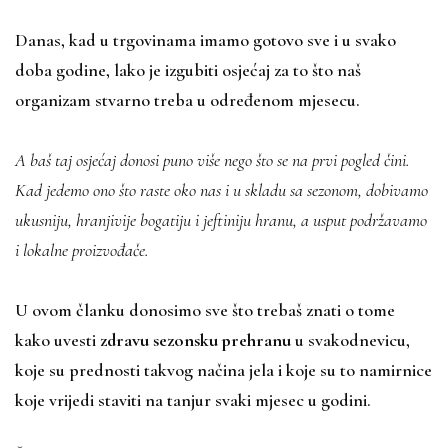
Danas, kad u trgovinama imamo gotovo sve i u svako
doba godine, lako je izgubiti osjećaj za to što naš
organizam stvarno treba u određenom mjesecu.
A baš taj osjećaj donosi puno više nego što se na prvi pogled čini.
Kad jedemo ono što raste oko nas i u skladu sa sezonom, dobivamo
ukusniju, hranjivije bogatiju i jeftiniju hranu, a usput podržavamo
i lokalne proizvođače.
U ovom članku donosimo sve što trebaš znati o tome
kako uvesti
zdravu sezonsku prehranu
u svakodnevicu,
koje su prednosti takvog načina jela i koje su to namirnice
koje vrijedi staviti na tanjur svaki mjesec u godini.