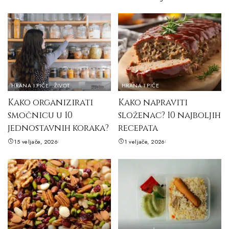
HRANA I PIĆE
ŽIVOT
HRANA I PIĆE
Kako organizirati
Kako napraviti
smočnicu u 10
složenac? 10 najboljih
jednostavnih koraka?
recepata
15 veljače, 2026
1 veljače, 2026