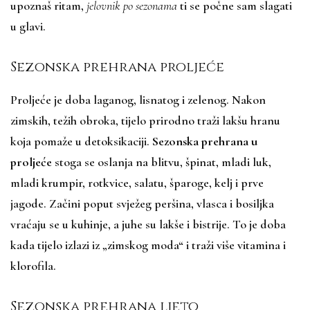
upoznaš ritam,
jelovnik po sezonama
ti se počne sam slagati
u glavi.
Sezonska prehrana proljeće
Proljeće je doba laganog, lisnatog i zelenog. Nakon
zimskih, težih obroka, tijelo prirodno traži lakšu hranu
koja pomaže u detoksikaciji.
Sezonska prehrana u
proljeće
stoga se oslanja na blitvu, špinat, mladi luk,
mladi krumpir, rotkvice, salatu, šparoge, kelj i prve
jagode. Začini poput svježeg peršina, vlasca i bosiljka
vraćaju se u kuhinje, a juhe su lakše i bistrije. To je doba
kada tijelo izlazi iz „zimskog moda“ i traži više vitamina i
klorofila.
Sezonska prehrana ljeto