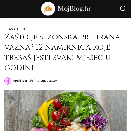
HRANA I PIĆE
Zašto je sezonska prehrana
važna? 12 namirnica koje
trebaš jesti svaki mjesec u
godini
mojblog
31 svibnja, 2026
Posted
by