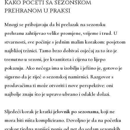
Kako početi sa sezonskom
prehranom u praksi
Mnogi se pribojavaju da bi prelazak na sezonsku
prehranu zahtijevao velike promjene, vrijeme i trud. U
stvarnosti, sve počinje s jednim malim korakom: posjetom
najbližoj tržnici. Tamo brzo dobivaš osjećaj za to što je
trenutno u sezoni, jer kvantiteta i cijena to lijepo
pokazuju. Ako nečega ima u izobilju i jeftino je, gotovo je
sigurno da je riječ o sezonskoj namirnici. Razgovor s
prodavačima ti može otvoriti i nove perspektive: oni
najbolje znaju što je upravo ubrano i odakle dolazi.
Sljedeći korak je kratki
jelovnik po sezonama
, koji ne
mora biti ništa komplicirano. Dovoljno je da na početku
svakog tjedna napišeš popis od pet do sedam sezonskih