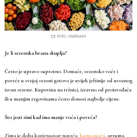
FOTO: UNSPLASH
Je li sezonska hrana skuplja?
Često je upravo suprotno. Domaće, sezonsko voće i
povrće u svojoj sezoni gotovo je uvijek jeftinije od uvoznog
izvan sezone. Kupovina na tržnici, izravno od proizvođača
ili u manjim trgovinama često donosi najbolje cijene.
Što jesti zimi kad ima manje voća i povrća?
Zima je doba korjenastog povrća,
kupusnjača
, agruma,