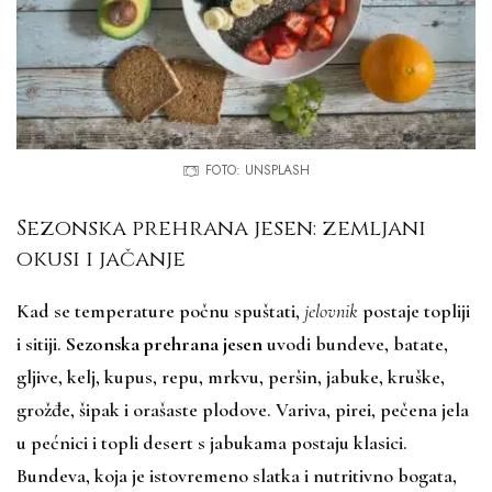
FOTO: UNSPLASH
Sezonska prehrana jesen: zemljani
okusi i jačanje
Kad se temperature počnu spuštati,
jelovnik
postaje topliji
i sitiji.
Sezonska prehrana jesen
uvodi bundeve, batate,
gljive, kelj, kupus, repu, mrkvu, peršin, jabuke, kruške,
grožđe, šipak i orašaste plodove. Variva, pirei, pečena jela
u pećnici i topli desert s jabukama postaju klasici.
Bundeva, koja je istovremeno slatka i nutritivno bogata,