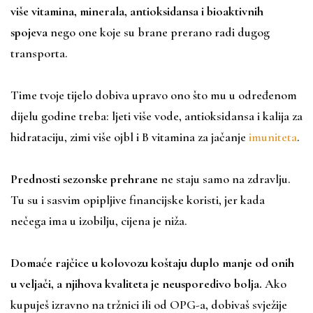
više vitamina, minerala, antioksidansa i bioaktivnih
spojeva
nego one koje su brane prerano radi dugog
transporta.
Time tvoje tijelo dobiva upravo ono što mu u određenom
dijelu godine treba: ljeti više vode, antioksidansa i kalija za
hidrataciju, zimi više ojbl i B vitamina za jačanje
imuniteta
.
Prednosti sezonske prehrane
ne staju samo na zdravlju.
Tu su i sasvim opipljive financijske koristi, jer kada
nečega ima u izobilju, cijena je nižа.
Domaće rajčice u kolovozu koštaju duplo manje od onih
u veljači, a njihova kvaliteta je neusporedivo bolja.
Ako
kupuješ izravno na tržnici ili od OPG-a, dobivaš svježije