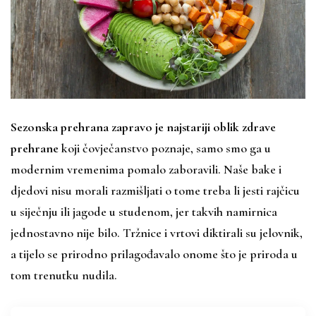
Sezonska prehrana
zapravo je najstariji oblik zdrave
prehrane
koji čovječanstvo poznaje, samo smo ga u
modernim vremenima pomalo zaboravili. Naše bake i
djedovi nisu morali razmišljati o tome treba li jesti rajčicu
u siječnju ili jagode u studenom, jer takvih namirnica
jednostavno nije bilo. Tržnice i vrtovi diktirali su jelovnik,
a tijelo se prirodno prilagođavalo onome što je priroda u
tom trenutku nudila.