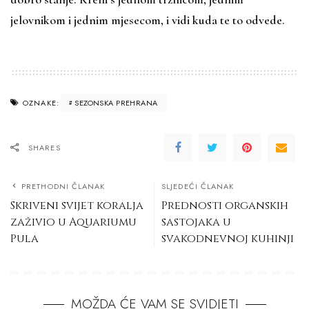
jelovnikom i jednim mjesecom, i vidi kuda te to odvede.
SEZONSKA PREHRANA
OZNAKE:
SHARES
PRETHODNI ČLANAK
SLJEDEĆI ČLANAK
Skriveni svijet koralja
Prednosti organskih
zaživio u Aquariumu
sastojaka u
Pula
svakodnevnoj kuhinji
MOŽDA ĆE VAM SE SVIDJETI