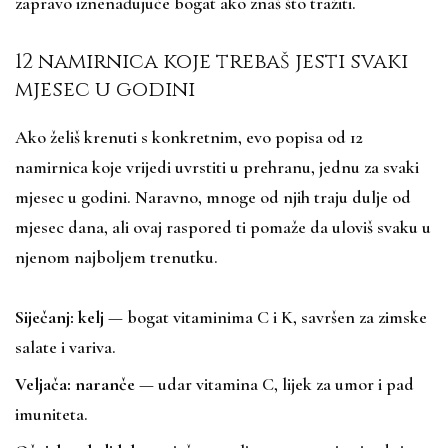
zapravo iznenađujuće bogat ako znaš što tražiti.
12 namirnica koje trebaš jesti svaki
mjesec u godini
Ako želiš krenuti s konkretnim, evo popisa od 12
namirnica koje vrijedi uvrstiti u prehranu, jednu za svaki
mjesec u godini. Naravno, mnoge od njih traju dulje od
mjesec dana, ali ovaj raspored ti pomaže da uloviš svaku u
njenom najboljem trenutku.
Siječanj: kelj
— bogat vitaminima C i K, savršen za zimske
salate i variva.
Veljača: naranče
— udar vitamina C, lijek za umor i pad
imuniteta.