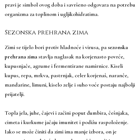
pravi je simbol ovog doba i savršeno odgovara na potrebu
organizma za toplinom i ugljikohidratima.
Sezonska prehrana zima
Zimi se tijelo bori protiv hladnoće i virusa, pa
sezonska
prehrana zima
stavlja naglasak na korjenasto povrće,
kupusnjače, agrume i fermentirane namirnice. Kiseli
kupus, repa, mrkva, pastrnjak, celer korjenaš, naranče,
mandarine, limuni, kiselo zelje i suho voće postaju najbolji
prijatelji.
Topla jela, juhe, čajevi i začini poput đumbira, češnjaka,
cimeta i kurkume jačaju imunitet i podižu raspoloženje.
Iako se može činiti da zimi ima manje izbora, on je