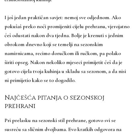
I još jedan praktičan savjet: nemoj sve odjednom. Ako
pokušaš preko noći promijeniti cijelu prehranu, vjerojatno
ćeš odustati nakon dva tjedna. Bolje je krenuti s jednim
obrokom dnevno koji se temelji na sezonskim
namirnicama, recimo doručkom ili ručkom, pa polako
širiti opseg. Nakon nekoliko mjeseci primijetit ćeš da je
gotovo cijela tvoja kuhinja u skladu sa sezonom, a da nisi
ni primijetio kako se to dogodilo.
Najčešća pitanja o sezonskoj
prehrani
Pri prelasku na sezonski stil prehrane, gotovo svi se
susreću sa sličnim dvojbama. Evo kratkih odgovora na