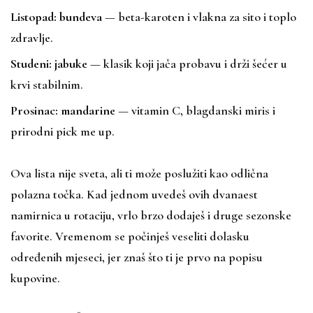
Listopad: bundeva
— beta-karoten i vlakna za sito i toplo
zdravlje.
Studeni: jabuke
— klasik koji jača probavu i drži šećer u
krvi stabilnim.
Prosinac: mandarine
— vitamin C, blagdanski miris i
prirodni pick me up.
Ova lista nije sveta, ali ti može poslužiti kao odlična
polazna točka. Kad jednom uvedeš ovih dvanaest
namirnica u rotaciju, vrlo brzo dodaješ i druge sezonske
favorite. Vremenom se počinješ veseliti dolasku
određenih mjeseci, jer znaš što ti je prvo na popisu
kupovine.