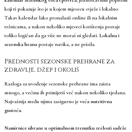
kalendar sezonskog voća i povrća
, jednostavnim popisom
koji ti pokazuje što je u kojem mjesecu svježe i lokalno.
Takav kalendar lako pronalaziš online ili na lokalnim
tržnicama, a nakon nekoliko mjeseci korištenja postaje
toliko logičan da ga više ne moraš ni gledati.
Lokalna i
sezonska hrana
postaje navika, a ne prisila.
Prednosti sezonske prehrane za
zdravlje, džep i okoliš
Razloga za uvođenje sezonske prehrane ima zaista
mnogo, a većinu ih primijetiš već nakon nekoliko tjedana.
Najvažnija među njima zasigurno je
veća nutritivna
gustoća.
Namirnice ubrane u optimalnom trenutku zrelosti sadrže