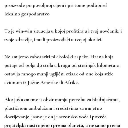
proizvode po povoljnoj cijeni i pri tome podupireš
lokalno gospodarstvo.
To je win-win situacija u kojoj profitiraju i tvoj novčanik, i
tvoje zdravlje, i mali proizvođači u tvojoj okolici.
Ne smijemo zaboraviti ni ekološki aspekt. Hrana koja
putuje od polja do stola u krugu od stotinjak kilometara
ostavlja mnogo manji ugljični otisak od one koja stiže
avionom iz Južne Amerike ili Afrike.
Ako još uzmemo u obzir manju potrebu za hladnjačama,
plastičnom ambalažom i sredstvima za umjetno
dozrijevanje, jasno je da je
sezonsko voće i povrće
prijateljski nastrojeno i prema planetu, a ne samo prema