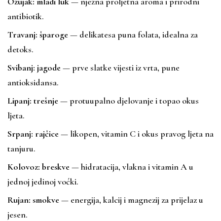
Ožujak: mladi luk
— nježna proljetna aroma i prirodni
antibiotik.
Travanj: šparoge
— delikatesa puna folata, idealna za
detoks.
Svibanj: jagode
— prve slatke vijesti iz vrta, pune
antioksidansa.
Lipanj: trešnje
— protuupalno djelovanje i topao okus
ljeta.
Srpanj: rajčice
— likopen, vitamin C i okus pravog ljeta na
tanjuru.
Kolovoz: breskve
— hidratacija, vlakna i vitamin A u
jednoj jedinoj voćki.
Rujan: smokve
— energija, kalcij i magnezij za prijelaz u
jesen.