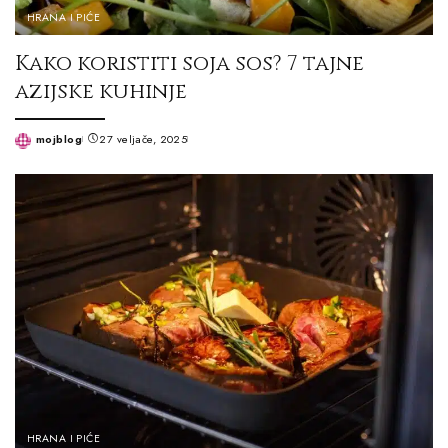
HRANA I PIĆE
Kako koristiti soja sos? 7 tajne
azijske kuhinje
mojblog
27 veljače, 2025
Posted
by
HRANA I PIĆE