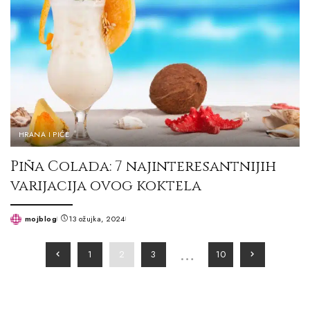
HRANA I PIĆE
Piña Colada: 7 najinteresantnijih
varijacija ovog koktela
mojblog
13 ožujka, 2024
Posted
by
…
1
2
3
10