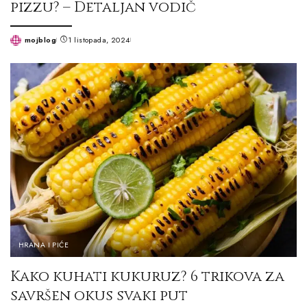
pizzu? – Detaljan vodič
mojblog
1 listopada, 2024
Posted
by
HRANA I PIĆE
Kako kuhati kukuruz? 6 trikova za
savršen okus svaki put