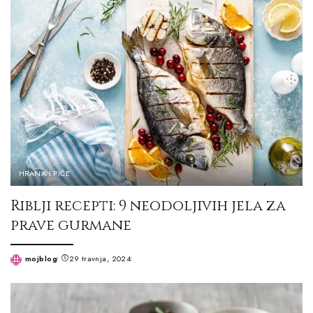
HRANA I PIĆE
Riblji recepti: 9 neodoljivih jela za
prave gurmane
mojblog
29 travnja, 2024
Posted
by