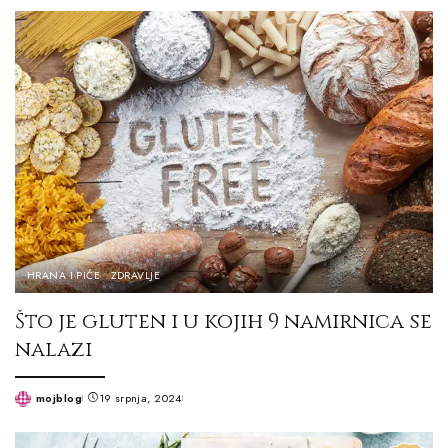
by
HRANA I PIĆE
ZDRAVLJE
Što je gluten i u kojih 9 namirnica se
nalazi
mojblog
19 srpnja, 2024
Posted
by