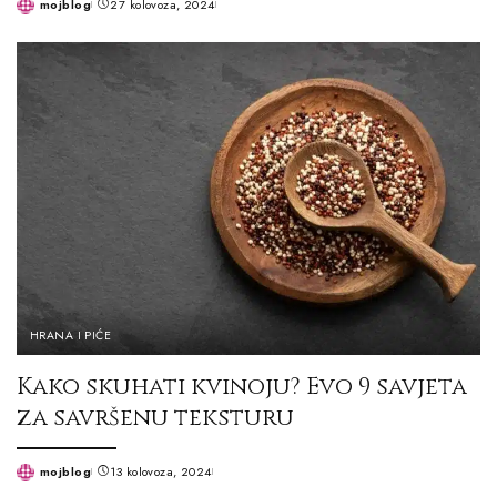
mojblog
27 kolovoza, 2024
Posted
by
HRANA I PIĆE
Kako skuhati kvinoju? Evo 9 savjeta
za savršenu teksturu
mojblog
13 kolovoza, 2024
Posted