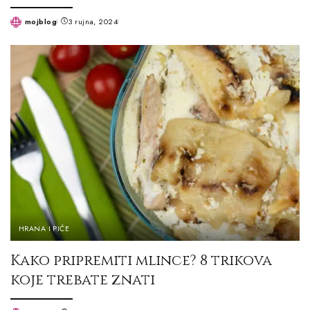
mojblog
3 rujna, 2024
Posted
by
HRANA I PIĆE
Kako pripremiti mlince? 8 trikova
koje trebate znati