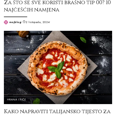
Za što se sve koristi brašno tip 00? 10
najčešćih namjena
mojblog
2 listopada, 2024
Posted
by
HRANA I PIĆE
Kako napraviti talijansko tijesto za