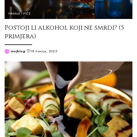
HRANA I PIĆE
Postoji li alkohol koji ne smrdi? (5
primjera)
mojblog
18 travnja, 2025
Posted
by