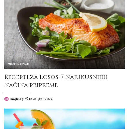
HRANA I PIĆE
Recepti za losos: 7 najukusnijih
načina pripreme
mojblog
18 ožujka, 2024
Posted
by