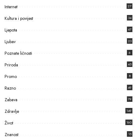
Internet
27
Kultura i povijest
34
Ljepota
47
Ljubav
23
Poznate ličnosti
6
Priroda
45
Promo
8
Razno
49
Zabava
79
Zdravlje
149
Život
160
Znanost
15