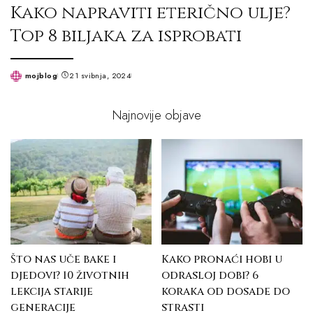
Kako napraviti eterično ulje?
Top 8 biljaka za isprobati
mojblog
21 svibnja, 2024
Posted
by
Najnovije objave
Što nas uče bake i
Kako pronaći hobi u
djedovi? 10 životnih
odrasloj dobi? 6
lekcija starije
koraka od dosade do
generacije
strasti