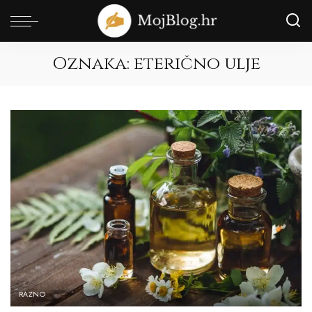
Oznaka:
eterično ulje
RAZNO