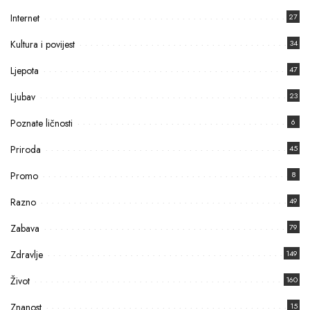
Internet
27
Kultura i povijest
34
Ljepota
47
Ljubav
23
Poznate ličnosti
6
Priroda
45
Promo
8
Razno
49
Zabava
79
Zdravlje
149
Život
160
Znanost
15