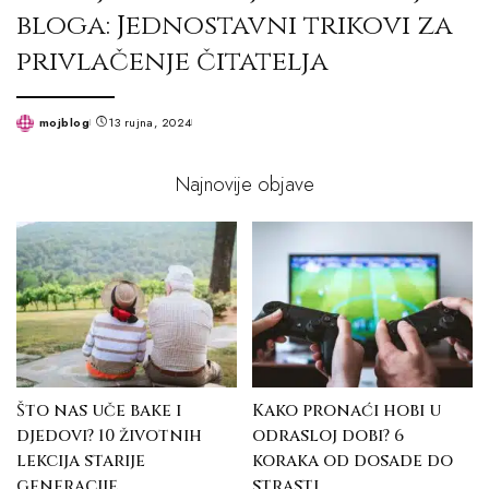
bloga: Jednostavni trikovi za
privlačenje čitatelja
mojblog
13 rujna, 2024
Posted
by
Najnovije objave
Što nas uče bake i
Kako pronaći hobi u
djedovi? 10 životnih
odrasloj dobi? 6
lekcija starije
koraka od dosade do
generacije
strasti