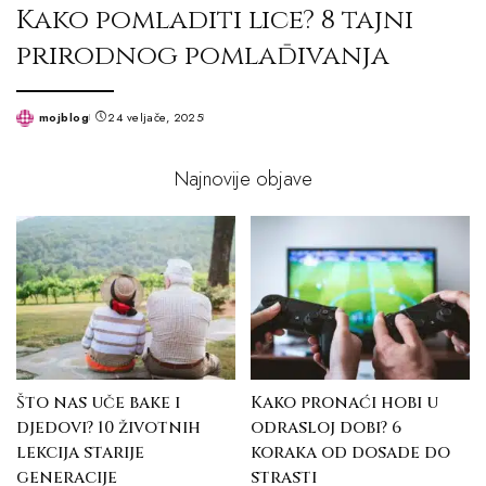
Kako pomladiti lice? 8 tajni
prirodnog pomlađivanja
mojblog
24 veljače, 2025
Posted
by
Najnovije objave
Što nas uče bake i
Kako pronaći hobi u
djedovi? 10 životnih
odrasloj dobi? 6
lekcija starije
koraka od dosade do
generacije
strasti