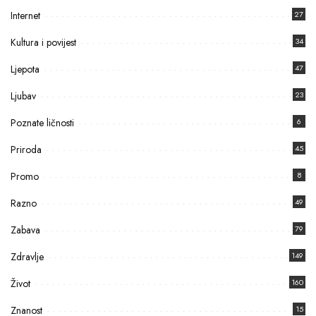
Internet
27
Kultura i povijest
34
Ljepota
47
Ljubav
23
Poznate ličnosti
6
Priroda
45
Promo
8
Razno
49
Zabava
79
Zdravlje
149
Život
160
Znanost
15