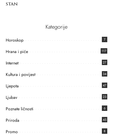
stan
Kategorije
Horoskop
7
Hrana i piće
117
Internet
27
Kultura i povijest
34
Ljepota
47
Ljubav
23
Poznate ličnosti
6
Priroda
45
Promo
8