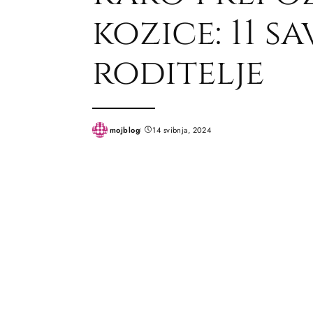
kozice: 11 sa
roditelje
mojblog
14 svibnja, 2024
Posted
by