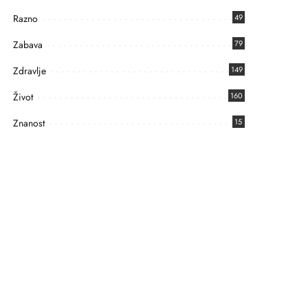
Razno
49
Zabava
79
Zdravlje
149
Život
160
Znanost
15