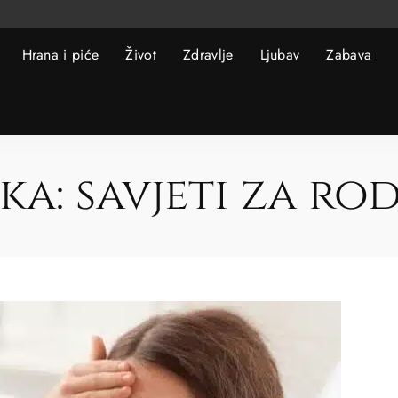
Hrana i piće
Život
Zdravlje
Ljubav
Zabava
ka:
savjeti za rod