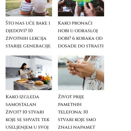
Što nas uče bake i
Kako pronaći
djedovi? 10
hobi u odrasloj
životnih lekcija
dobi? 6 koraka od
starije generacije
dosade do strasti
Kako izgleda
Život prije
samostalan
pametnih
život? 10 stvari
telefona: 10
koje se shvate tek
stvari koje smo
useljenjem u svoj
znali napamet