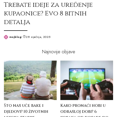
Trebate ideje za uređenje
kupaonice? Evo 8 bitnih
detalja
mojblog
28 siječnja, 2025
Posted
by
Najnovije objave
Što nas uče bake i
Kako pronaći hobi u
djedovi? 10 životnih
odrasloj dobi? 6