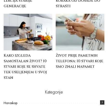
lekcija starije
koraka od dosade do
generacije
strasti
Kako izgleda
Život prije pametnih
samostalan život? 10
telefona: 10 stvari koje
stvari koje se shvate
smo znali napamet
tek useljenjem u svoj
stan
Kategorije
Horoskop
7