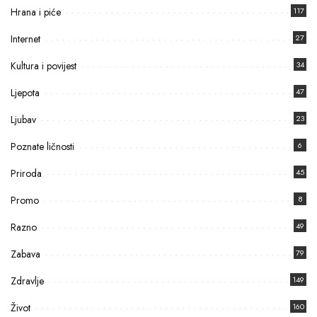
Hrana i piće
117
Internet
27
Kultura i povijest
34
Ljepota
47
Ljubav
23
Poznate ličnosti
6
Priroda
45
Promo
8
Razno
49
Zabava
79
Zdravlje
149
Život
160