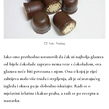
Foto: Pixabay
Iako smo prethodno ustanovili da čak ni najbolja glazura
od bijele čokolade zapravo nema veze s čokoladom, ova
glazura neće biti povezana s njom. Ona o kojoj je riječ
zahtijeva malo više truda i strpljenja, ali je očaravajućeg
izgleda i okusa pa ju slobodno iskušajte. Radi se o
mješavini želatine i kakao praha, a radi se po receptu u
nastavku.