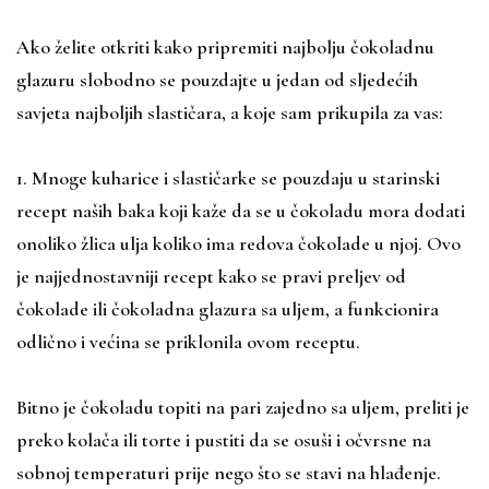
Ako želite otkriti kako pripremiti najbolju čokoladnu
glazuru slobodno se pouzdajte u jedan od sljedećih
savjeta najboljih slastičara, a koje sam prikupila za vas:
1. Mnoge kuharice i slastičarke se pouzdaju u starinski
recept naših baka koji kaže da se u čokoladu mora dodati
onoliko žlica ulja koliko ima redova čokolade u njoj. Ovo
je najjednostavniji recept kako se pravi preljev od
čokolade ili čokoladna glazura sa uljem, a funkcionira
odlično i većina se priklonila ovom receptu.
Bitno je čokoladu topiti na pari zajedno sa uljem, preliti je
preko kolača ili torte i pustiti da se osuši i očvrsne na
sobnoj temperaturi prije nego što se stavi na hlađenje.