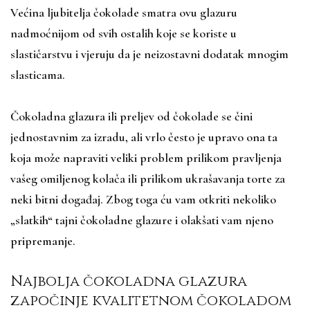
Većina ljubitelja čokolade smatra ovu glazuru
nadmoćnijom od svih ostalih koje se koriste u
slastičarstvu i vjeruju da je neizostavni dodatak mnogim
slasticama.
Čokoladna glazura ili preljev od čokolade se čini
jednostavnim za izradu, ali vrlo često je upravo ona ta
koja može napraviti veliki problem prilikom pravljenja
vašeg omiljenog kolača ili prilikom ukrašavanja torte za
neki bitni događaj. Zbog toga ću vam otkriti nekoliko
„slatkih“ tajni čokoladne glazure i olakšati vam njeno
pripremanje.
Najbolja čokoladna glazura
započinje kvalitetnom čokoladom