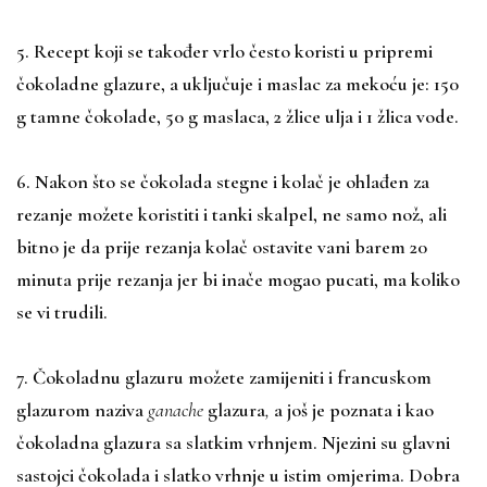
5. Recept koji se također vrlo često koristi u pripremi
čokoladne glazure, a uključuje i maslac za mekoću je: 150
g tamne čokolade, 50 g maslaca, 2 žlice ulja i 1 žlica vode.
6. Nakon što se čokolada stegne i kolač je ohlađen za
rezanje možete koristiti i tanki skalpel, ne samo nož, ali
bitno je da prije rezanja kolač ostavite vani barem 20
minuta prije rezanja jer bi inače mogao pucati, ma koliko
se vi trudili.
7. Čokoladnu glazuru možete zamijeniti i francuskom
glazurom naziva
ganache
glazura
,
a još je poznata i kao
čokoladna glazura sa slatkim vrhnjem. Njezini su glavni
sastojci čokolada i slatko vrhnje u istim omjerima. Dobra