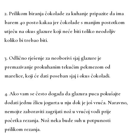
2. Prilikom biranja čokolade za kuhanje pripazite da ima
barem 40 posto kakaa jer čokolade s manjim postotkom
utječu na okus glazure koji neće biti toliko neodoljiv
koliko bi trebao biti.
3. Odlično rješenje za neoborivi sjaj glazure je
premazivanje prokuhanim tekućim pekmezom od
marelice, koji će dati poseban sjaj i okus čokoladi.
4. Ako vam se često događa da glazura puca pokušajte
dodati jednu žlicu jogurta u nju dok je još vruća. Naravno,
nemojte zaboraviti zagrijati nož u vrućoj vodi prije
početka rezanja. Nož neka bude suh u potpunosti
prilikom rezanja.