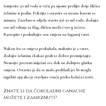
Izmjerite 50 ml vode u vrču pa njome prelijte dvije žličice
želatine u prahu. Pokrijte i ostavite sa strane barem 10
minuta. Zasebno u zdjelu stavite još 50 ml vode, dodajte
100 ml vrhnja za šlag, žličicu meda i 100 g šećera.
Rastopite i prokuhajte ovu smjesu na laganoj vatri.
Nakon što se smjesa prokuhala, maknite je s vatre,
dodajte želatinu i kakao prah te dobro promiješajte.
Nemojte prestati miješati sve dok ne dobijete glatku
smjesu. Ostavite je da se malo prehladi jer bi mogla
izgubiti sjaj ako je stavljate vruću preko kolača i torti.
Znate li da čokoladni ganache
možete i zamrznuti?