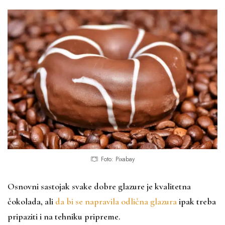
Foto: Pixabay
Osnovni sastojak svake dobre glazure je kvalitetna
čokolada, ali
da bi se napravila odlična glazura
ipak treba
pripaziti i na tehniku pripreme.