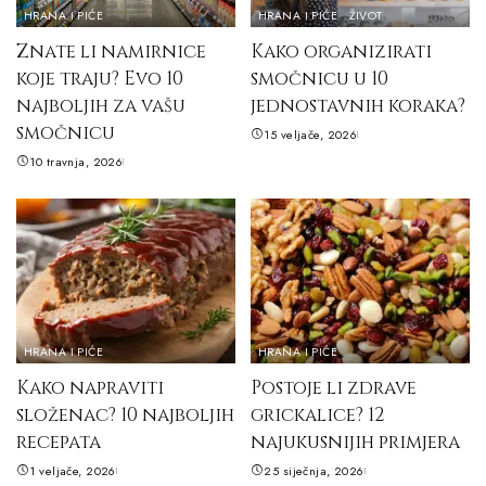
HRANA I PIĆE
HRANA I PIĆE
ŽIVOT
Znate li namirnice
Kako organizirati
koje traju? Evo 10
smočnicu u 10
najboljih za vašu
jednostavnih koraka?
smočnicu
15 veljače, 2026
10 travnja, 2026
HRANA I PIĆE
HRANA I PIĆE
Kako napraviti
Postoje li zdrave
složenac? 10 najboljih
grickalice? 12
recepata
najukusnijih primjera
1 veljače, 2026
25 siječnja, 2026