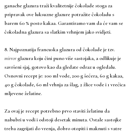
ganache glazura traži kvalitetnije čokolade stoga za
pripravak ove luksuzne glazure potražite čokoladu s
barem 60 % posto kakaa. Garantiramo vam da će vam se
čokoladna glazura sa slatkim vrhnjem jako svidjeti.
8. Najpoznatija francuska glazura od čokolade je tzv.
mirror
glazura koju čini puno više sastojaka, a odlikuje je
savršeni sjaj, gotovo kao da gledate odraz u ogledalu.
Osnovni recept je: 100 ml vode, 200 g šećera, 60 g kakaa,
40 g čokolade, 60 ml vrhnja za šlag, 2 žlice vode i 1 vrećica
mljevene želatine.
Za ovaj je recept potrebno prvo staviti želatinu da
nabubri u vodi i odstoji desetak minuta. Ostale sastojke
treba zagrijati do vrenja, dobro otopiti i maknuti s vatre