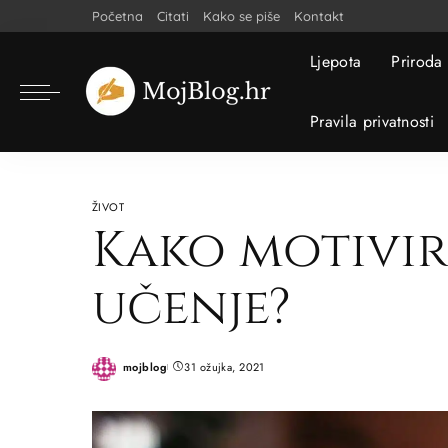
Početna
Citati
Kako se piše
Kontakt
Ljepota
Priroda
Pravila privatnosti
ŽIVOT
Kako motivir
učenje?
mojblog
31 ožujka, 2021
Posted
by