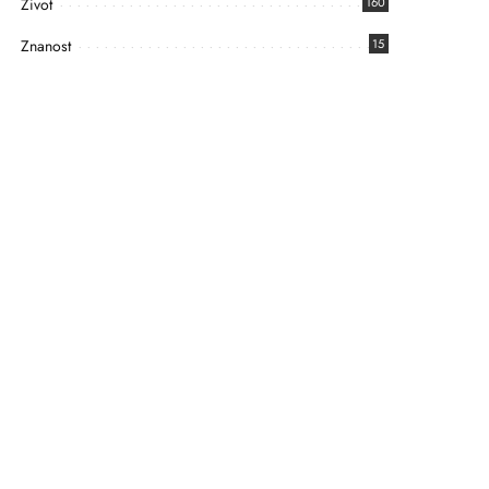
Život
160
Znanost
15