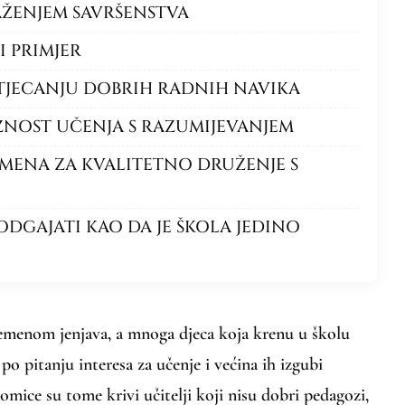
RAŽENJEM SAVRŠENSTVA
I PRIMJER
STJECANJU DOBRIH RADNIH NAVIKA
AŽNOST UČENJA S RAZUMIJEVANJEM
EMENA ZA KVALITETNO DRUŽENJE S
 ODGAJATI KAO DA JE ŠKOLA JEDINO
remenom jenjava, a mnoga djeca koja krenu u školu
po pitanju interesa za učenje i većina ih izgubi
omice su tome krivi učitelji koji nisu dobri pedagozi,