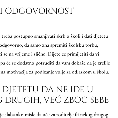
ITI ODGOVORNOST
j treba postupno smanjivati skrb o školi i dati djetetu
 odgovorno, da samo zna spremiti školsku torbu,
i se na vrijeme i slično. Dijete će primijetiti da
vi
a
pa će se dodatno potruditi da vam dokaže da je zrelije
čna motivacija za podizanje volje za odlaskom u školu.
I DJETETU DA NE IDE U
 DRUGIH, VEĆ ZBOG SEBE
je slaba ako misle da uče za roditelje ili nekog drugog,