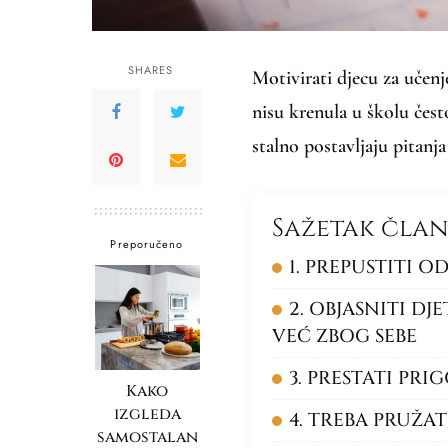
SHARES
Motivirati djecu za učenje
nisu krenula u školu često
stalno postavljaju pitanja
Sažetak čla
Preporučeno
1. PREPUSTITI 
2. OBJASNITI D
VEĆ ZBOG SEBE
3. PRESTATI PRIG
Kako
izgleda
4. TREBA PRUŽA
samostalan