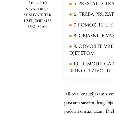
život? 10
5. PRESTATI S T
stvari koje
6. TREBA PRUŽAT
se shvate tek
useljenjem u
7. POMOZITE U 
svoj stan
8. OBJASNITE V
9. ODVOJITE VR
DJETETOM
10. NEMOJTE GA
BITNO U ŽIVOTU
Ali ovaj entuzijazam s v
postanu sasvim drugačija 
početni entuzijazam. Djel