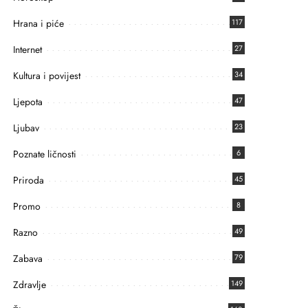
Hrana i piće
117
Internet
27
Kultura i povijest
34
Ljepota
47
Ljubav
23
Poznate ličnosti
6
Priroda
45
Promo
8
Razno
49
Zabava
79
Zdravlje
149