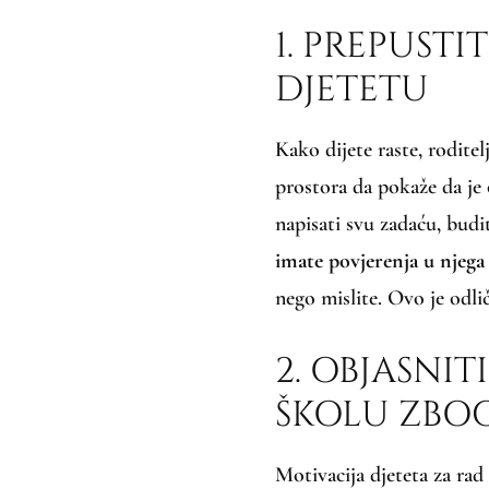
1. PREPUST
DJETETU
Kako dijete raste, roditel
prostora da pokaže da je
napisati svu zadaću, budit
imate povjerenja u njeg
nego mislite. Ovo je odli
2. OBJASNIT
ŠKOLU ZBOG
Motivacija djeteta za rad 