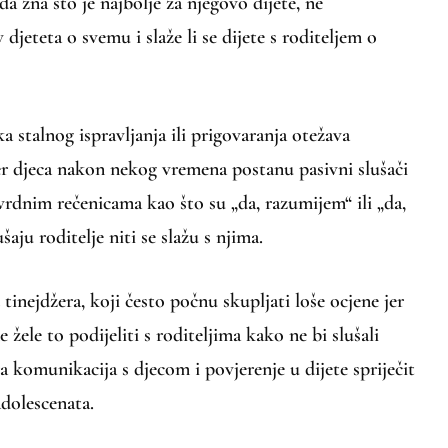
 da zna što je najbolje za njegovo dijete, ne
 djeteta o svemu i slaže li se dijete s roditeljem o
stalnog ispravljanja ili prigovaranja otežava
r djeca nakon nekog vremena postanu pasivni slušači
vrdnim rečenicama kao što su „da, razumijem“ ili „da,
aju roditelje niti se slažu s njima.
tinejdžera, koji često počnu skupljati loše ocjene jer
e žele to podijeliti s roditeljima kako ne bi slušali
a komunikacija s djecom i povjerenje u dijete spriječit
dolescenata.