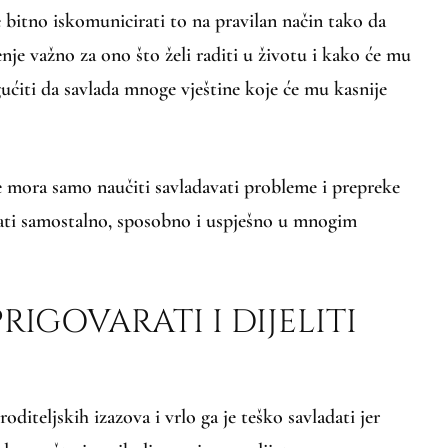
e bitno iskomunicirati to na pravilan način tako da
enje važno za ono što želi raditi u životu i kako će mu
ćiti da savlada mnoge vještine koje će mu kasnije
se mora samo naučiti savladavati probleme i prepreke
stati samostalno, sposobno i uspješno u mnogim
PRIGOVARATI I DIJELITI
oditeljskih izazova i vrlo ga je teško savladati jer