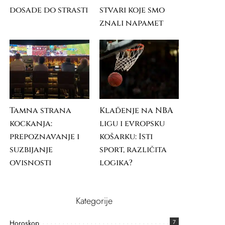
dosade do strasti
stvari koje smo
znali napamet
Tamna strana
Klađenje na NBA
kockanja:
ligu i evropsku
prepoznavanje i
košarku: Isti
suzbijanje
sport, različita
ovisnosti
logika?
Kategorije
Horoskop
7