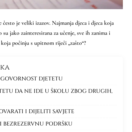
 često je veliki izazov. Najmanja djeca i djeca koja
 su jako zainteresirana za učenje, sve ih zanima i
 koja počinju s upitnom riječi „zašto“?
nka
ODGOVORNOST DJETETU
JETETU DA NE IDE U ŠKOLU ZBOG DRUGIH,
OVARATI I DIJELITI SAVJETE
TI BEZREZERVNU PODRŠKU