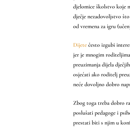
djelomice školstvo koje n
dječje nezadovoljstvo što
od vremena za igru (učenje
Dijete
često izgubi intere
jer je mnogim roditeljima
preuzimanja dijela dječji
osjećati ako roditelj preu
neće dovoljno dobro napr
Zbog toga treba dobro raz
poslušati pedagoge i psih
prestati biti s njim u kon