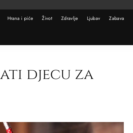
Hrana i piće
Život
Zdravlje
Ljubav
Zabava
ati djecu za