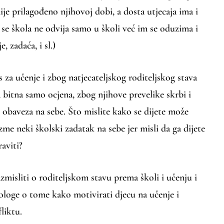
ije prilagođeno njihovoj dobi, a dosta utjecaja ima i
 se škola ne odvija samo u školi već im se oduzima i
, zadaća, i sl.)
s za učenje i zbog natjecateljskog roditeljskog stava
 bitna samo ocjena, zbog njihove prevelike skrbi i
h obaveza na sebe. Što mislite kako se dijete može
zme neki školski zadatak na sebe jer misli da ga dijete
aviti?
misliti o roditeljskom stavu prema školi i učenju i
ologe o tome kako motivirati djecu na učenje i
fliktu.