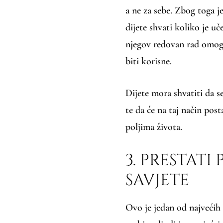
a ne za sebe. Zbog toga j
dijete shvati koliko je uč
njegov redovan rad omogu
biti korisne.
Dijete mora shvatiti da 
te da će na taj način po
poljima života.
3. PRESTATI 
SAVJETE
Ovo je jedan od najvećih r