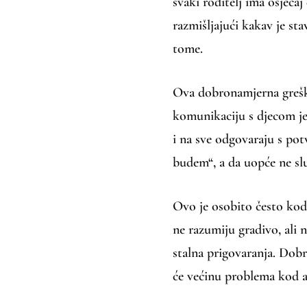
svaki roditelj ima osjećaj
razmišljajući kakav je stav
tome.
Ova dobronamjerna greška 
komunikaciju s djecom je
i na sve odgovaraju s pot
budem“, a da uopće ne sluš
Ovo je osobito često kod 
ne razumiju gradivo, ali n
stalna prigovaranja. Dobr
će većinu problema kod a