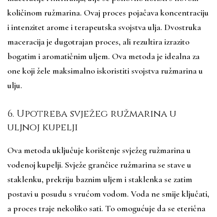
količinom ružmarina. Ovaj proces pojačava koncentraciju
i intenzitet arome i terapeutska svojstva ulja. Dvostruka
maceracija je dugotrajan proces, ali rezultira izrazito
bogatim i aromatičnim uljem. Ova metoda je idealna za
one koji žele maksimalno iskoristiti svojstva ružmarina u
ulju.
6. Upotreba svježeg ružmarina u
uljnoj kupelji
Ova metoda uključuje korištenje svježeg ružmarina u
vodenoj kupelji. Svježe grančice ružmarina se stave u
staklenku, prekriju baznim uljem i staklenka se zatim
postavi u posudu s vrućom vodom. Voda ne smije ključati,
a proces traje nekoliko sati. To omogućuje da se eterična