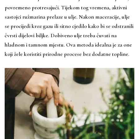
povremeno protresajući. Tijekom tog vremena, aktivni
sastojci ružmarina prelaze u ulje. Nakon maceracije, ulje
se procijedi kroz gazu ili sitno cjedilo kako bi se odstranili
čvrsti dijelovi biljke. Dobiveno ulje treba čuvati na
hladnom i tamnom mjestu. Ova metoda idealna je za one
koji žele koristiti prirodne procese bez dodatne topline.