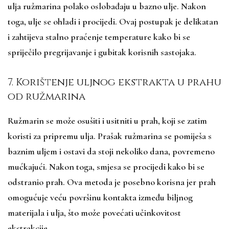
ulja ružmarina polako oslobađaju u bazno ulje. Nakon
toga, ulje se ohladi i procijedi. Ovaj postupak je delikatan
i zahtijeva stalno praćenje temperature kako bi se
spriječilo pregrijavanje i gubitak korisnih sastojaka.
7. Korištenje uljnog ekstrakta u prahu
od ružmarina
Ružmarin se može osušiti i usitniti u prah, koji se zatim
koristi za pripremu ulja. Prašak ružmarina se pomiješa s
baznim uljem i ostavi da stoji nekoliko dana, povremeno
mućkajući. Nakon toga, smjesa se procijedi kako bi se
odstranio prah. Ova metoda je posebno korisna jer prah
omogućuje veću površinu kontakta između biljnog
materijala i ulja, što može povećati učinkovitost
ekstrakcije.