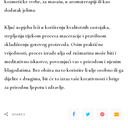
kozmetičke svrhe, za masažu, u aromaterapiji ili kao
dodatak jelima.
Ključ uspjeha leži u korištenju kvalitetnih sastojaka,
strpljenju tijekom procesa maceracije i pravilnom
skladištenju gotovog proizvoda. Osim praktične
vrijednosti, proces izrade ulja od ružmarina može biti i
meditativno iskustvo, povezujući vas s prirodom i njenim
blagodatima. Bez obzira na to koristite li ulje osobno ili ga
dijelite s drugima, bit će to izraz vaše kreativnosti i brige
za prirodnu ljepotu i zdravlje.
SHARES