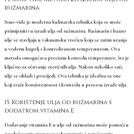
ružmarina
Sous-vide je moderna kulinarska tehnika koja se može
primijeniti i u izradi ulja od ružmarina. Ružmarin i bazno
ulje se stavljaju u vakuumsku vrećicu koja se zatim uranja
u vodenu kupelj s kontroliranom temperaturom. Ova
metoda omogućava preciznu kontrolu temperature, što je
ključno za očuvanje eteričnih ulja. Nakon nekoliko sati,
ulje se ohladi i procijedi. Ova tehnika je idealna za one
koji traže konzistentnost i kontrolu u procesu izrade ulja.
15. Korištenje ulja od ružmarina s
dodatkom vitamina E
Dodavanje vitamina E u ulje od ružmarina može pomoći u
produžavanju njegovog roka trajanja i pojačavanju