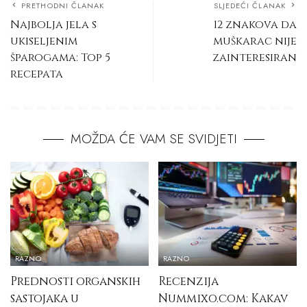
PRETHODNI ČLANAK
SLJEDEĆI ČLANAK
Najbolja jela s
12 znakova da
ukiseljenim
muškarac nije
šparogama: Top 5
zainteresiran
recepata
MOŽDA ĆE VAM SE SVIDJETI
RAZNO
RAZNO
Prednosti organskih
Recenzija
sastojaka u
Nummixo.com: Kakav