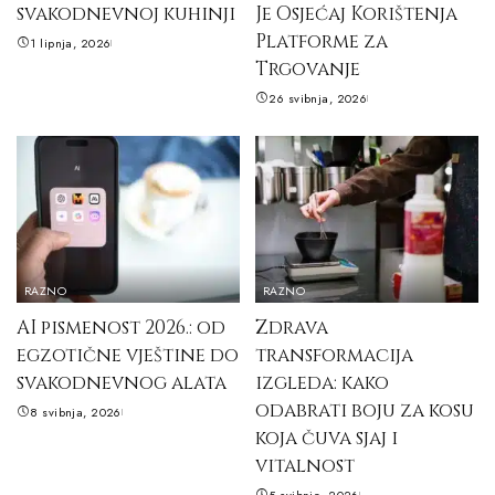
svakodnevnoj kuhinji
Je Osjećaj Korištenja
Platforme za
1 lipnja, 2026
Trgovanje
26 svibnja, 2026
RAZNO
RAZNO
AI pismenost 2026.: od
Zdrava
egzotične vještine do
transformacija
svakodnevnog alata
izgleda: kako
odabrati boju za kosu
8 svibnja, 2026
koja čuva sjaj i
vitalnost