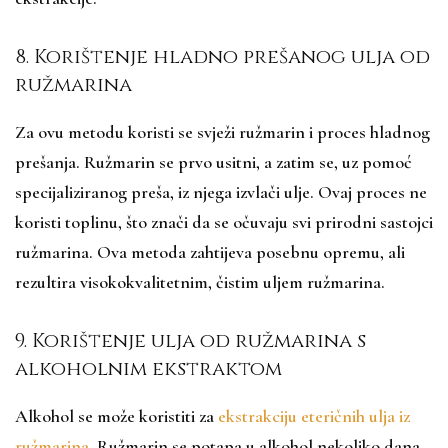
8. Korištenje hladno prešanog ulja od
ružmarina
Za ovu metodu koristi se svježi ružmarin i proces hladnog
prešanja. Ružmarin se prvo usitni, a zatim se, uz pomoć
specijaliziranog preša, iz njega izvlači ulje. Ovaj proces ne
koristi toplinu, što znači da se očuvaju svi prirodni sastojci
ružmarina. Ova metoda zahtijeva posebnu opremu, ali
rezultira visokokvalitetnim, čistim uljem ružmarina.
9. Korištenje ulja od ružmarina s
alkoholnim ekstraktom
Alkohol se može koristiti za
ekstrakciju eteričnih ulja iz
ružmarina
. Ružmarin se potapa u alkohol nekoliko dana,