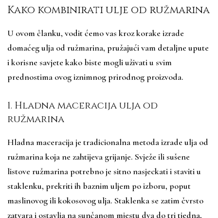
Kako kombinirati ulje od ružmarina
U ovom članku, vodit ćemo vas kroz korake izrade
domaćeg ulja od ružmarina, pružajući vam detaljne upute
i korisne savjete kako biste mogli uživati u svim
prednostima ovog iznimnog prirodnog proizvoda.
1. Hladna maceracija ulja od
ružmarina
Hladna maceracija je tradicionalna metoda izrade ulja od
ružmarina koja ne zahtijeva grijanje. Svježe ili sušene
listove ružmarina potrebno je sitno nasjeckati i staviti u
staklenku, prekriti ih baznim uljem po izboru, poput
maslinovog ili kokosovog ulja. Staklenka se zatim čvrsto
zatvara i ostavlja na sunčanom mjestu dva do tri tjedna,