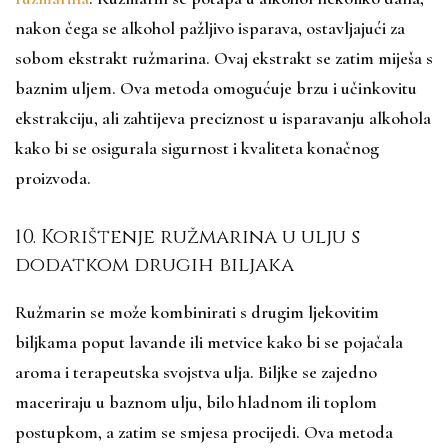
nakon čega se alkohol pažljivo isparava, ostavljajući za
sobom ekstrakt ružmarina. Ovaj ekstrakt se zatim miješa s
baznim uljem. Ova metoda omogućuje brzu i učinkovitu
ekstrakciju, ali zahtijeva preciznost u isparavanju alkohola
kako bi se osigurala sigurnost i kvaliteta konačnog
proizvoda.
10. Korištenje ružmarina u ulju s
dodatkom drugih biljaka
Ružmarin se može kombinirati s drugim ljekovitim
biljkama poput lavande ili metvice kako bi se pojačala
aroma i terapeutska svojstva ulja. Biljke se zajedno
maceriraju u baznom ulju, bilo hladnom ili toplom
postupkom, a zatim se smjesa procijedi. Ova metoda