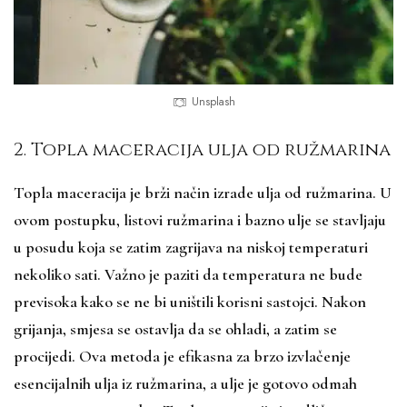
Unsplash
2. Topla maceracija ulja od ružmarina
Topla maceracija je brži način izrade ulja od ružmarina. U
ovom postupku, listovi ružmarina i bazno ulje se stavljaju
u posudu koja se zatim zagrijava na niskoj temperaturi
nekoliko sati. Važno je paziti da temperatura ne bude
previsoka kako se ne bi uništili korisni sastojci. Nakon
grijanja, smjesa se ostavlja da se ohladi, a zatim se
procijedi. Ova metoda je efikasna za brzo izvlačenje
esencijalnih ulja iz ružmarina, a ulje je gotovo odmah