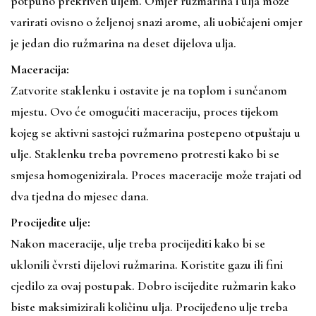
potpuno prekriven uljem. Omjer ružmarina i ulja može
varirati ovisno o željenoj snazi arome, ali uobičajeni omjer
je jedan dio ružmarina na deset dijelova ulja.
Maceracija:
Zatvorite staklenku i ostavite je na toplom i sunčanom
mjestu. Ovo će omogućiti maceraciju, proces tijekom
kojeg se aktivni sastojci ružmarina postepeno otpuštaju u
ulje. Staklenku treba povremeno protresti kako bi se
smjesa homogenizirala. Proces maceracije može trajati od
dva tjedna do mjesec dana.
Procijedite ulje:
Nakon maceracije, ulje treba procijediti kako bi se
uklonili čvrsti dijelovi ružmarina. Koristite gazu ili fini
cjedilo za ovaj postupak. Dobro iscijedite ružmarin kako
biste maksimizirali količinu ulja. Procijeđeno ulje treba