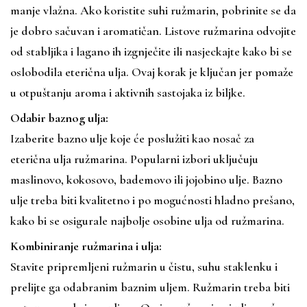
manje vlažna. Ako koristite suhi ružmarin, pobrinite se da
je dobro sačuvan i aromatičan. Listove ružmarina odvojite
od stabljika i lagano ih izgnječite ili nasjeckajte kako bi se
oslobodila eterična ulja. Ovaj korak je ključan jer pomaže
u otpuštanju aroma i aktivnih sastojaka iz biljke.
Odabir baznog ulja:
Izaberite bazno ulje koje će poslužiti kao nosač za
eterična ulja ružmarina. Popularni izbori uključuju
maslinovo, kokosovo, bademovo ili jojobino ulje. Bazno
ulje treba biti kvalitetno i po mogućnosti hladno prešano,
kako bi se osigurale najbolje osobine ulja od ružmarina.
Kombiniranje ružmarina i ulja:
Stavite pripremljeni ružmarin u čistu, suhu staklenku i
prelijte ga odabranim baznim uljem. Ružmarin treba biti