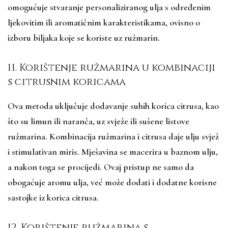
omogućuje stvaranje personaliziranog ulja s određenim
ljekovitim ili aromatičnim karakteristikama, ovisno o
izboru biljaka koje se koriste uz ružmarin.
11. Korištenje ružmarina u kombinaciji
s citrusnim koricama
Ova metoda uključuje dodavanje suhih korica citrusa, kao
što su limun ili naranča, uz svježe ili sušene listove
ružmarina. Kombinacija ružmarina i citrusa daje ulju svjež
i stimulativan miris. Mješavina se macerira u baznom ulju,
a nakon toga se procijedi. Ovaj pristup ne samo da
obogaćuje aromu ulja, već može dodati i dodatne korisne
sastojke iz korica citrusa.
12. Korištenje ružmarina s