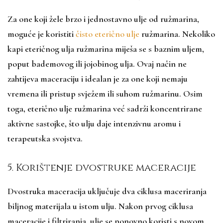
Za one koji žele brzo i jednostavno ulje od ružmarina,
moguće je koristiti
čisto eterično ulje
ružmarina. Nekoliko
kapi eteričnog ulja ružmarina miješa se s baznim uljem,
poput bademovog ili jojobinog ulja. Ovaj način ne
zahtijeva maceraciju i idealan je za one koji nemaju
vremena ili pristup svježem ili suhom ružmarinu. Osim
toga, eterično ulje ružmarina već sadrži koncentrirane
aktivne sastojke, što ulju daje intenzivnu aromu i
terapeutska svojstva.
5. Korištenje dvostruke maceracije
Dvostruka maceracija uključuje dva ciklusa maceriranja
biljnog materijala u istom ulju. Nakon prvog ciklusa
maceracije i filtriranja, ulje se ponovno koristi s novom