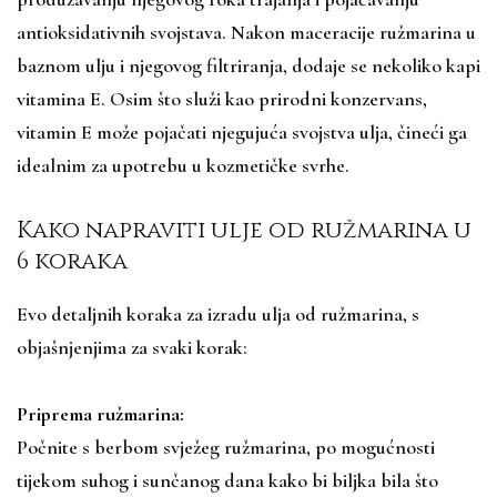
antioksidativnih svojstava. Nakon maceracije ružmarina u
baznom ulju i njegovog filtriranja, dodaje se nekoliko kapi
vitamina E. Osim što služi kao prirodni konzervans,
vitamin E može pojačati njegujuća svojstva ulja, čineći ga
idealnim za upotrebu u kozmetičke svrhe.
Kako napraviti ulje od ružmarina u
6 koraka
Evo detaljnih koraka za izradu ulja od ružmarina, s
objašnjenjima za svaki korak:
Priprema ružmarina:
Počnite s berbom svježeg ružmarina, po mogućnosti
tijekom suhog i sunčanog dana kako bi biljka bila što