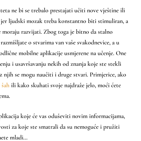
teta ne bi se trebalo prestajati učiti nove vještine ili
 jer ljudski mozak treba konstantno biti stimuliran, a
e moraju razvijati. Zbog toga je bitno da stalno
 razmišljate o stvarima van vaše svakodnevice, a u
lične mobilne aplikacije usmjerene na učenje. One
nju i usavršavanju nekih od znanja koje ste stekli
z njih se mogu naučiti i druge stvari. Primjerice, ako
 šah
ili kako skuhati svoje najdraže jelo, moći ćete
lema.
plikacija koje će vas oduševiti novim informacijama,
osti za koje ste smatrali da su nemoguće i pružiti
nete mladi…