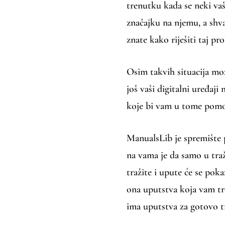
trenutku kada se neki vaš
značajku na njemu, a shva
znate kako riješiti taj p
Osim takvih situacija mož
još vaši digitalni uređaj
koje bi vam u tome pomo
ManualsLib je spremište p
na vama je da samo u traži
tražite i upute će se pok
ona uputstva koja vam tr
ima uputstva za gotovo tr