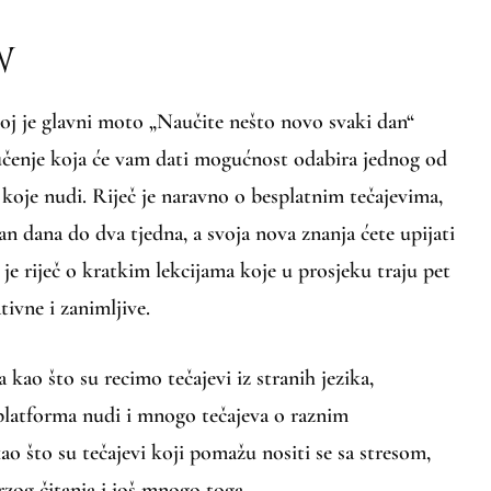
W
joj je glavni moto „Naučite nešto novo svaki dan“
 učenje koja će vam dati mogućnost odabira jednog od
 koje nudi. Riječ je naravno o besplatnim tečajevima,
dan dana do dva tjedna, a svoja nova znanja ćete upijati
 je riječ o kratkim lekcijama koje u prosjeku traju pet
ivne i zanimljive.
 kao što su recimo tečajevi iz stranih jezika,
 platforma nudi i mnogo tečajeva o raznim
o što su tečajevi koji pomažu nositi se sa stresom,
brzog čitanja i još mnogo toga.