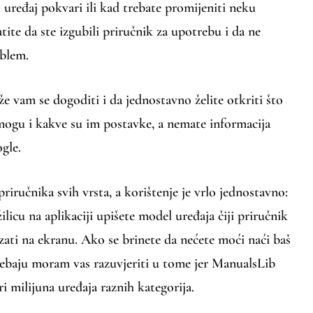
 uređaj pokvari ili kad trebate promijeniti neku
tite da ste izgubili priručnik za upotrebu i da ne
roblem.
e vam se dogoditi i da jednostavno želite otkriti što
i mogu i kakve su im postavke, a nemate informacija
gle.
riručnika svih vrsta, a korištenje je vrlo jednostavno:
licu na aplikaciji upišete model uređaja čiji priručnik
azati na ekranu. Ako se brinete da nećete moći naći baš
ebaju moram vas razuvjeriti u tome jer ManualsLib
i milijuna uređaja raznih kategorija.