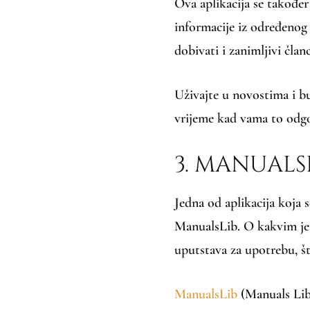
Ova aplikacija se također 
informacije iz određenog
dobivati i zanimljivi članc
Uživajte u novostima i bu
vrijeme kad vama to odg
3. MANUALS
Jedna od aplikacija koja 
ManualsLib. O kakvim je 
uputstava za upotrebu, š
ManualsLib
(Manuals Lib