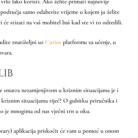
vrlo lako koristi. Ako želite primati najnovije
 područja samo odaberite vrijeme u kojem ju želite
i će stizati na vaš mobitel baš kad ste vi to odredili.
dite znatiželjni uz
Curios
platformu za učenje, u
ovara.
LIB
se smatra nezamjenjivom u kriznim situacijama je i
kriznim situacijama riječ? O gubitku priručnika i
to je mnogima od nas vječni trn u oku.
rary) aplikacija priskočit će vam u pomoć u onom