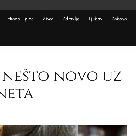
Hrana i piće
Život
Zdravlje
Ljubav
Zabava
 nešto novo uz
neta