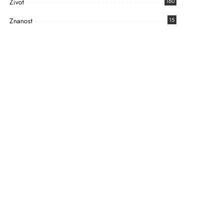
Život
160
Znanost
15