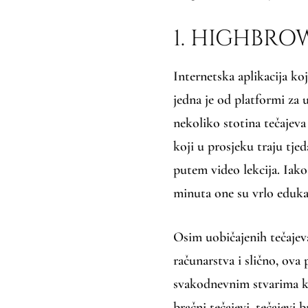
1. HIGHBRO
Internetska aplikacija ko
jedna je od platformi za
nekoliko stotina tečajeva
koji u prosjeku traju tje
putem video lekcija. Iako
minuta one su vrlo edukat
Osim uobičajenih tečajeva
računarstva i slično, ova
svakodnevnim stvarima ka
bračni tečajevi, tečajevi 