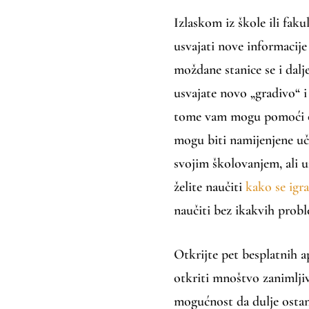
Izlaskom iz škole ili fakul
usvajati nove informacije
moždane stanice se i dalj
usvajate novo „gradivo“ i
tome vam mogu pomoći od
mogu biti namijenjene uče
svojim školovanjem, ali u
želite naučiti
kako se igra
naučiti bez ikakvih prob
Otkrijte pet besplatnih a
otkriti mnoštvo zanimljiv
mogućnost da dulje osta