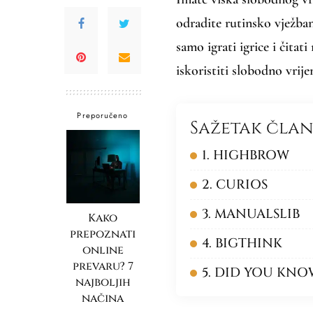
odradite rutinsko vježban
samo igrati igrice i čitat
iskoristiti slobodno vrij
Preporučeno
Sažetak čla
1. HIGHBROW
2. CURIOS
3. MANUALSLIB
Kako
prepoznati
4. BIGTHINK
online
prevaru? 7
5. DID YOU KNO
najboljih
načina