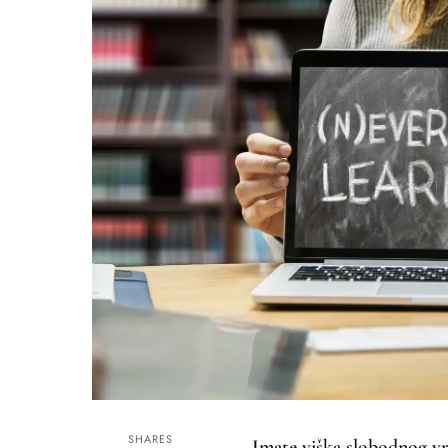
SHARES
Imate viška slobodnog vr