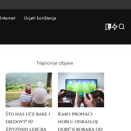
Internet
Uvjeti korištenja
0
Najnovije objave
Što nas uče bake i
Kako pronaći
djedovi? 10
hobi u odrasloj
životnih lekcija
dobi? 6 koraka od