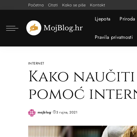
Početna
Citati
Kako se piše
Kontakt
Ljepota
Priroda
Pravila privatnosti
INTERNET
Kako naučiti
pomoć inter
mojblog
3 rujna, 2021
Posted
by