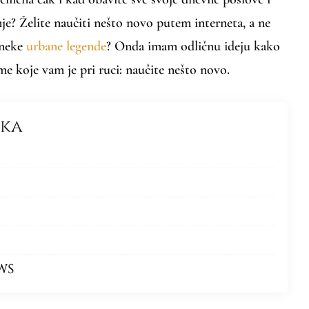
je? Želite naučiti nešto novo putem interneta, a ne
i neke
urbane legende
? Onda imam odličnu ideju kako
eme koje vam je pri ruci: naučite nešto novo.
nka
WS