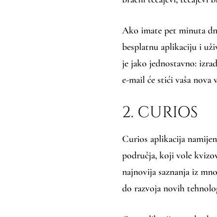
Ako imate pet minuta dne
besplatnu aplikaciju i už
je jako jednostavno: izrad
e-mail će stići vaša nova v
2. CURIOS
Curios aplikacija namijen
područja, koji vole kvizov
najnovija saznanja iz mno
do razvoja novih tehnolo