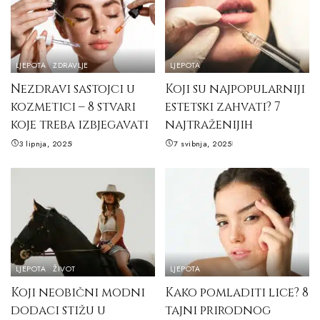
LJEPOTA
ZDRAVLJE
LJEPOTA
Nezdravi sastojci u
Koji su najpopularniji
kozmetici – 8 stvari
estetski zahvati? 7
koje treba izbjegavati
najtraženijih
3 lipnja, 2025
7 svibnja, 2025
LJEPOTA
ŽIVOT
LJEPOTA
Koji neobični modni
Kako pomladiti lice? 8
dodaci stižu u
tajni prirodnog