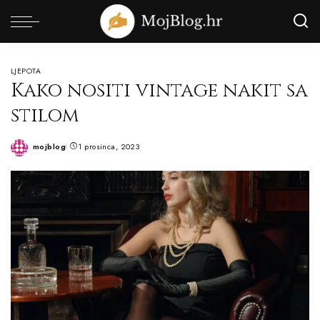
LJEPOTA
Kako nositi vintage nakit sa
stilom
mojblog
1 prosinca, 2023
Posted
by