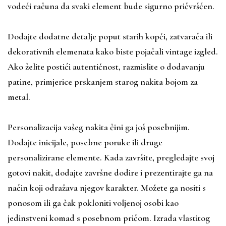
vodeći računa da svaki element bude sigurno pričvršćen.
Dodajte dodatne detalje poput starih kopči, zatvarača ili
dekorativnih elemenata kako biste pojačali vintage izgled.
Ako želite postići autentičnost, razmislite o dodavanju
patine, primjerice prskanjem starog nakita bojom za
metal.
Personalizacija vašeg nakita čini ga još posebnijim.
Dodajte inicijale, posebne poruke ili druge
personalizirane elemente. Kada završite, pregledajte svoj
gotovi nakit, dodajte završne dodire i prezentirajte ga na
način koji odražava njegov karakter. Možete ga nositi s
ponosom ili ga čak pokloniti voljenoj osobi kao
jedinstveni komad s posebnom pričom. Izrada vlastitog