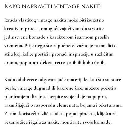
Kako napraviti vintage nakit?
Izrada vlastitog vintage nakita može biti izuzetno
kreativan proces, omogućavajući vam da stvorite
jedinstvene komade s karakterom i šarmom prošlih
vremena. Prije nego što započnete, važno je razmisliti o
stilu koji želite postići i pronaći inspiraciju u različitim
erama, poput art dekoa, retro 50-ih ili boho 60-ih.
Kada odaberete odgovarajuće materijale, kao što su stare
perle, vintage dugmad ili bakrene žice, možete početi s
planiranjem dizajna. Iscrpite svoje ideje na papiru,
razmišljajući o rasporedu elemenata, bojama i teksturama.
Zatim, koristeći različite alate poput pinceta, kliješta za
rezanje žice i igala za nakit, montirajte svoje komade,