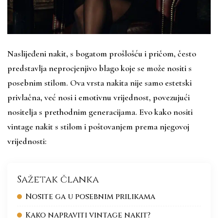
Naslijeđeni nakit, s bogatom prošlošću i pričom, često
predstavlja neprocjenjivo blago koje se može nositi s
posebnim stilom. Ova vrsta nakita nije samo estetski
privlačna, već nosi i emotivnu vrijednost, povezujući
nositelja s prethodnim generacijama. Evo kako nositi
vintage nakit s stilom i poštovanjem prema njegovoj
vrijednosti:
Sažetak članka
Nosite ga u posebnim prilikama
Kako napraviti vintage nakit?