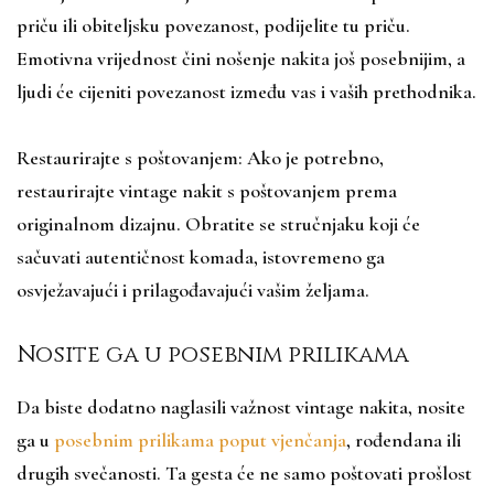
priču ili obiteljsku povezanost, podijelite tu priču.
Emotivna vrijednost čini nošenje nakita još posebnijim, a
ljudi će cijeniti povezanost između vas i vaših prethodnika.
Restaurirajte s poštovanjem: Ako je potrebno,
restaurirajte vintage nakit s poštovanjem prema
originalnom dizajnu. Obratite se stručnjaku koji će
sačuvati autentičnost komada, istovremeno ga
osvježavajući i prilagođavajući vašim željama.
Nosite ga u posebnim prilikama
Da biste dodatno naglasili važnost vintage nakita, nosite
ga u
posebnim prilikama poput vjenčanja
, rođendana ili
drugih svečanosti. Ta gesta će ne samo poštovati prošlost