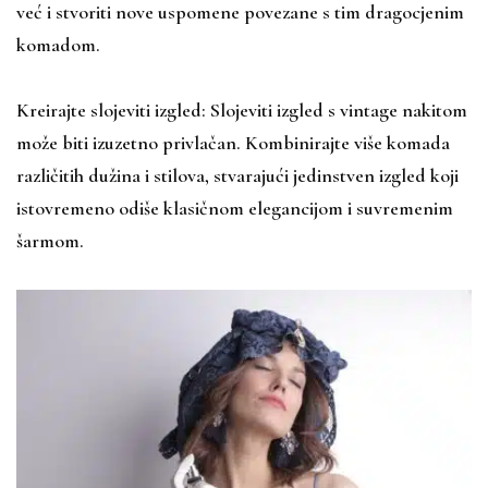
već i stvoriti nove uspomene povezane s tim dragocjenim
komadom.
Kreirajte slojeviti izgled: Slojeviti izgled s vintage nakitom
može biti izuzetno privlačan. Kombinirajte više komada
različitih dužina i stilova, stvarajući jedinstven izgled koji
istovremeno odiše klasičnom elegancijom i suvremenim
šarmom.