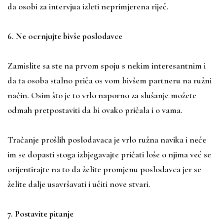
da osobi za intervjua izleti neprimjerena riječ.
6. Ne ocrnjujte bivše poslodavce
Zamislite sa ste na prvom spoju s nekim interesantnim i
da ta osoba stalno priča os vom bivšem partneru na ružni
način. Osim što je to vrlo naporno za slušanje možete
odmah pretpostaviti da bi ovako pričala i o vama.
Tračanje prošlih poslodavaca je vrlo ružna navika i neće
im se dopasti stoga izbjegavajte pričati loše o njima već se
orijentirajte na to da želite promjenu poslodavca jer se
želite dalje usavršavati i učiti nove stvari.
7. Postavite pitanje