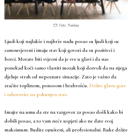
Foto: Pixabay
Ljudi koji najlakše i najbrže nađu posao su ljudi koji su
samouvjereni i imaju stav koji govori da su pozitivci i
borci. Morate biti svjesni da je sve u glavi i da nas
ponekad koči samo vlastiti mozak koji dozvoli da na njega
djeluje strah od nepoznate situacije. Zato je važno da
zračite toplinom, ponosom i hrabrošću.
Držite glavu gore
i zaboravite na pokunjen stav
.
Imajte na umu da ste na razgovor za posao došli kako bi
dobili posao, a to vam neće uspjeti ako ne date svoj
maksimum. Budite opušteni, ali profesionalni. Ruke držite