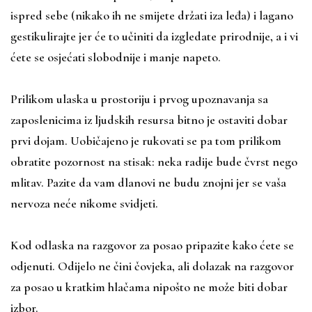
ispred sebe (nikako ih ne smijete držati iza leđa) i lagano
gestikulirajte jer će to učiniti da izgledate prirodnije, a i vi
ćete se osjećati slobodnije i manje napeto.
Prilikom ulaska u prostoriju i prvog upoznavanja sa
zaposlenicima iz ljudskih resursa bitno je ostaviti dobar
prvi dojam. Uobičajeno je rukovati se pa tom prilikom
obratite pozornost na stisak: neka radije bude čvrst nego
mlitav. Pazite da vam dlanovi ne budu znojni jer se vaša
nervoza neće nikome svidjeti.
Kod odlaska na razgovor za posao pripazite kako ćete se
odjenuti. Odijelo ne čini čovjeka, ali dolazak na razgovor
za posao u kratkim hlačama nipošto ne može biti dobar
izbor.