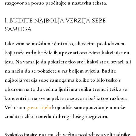
razgovor za posao pročitajte u nastavku teksta.
1. Budite najbolja verzija sebe
samoga
Iako vam se možda ne čini tako, ali većina poslodavaca
koji traže radnike žele ih upoznati onakvima kakvi uistinu
jesu. Na vama je da pokažete tko ste i kakvi ste u stvari, ali
na način da se pokažete u najboljem svjetlu. Budite
najbolja verzija sebe samoga ma koliko to bilo teško s
obzirom na to da većina ljudi ima veliku tremu i teško se
koncentrira na sve aspekte razgovora baš iz tog razloga.
Već i sam
govor tijela
koji odiše samopouzdanjem može
značiti razliku između dobrog i lošeg razgovora.
Svakako imajte na umu da većina poslodavca voli radnike