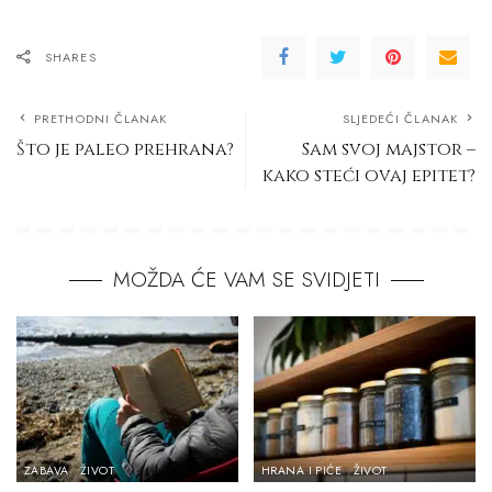
SHARES
PRETHODNI ČLANAK
SLJEDEĆI ČLANAK
Što je paleo prehrana?
Sam svoj majstor –
kako steći ovaj epitet?
MOŽDA ĆE VAM SE SVIDJETI
ZABAVA
ŽIVOT
HRANA I PIĆE
ŽIVOT