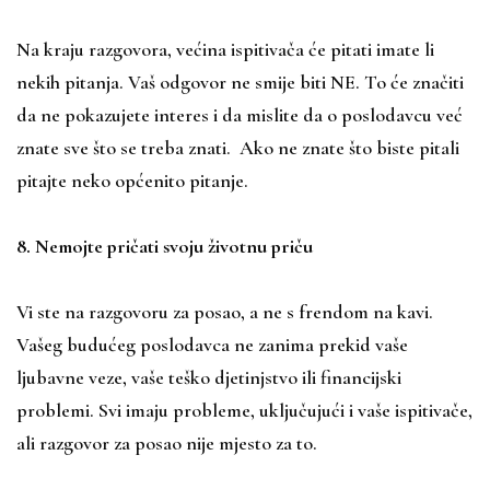
Na kraju razgovora, većina ispitivača će pitati imate li
nekih pitanja. Vaš odgovor ne smije biti NE. To će značiti
da ne pokazujete interes i da mislite da o poslodavcu već
znate sve što se treba znati. Ako ne znate što biste pitali
pitajte neko općenito pitanje.
8. Nemojte pričati svoju životnu priču
Vi ste na razgovoru za posao, a ne s frendom na kavi.
Vašeg budućeg poslodavca ne zanima prekid vaše
ljubavne veze, vaše teško djetinjstvo ili financijski
problemi. Svi imaju probleme, uključujući i vaše ispitivače,
ali razgovor za posao nije mjesto za to.