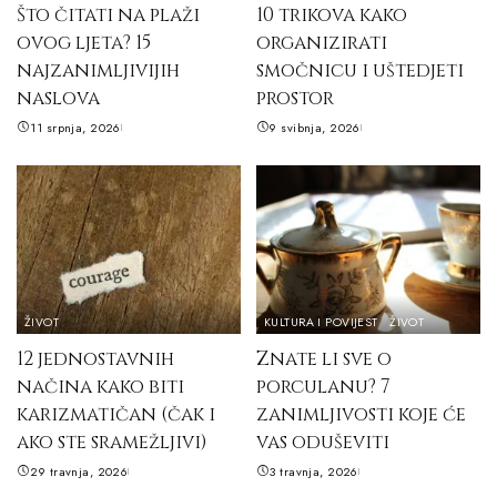
Što čitati na plaži
10 trikova kako
ovog ljeta? 15
organizirati
najzanimljivijih
smočnicu i uštedjeti
naslova
prostor
11 srpnja, 2026
9 svibnja, 2026
ŽIVOT
KULTURA I POVIJEST
ŽIVOT
12 jednostavnih
Znate li sve o
načina kako biti
porculanu? 7
karizmatičan (čak i
zanimljivosti koje će
ako ste sramežljivi)
vas oduševiti
29 travnja, 2026
3 travnja, 2026