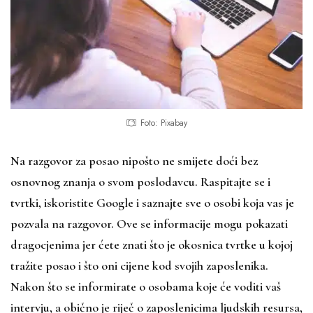
Foto: Pixabay
Na razgovor za posao nipošto ne smijete doći bez
osnovnog znanja o svom poslodavcu. Raspitajte se i
tvrtki, iskoristite Google i saznajte sve o osobi koja vas je
pozvala na razgovor. Ove se informacije mogu pokazati
dragocjenima jer ćete znati što je okosnica tvrtke u kojoj
tražite posao i što oni cijene kod svojih zaposlenika.
Nakon što se informirate o osobama koje će voditi vaš
intervju, a obično je riječ o zaposlenicima ljudskih resursa,