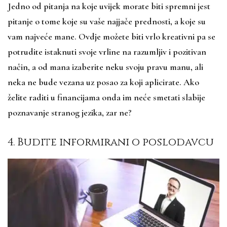
Jedno od pitanja na koje uvijek morate biti spremni jest
pitanje o tome koje su vaše najjače prednosti, a koje su
vam najveće mane. Ovdje možete biti vrlo kreativni pa se
potrudite istaknuti svoje vrline na razumljiv i pozitivan
način, a od mana izaberite neku svoju pravu manu, ali
neka ne bude vezana uz posao za koji aplicirate. Ako
želite raditi u financijama onda im neće smetati slabije
poznavanje stranog jezika, zar ne?
4. Budite informirani o poslodavcu