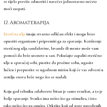
se tijelo previše odmoriti i navečer jednostavno nećete
moći zaspati.
12. Aromaterapija
Eterična ulja
imaju stvarno odličan efekt i mogu brzo
opustiti organizam i pripremiti ga za spavanje. Korištenje
eteričnog ulja sandalovine, lavande ili mente može vam
pomoći da brže utonete u san. Pokušajte zapaliti eterično
ulje u spavaćoj sobi, pustite da prožme sobu, ugasite
lučicu i prepustite se ugodnom mirisu koji će vas odvesti u
zemlju snova brže nego što se nadali.
Koju god tehniku odaberete bitan je samo rezultat, a to je
bolje spavanje. Svatko ima nešto što ga stimulira, i isto
tako nešto što ga opušta. Otkrijte koji od gore navedenih