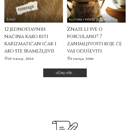
ŽIVOT
KULTURA I POVIJEST
ŽIVOT
12 jednostavnih
Znate li sve o
načina kako biti
porculanu? 7
karizmatičan (čak i
zanimljivosti koje će
ako ste sramežljivi)
vas oduševiti
29 travnja, 2026
3 travnja, 2026
UČITAJ VIŠE...