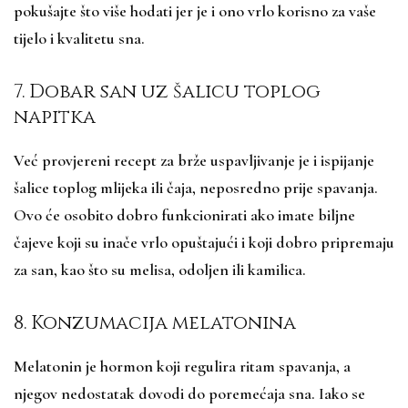
pokušajte što više hodati jer je i ono vrlo korisno za vaše
tijelo i kvalitetu sna.
7. Dobar san uz šalicu toplog
napitka
Već provjereni recept za brže uspavljivanje je i ispijanje
šalice toplog mlijeka ili čaja, neposredno prije spavanja.
Ovo će osobito dobro funkcionirati ako imate biljne
čajeve koji su inače vrlo opuštajući i koji dobro pripremaju
za san, kao što su melisa, odoljen ili kamilica.
8. Konzumacija melatonina
Melatonin je hormon koji regulira ritam spavanja, a
njegov nedostatak dovodi do poremećaja sna. Iako se