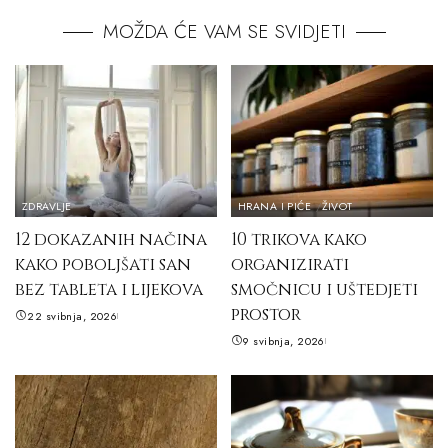
MOŽDA ĆE VAM SE SVIDJETI
ZDRAVLJE
HRANA I PIĆE
ŽIVOT
12 dokazanih načina
10 trikova kako
kako poboljšati san
organizirati
bez tableta i lijekova
smočnicu i uštedjeti
prostor
22 svibnja, 2026
9 svibnja, 2026