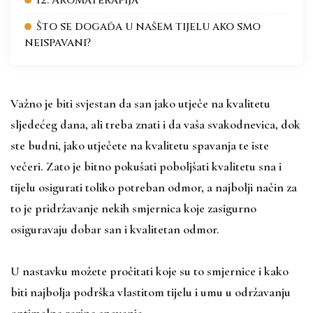
12. Aromaterapija
Što se događa u našem tijelu ako smo
neispavani?
Važno je biti svjestan da san jako utječe na kvalitetu
sljedećeg dana, ali treba znati i da vaša svakodnevica, dok
ste budni, jako utječete na kvalitetu spavanja te iste
večeri. Zato je bitno pokušati poboljšati kvalitetu sna i
tijelu osigurati toliko potreban odmor, a najbolji način za
to je pridržavanje nekih smjernica koje zasigurno
osiguravaju dobar san i kvalitetan odmor.
U nastavku možete pročitati koje su to smjernice i kako
biti najbolja podrška vlastitom tijelu i umu u održavanju