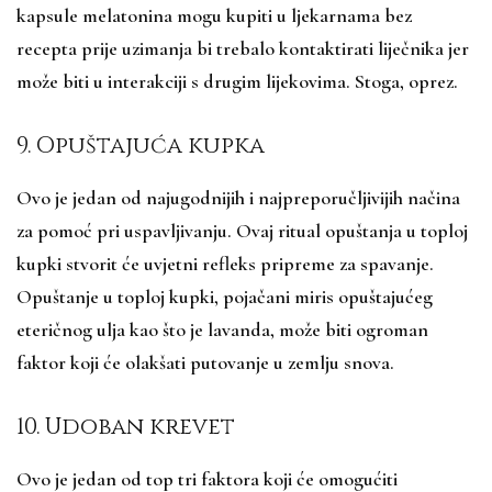
kapsule melatonina mogu kupiti u ljekarnama bez
recepta prije uzimanja bi trebalo kontaktirati liječnika jer
može biti u interakciji s drugim lijekovima. Stoga, oprez.
9. Opuštajuća kupka
Ovo je jedan od najugodnijih i najpreporučljivijih načina
za pomoć pri uspavljivanju. Ovaj ritual opuštanja u toploj
kupki stvorit će uvjetni refleks pripreme za spavanje.
Opuštanje u toploj kupki, pojačani miris opuštajućeg
eteričnog ulja kao što je lavanda, može biti ogroman
faktor koji će olakšati putovanje u zemlju snova.
10. Udoban krevet
Ovo je jedan od top tri faktora koji će omogućiti