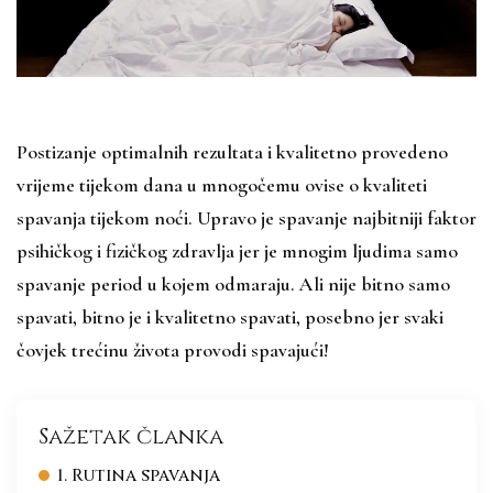
Postizanje optimalnih rezultata i kvalitetno provedeno
vrijeme tijekom dana u mnogočemu ovise o kvaliteti
spavanja tijekom noći. Upravo je spavanje najbitniji faktor
psihičkog i fizičkog zdravlja jer je mnogim ljudima samo
spavanje period u kojem odmaraju. Ali nije bitno samo
spavati, bitno je i kvalitetno spavati, posebno jer svaki
čovjek trećinu života provodi spavajući!
Sažetak članka
1. Rutina spavanja