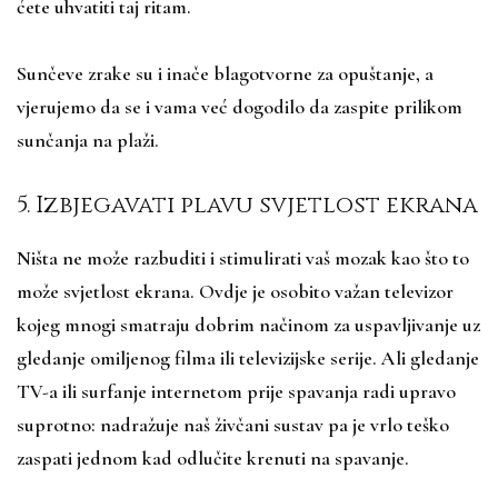
ćete uhvatiti taj ritam.
Sunčeve zrake su i inače blagotvorne za opuštanje, a
vjerujemo da se i vama već dogodilo da zaspite prilikom
sunčanja na plaži.
5. Izbjegavati plavu svjetlost ekrana
Ništa ne može razbuditi i stimulirati vaš mozak kao što to
može svjetlost ekrana. Ovdje je osobito važan televizor
kojeg mnogi smatraju dobrim načinom za uspavljivanje uz
gledanje omiljenog filma ili televizijske serije. Ali gledanje
TV-a ili surfanje internetom prije spavanja radi upravo
suprotno: nadražuje naš živčani sustav pa je vrlo teško
zaspati jednom kad odlučite krenuti na spavanje.