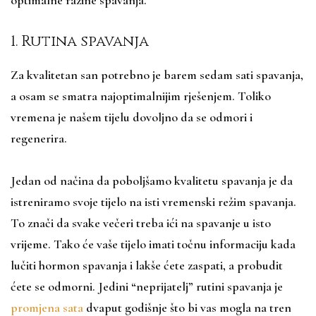
optimalne razine spavanja.
1. Rutina spavanja
Za kvalitetan san potrebno je barem sedam sati spavanja,
a osam se smatra najoptimalnijim rješenjem. Toliko
vremena je našem tijelu dovoljno da se odmori i
regenerira.
Jedan od načina da poboljšamo kvalitetu spavanja je da
istreniramo svoje tijelo na isti vremenski režim spavanja.
To znači da svake večeri treba ići na spavanje u isto
vrijeme. Tako će vaše tijelo imati točnu informaciju kada
lučiti hormon spavanja i lakše ćete zaspati, a probudit
ćete se odmorni. Jedini “neprijatelj” rutini spavanja je
promjena sata
dvaput godišnje što bi vas mogla na tren