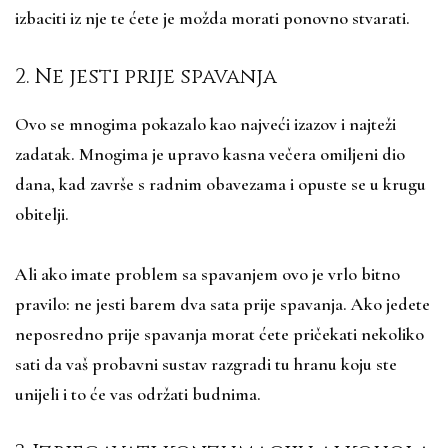
izbaciti iz nje te ćete je možda morati ponovno stvarati.
2. Ne jesti prije spavanja
Ovo se mnogima pokazalo kao najveći izazov i najteži
zadatak. Mnogima je upravo kasna večera omiljeni dio
dana, kad završe s radnim obavezama i opuste se u krugu
obitelji.
Ali ako imate problem sa spavanjem ovo je vrlo bitno
pravilo: ne jesti barem dva sata prije spavanja. Ako jedete
neposredno prije spavanja morat ćete pričekati nekoliko
sati da vaš probavni sustav razgradi tu hranu koju ste
unijeli i to će vas održati budnima.