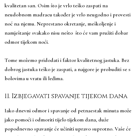
kvalitetan san. Osim što je vrlo teško zaspati na
neudobnom madracu također je vrlo neugodno i provesti
noć na njemu. Neprestano okretanje, meškoljenje i
namještanje svakako nisu nešto što će vam pružiti dobar
odmor tijekom noći.
Tome možemo pridodati i faktor kvalitetnog jastuka. Bez
dobrog jastuka teško je zaspati, a najgore je probuditi se s
bolovima u vratu ili leđima.
11. Izbjegavati spavanje tijekom dana
Iako dnevni odmor i spavanje od petnaestak minuta može
jako pomoći i odmoriti tijelo tijekom dana, duže
popodnevno spavanje će učiniti upravo suprotno. Vaše će