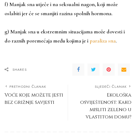
f) Manjak sna utječe i na seksualni nagon, koji može
oslabiti jer će se smanjiti razina spolnih hormona.
g) Manjak sna u ekstremnim situacijama može dovesti i
do raznih poremećaja među kojima je i
paraliza sna
.
SHARES
PRETHODNI ČLANAK
SLJEDEĆI ČLANAK
Voće koje možete jesti
Ekološka
bez grižnje savjesti
osviještenost: Kako
misliti zeleno u
vlastitom domu?