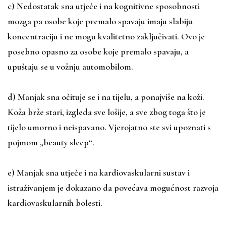
c) Nedostatak sna utječe i na kognitivne sposobnosti
mozga pa osobe koje premalo spavaju imaju slabiju
koncentraciju i ne mogu kvalitetno zaključivati. Ovo je
posebno opasno za osobe koje premalo spavaju, a
upuštaju se u vožnju automobilom.
d) Manjak sna očituje se i na tijelu, a ponajviše na koži.
Koža brže stari, izgleda sve lošije, a sve zbog toga što je
tijelo umorno i neispavano. Vjerojatno ste svi upoznati s
pojmom „beauty sleep“.
e) Manjak sna utječe i na kardiovaskularni sustav i
istraživanjem je dokazano da povećava mogućnost razvoja
kardiovaskularnih bolesti.