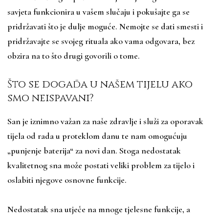
savjeta funkcionira u vašem slučaju i pokušajte ga se
pridržavati što je dulje moguće. Nemojte se dati smesti i
pridržavajte se svojeg rituala ako vama odgovara, bez
obzira na to što drugi govorili o tome.
Što se događa u našem tijelu ako
smo neispavani?
San je iznimno važan za naše zdravlje i služi za oporavak
tijela od rada u proteklom danu te nam omogućuju
„punjenje baterija“ za novi dan. Stoga nedostatak
kvalitetnog sna može postati veliki problem za tijelo i
oslabiti njegove osnovne funkcije.
Nedostatak sna utječe na mnoge tjelesne funkcije, a