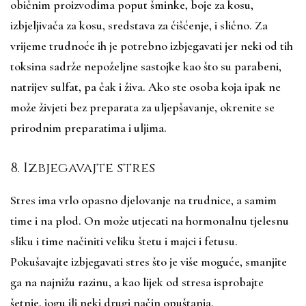
običnim proizvodima poput šminke, boje za kosu,
izbjeljivača za kosu, sredstava za čišćenje, i slično. Za
vrijeme trudnoće ih je potrebno izbjegavati jer neki od tih
toksina sadrže nepoželjne sastojke kao što su parabeni,
natrijev sulfat, pa čak i živa. Ako ste osoba koja ipak ne
može živjeti bez preparata za uljepšavanje, okrenite se
prirodnim preparatima i uljima.
8. Izbjegavajte stres
Stres ima vrlo opasno djelovanje na trudnice, a samim
time i na plod. On može utjecati na hormonalnu tjelesnu
sliku i time načiniti veliku štetu i majci i fetusu.
Pokušavajte izbjegavati stres što je više moguće, smanjite
ga na najnižu razinu, a kao lijek od stresa isprobajte
šetnje, jogu ili neki drugi način opuštanja.