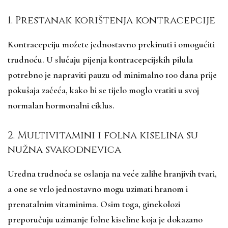
1. Prestanak korištenja kontracepcije
Kontracepciju možete jednostavno prekinuti i omogućiti
trudnoću. U slučaju pijenja kontracepcijskih pilula
potrebno je napraviti pauzu od minimalno 100 dana prije
pokušaja začeća, kako bi se tijelo moglo vratiti u svoj
normalan hormonalni ciklus.
2. Multivitamini i folna kiselina su
nužna svakodnevica
Uredna trudnoća se oslanja na veće zalihe hranjivih tvari,
a one se vrlo jednostavno mogu uzimati hranom i
prenatalnim vitaminima. Osim toga, ginekolozi
preporučuju uzimanje folne kiseline koja je dokazano