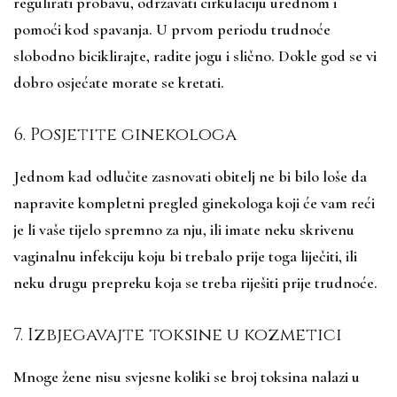
regulirati probavu, održavati cirkulaciju urednom i
pomoći kod spavanja. U prvom periodu trudnoće
slobodno biciklirajte, radite jogu i slično. Dokle god se vi
dobro osjećate morate se kretati.
6. Posjetite ginekologa
Jednom kad odlučite zasnovati obitelj ne bi bilo loše da
napravite kompletni pregled ginekologa koji će vam reći
je li vaše tijelo spremno za nju, ili imate neku skrivenu
vaginalnu infekciju koju bi trebalo prije toga liječiti, ili
neku drugu prepreku koja se treba riješiti prije trudnoće.
7. Izbjegavajte toksine u kozmetici
Mnoge žene nisu svjesne koliki se broj toksina nalazi u