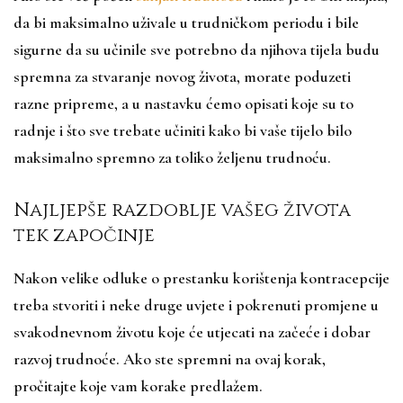
da bi maksimalno uživale u trudničkom periodu i bile
sigurne da su učinile sve potrebno da njihova tijela budu
spremna za stvaranje novog života, morate poduzeti
razne pripreme, a u nastavku ćemo opisati koje su to
radnje i što sve trebate učiniti kako bi vaše tijelo bilo
maksimalno spremno za toliko željenu trudnoću.
Najljepše razdoblje vašeg života
tek započinje
Nakon velike odluke o prestanku korištenja kontracepcije
treba stvoriti i neke druge uvjete i pokrenuti promjene u
svakodnevnom životu koje će utjecati na začeće i dobar
razvoj trudnoće. Ako ste spremni na ovaj korak,
pročitajte koje vam korake predlažem.