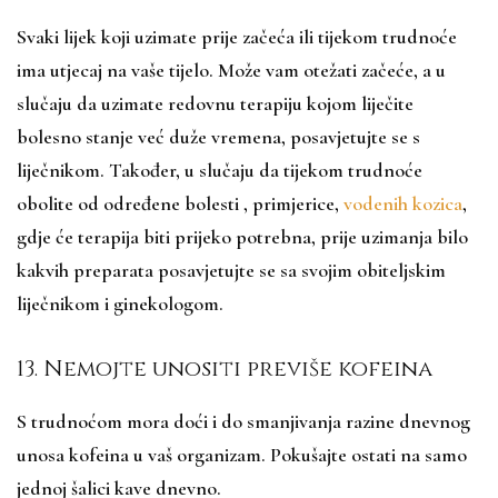
Svaki lijek koji uzimate prije začeća ili tijekom trudnoće
ima utjecaj na vaše tijelo. Može vam otežati začeće, a u
slučaju da uzimate redovnu terapiju kojom liječite
bolesno stanje već duže vremena, posavjetujte se s
liječnikom. Također, u slučaju da tijekom trudnoće
obolite od određene bolesti , primjerice,
vodenih kozica
,
gdje će terapija biti prijeko potrebna, prije uzimanja bilo
kakvih preparata posavjetujte se sa svojim obiteljskim
liječnikom i ginekologom.
13. Nemojte unositi previše kofeina
S trudnoćom mora doći i do smanjivanja razine dnevnog
unosa kofeina u vaš organizam. Pokušajte ostati na samo
jednoj šalici kave dnevno.