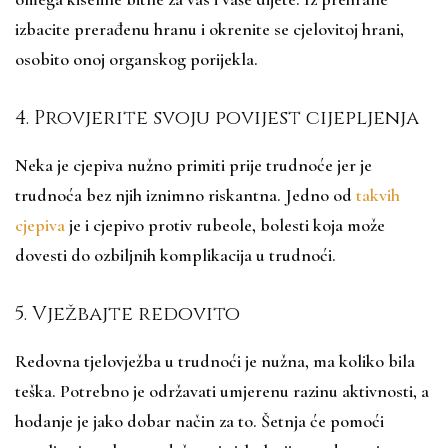
izbacite prerađenu hranu i okrenite se cjelovitoj hrani,
osobito onoj organskog porijekla.
4. Provjerite svoju povijest cijepljenja
Neka je cjepiva nužno primiti prije trudnoće jer je
trudnoća bez njih iznimno riskantna. Jedno od
takvih
cjepiva
je i cjepivo protiv rubeole, bolesti koja može
dovesti do ozbiljnih komplikacija u trudnoći.
5. Vježbajte redovito
Redovna tjelovježba u trudnoći je nužna, ma koliko bila
teška. Potrebno je održavati umjerenu razinu aktivnosti, a
hodanje je jako dobar način za to. Šetnja će pomoći