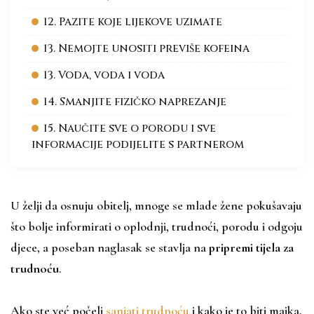
12. Pazite koje lijekove uzimate
13. Nemojte unositi previše kofeina
13. Voda, voda i voda
14. Smanjite fizičko naprezanje
15. Naučite sve o porodu i sve
informacije podijelite s partnerom
U želji da osnuju obitelj, mnoge se mlade žene pokušavaju
što bolje informirati o oplodnji, trudnoći, porodu i odgoju
djece, a poseban naglasak se stavlja na
pripremi tijela za
trudnoću
.
Ako ste već počeli
sanjati trudnoću
i kako je to biti majka,