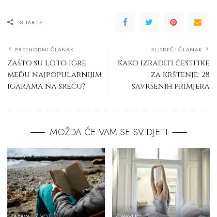
SHARES
PRETHODNI ČLANAK
SLJEDEĆI ČLANAK
Zašto su loto igre
Kako izraditi čestitke
među najpopularnijim
za krštenje: 28
igarama na sreću?
savršenih primjera
MOŽDA ĆE VAM SE SVIDJETI
ZABAVA
ŽIVOT
ZDRAVLJE