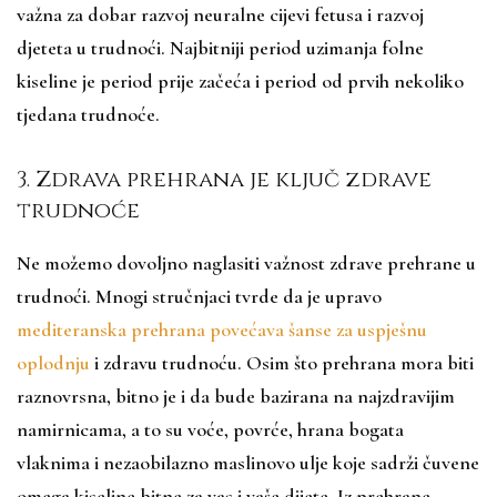
važna za dobar razvoj neuralne cijevi fetusa i razvoj
djeteta u trudnoći. Najbitniji period uzimanja folne
kiseline je period prije začeća i period od prvih nekoliko
tjedana trudnoće.
3. Zdrava prehrana je ključ zdrave
trudnoće
Ne možemo dovoljno naglasiti važnost zdrave prehrane u
trudnoći. Mnogi stručnjaci tvrde da je upravo
mediteranska prehrana povećava šanse za uspješnu
oplodnju
i zdravu trudnoću. Osim što prehrana mora biti
raznovrsna, bitno je i da bude bazirana na najzdravijim
namirnicama, a to su voće, povrće, hrana bogata
vlaknima i nezaobilazno maslinovo ulje koje sadrži čuvene
omega kiseline bitne za vas i vaše dijete. Iz prehrane