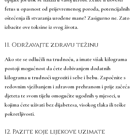
fetus u opasnost od prijevremenog poroda, potencijalnih
oštećenja ili stvaranja urođene mane? Zasigurno ne. Zato
izbacite ove toksine iz svog života.
11. Održavajte zdravu težinu
Ako ste se odlučili na trudnoću, a imate višak kilograma
postoji mogućnost da ćete dobivanjem dodatnih
kilograma u trudnoći ugroziti i sebe i bebu. Započnite s
redovnim vježbanjem i zdravom prehranom i prije začeća
djeteta te svom tijelu omogućite ugodnih 9 mjeseci, u
kojima ćete uživati bez dijabetesa, visokog tlaka ili teške
pokretljivosti.
12. Pazite koje lijekove uzimate