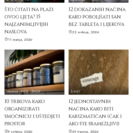
Što čitati na plaži
12 dokazanih načina
ovog ljeta? 15
kako poboljšati san
najzanimljivijih
bez tableta i lijekova
naslova
22 svibnja, 2026
11 srpnja, 2026
HRANA I PIĆE
ŽIVOT
ŽIVOT
10 trikova kako
12 jednostavnih
organizirati
načina kako biti
smočnicu i uštedjeti
karizmatičan (čak i
prostor
ako ste sramežljivi)
9 svibnja, 2026
29 travnja, 2026