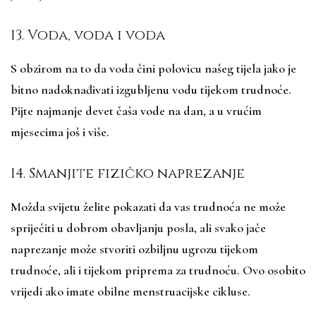
13. Voda, voda i voda
S obzirom na to da voda čini polovicu našeg tijela jako je
bitno nadoknađivati izgubljenu vodu tijekom trudnoće.
Pijte najmanje devet čaša vode na dan, a u vrućim
mjesecima još i više.
14. Smanjite fizičko naprezanje
Možda svijetu želite pokazati da vas trudnoća ne može
spriječiti u dobrom obavljanju posla, ali svako jače
naprezanje može stvoriti ozbiljnu ugrozu tijekom
trudnoće, ali i tijekom priprema za trudnoću. Ovo osobito
vrijedi ako imate obilne menstruacijske cikluse.