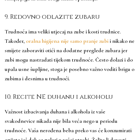
9. Redovno odlazite zubaru
Trudnoća ima veliki utjecaj na zube i kosti trudnice.
Također,
oralna higijena nije samo pranje zubi
i nikako ne
smijete zaboraviti otići na dodatne preglede zubara jer
zubi mogu nastradati tijekom trudnoće. Često dolazi i do
upala usne šupljine, stoga je posebno važno voditi brigu o
zubima i desnima u trudnoći.
10. Recite NE duhanu i alkoholu
Važnost izbacivanja duhana i alkohola iz vaše
svakodnevice nikada nije bila veća nego u periodu
trudnoće. Vaša nerođena beba preko vas će konzumirati
opijate još dok se nalazi u vašoj utrobi. Želite li dovesti