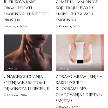
10 trikova kako
Znate li namirnice
organizirati
koje traju? Evo 10
smočnicu i uštedjeti
najboljih za vašu
prostor
smočnicu
9 svibnja, 2026
10 travnja, 2026
ZDRAVLJE
ZDRAVLJE
7 najčešćih stanja
Zdravo mršavljenje –
štitnjače: simptomi,
kako izgubiti
dijagnoza i liječenje
kilograme bez
gladovanja i dijeta (7
25 ožujka, 2026
savjeta)
10 ožujka, 2026