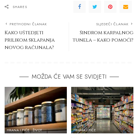
SHARES
PRETHODNI ČLANAK
SLJEDEĆI ČLANAK
Kako uštedjeti
Sindrom karpalnog
prilikom sklapanja
tunela – kako pomoći?
novog računala?
MOŽDA ĆE VAM SE SVIDJETI
HRANA I PIĆE
ŽIVOT
HRANA I PIĆE