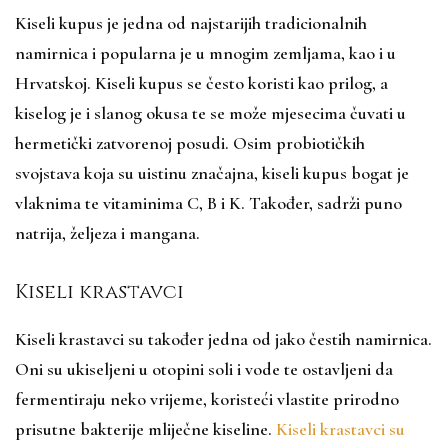
Kiseli kupus je jedna od najstarijih tradicionalnih
namirnica i popularna je u mnogim zemljama, kao i u
Hrvatskoj. Kiseli kupus se često koristi kao prilog, a
kiselog je i slanog okusa te se može mjesecima čuvati u
hermetički zatvorenoj posudi. Osim probiotičkih
svojstava koja su uistinu značajna, kiseli kupus bogat je
vlaknima te vitaminima C, B i K. Također, sadrži puno
natrija, željeza i mangana.
Kiseli krastavci
Kiseli krastavci su također jedna od jako čestih namirnica.
Oni su ukiseljeni u otopini soli i vode te ostavljeni da
fermentiraju neko vrijeme, koristeći vlastite prirodno
prisutne bakterije mliječne kiseline.
Kiseli krastavci su