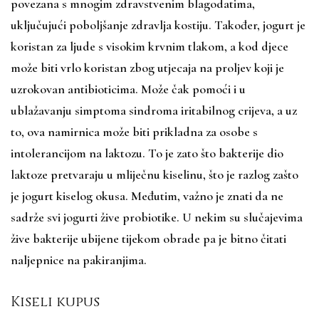
povezana s mnogim zdravstvenim blagodatima,
uključujući poboljšanje zdravlja kostiju. Također, jogurt je
koristan za ljude s visokim krvnim tlakom, a kod djece
može biti vrlo koristan zbog utjecaja na proljev koji je
uzrokovan antibioticima. Može čak pomoći i u
ublažavanju simptoma sindroma iritabilnog crijeva, a uz
to, ova namirnica može biti prikladna za osobe s
intolerancijom na laktozu. To je zato što bakterije dio
laktoze pretvaraju u mliječnu kiselinu, što je razlog zašto
je jogurt kiselog okusa. Međutim, važno je znati da ne
sadrže svi jogurti žive probiotike. U nekim su slučajevima
žive bakterije ubijene tijekom obrade pa je bitno čitati
naljepnice na pakiranjima.
Kiseli kupus