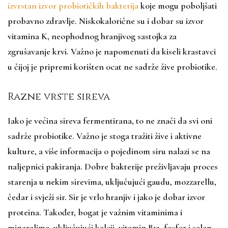
izvrstan izvor probiotičkih bakterija
koje mogu poboljšati
probavno zdravlje. Niskokalorične su i dobar su izvor
vitamina K, neophodnog hranjivog sastojka za
zgrušavanje krvi. Važno je napomenuti da kiseli krastavci
u čijoj je pripremi korišten ocat ne sadrže žive probiotike.
Razne vrste sireva
Iako je većina sireva fermentirana, to ne znači da svi oni
sadrže probiotike. Važno je stoga tražiti žive i aktivne
kulture, a više informacija o pojedinom siru nalazi se na
naljepnici pakiranja. Dobre bakterije preživljavaju proces
starenja u nekim sirevima, uključujući gaudu, mozzarellu,
čedar i svježi sir. Sir je vrlo hranjiv i jako je dobar izvor
proteina. Također, bogat je važnim vitaminima i
mineralima, uključujući kalcij, vitamin B12, fosfor i selen.