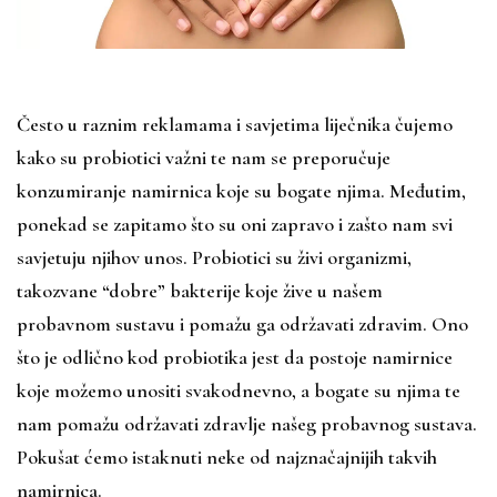
Često u raznim reklamama i savjetima liječnika čujemo
kako su probiotici važni te nam se preporučuje
konzumiranje namirnica koje su bogate njima. Međutim,
ponekad se zapitamo što su oni zapravo i zašto nam svi
savjetuju njihov unos. Probiotici su živi organizmi,
takozvane “dobre” bakterije koje žive u našem
probavnom sustavu i pomažu ga održavati zdravim. Ono
što je odlično kod probiotika jest da postoje namirnice
koje možemo unositi svakodnevno, a bogate su njima te
nam pomažu održavati zdravlje našeg probavnog sustava.
Pokušat ćemo istaknuti neke od najznačajnijih takvih
namirnica.