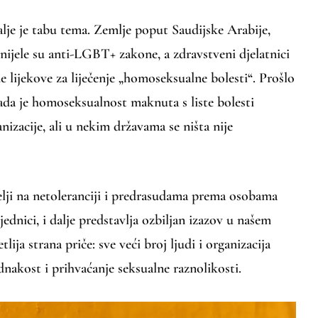
dalje je tabu tema. Zemlje poput Saudijske Arabije,
nijele su anti-LGBT+ zakone, a zdravstveni djelatnici
e lijekove za liječenje „homoseksualne bolesti“. Prošlo
ada je homoseksualnost maknuta s liste bolesti
nizacije, ali u nekim državama se ništa nije
lji na netoleranciji i predrasudama prema osobama
dnici, i dalje predstavlja ozbiljan izazov u našem
tlija strana priče: sve veći broj ljudi i organizacija
ednakost i prihvaćanje seksualne raznolikosti.