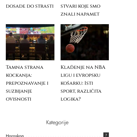
dosade do strasti
stvari koje smo
znali napamet
Tamna strana
Klađenje na NBA
kockanja:
ligu i evropsku
prepoznavanje i
košarku: Isti
suzbijanje
sport, različita
ovisnosti
logika?
Kategorije
Horoskop
7