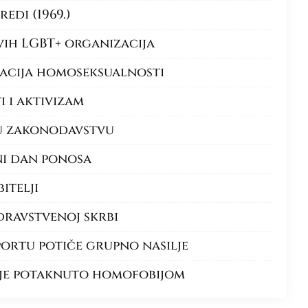
redi (1969.)
rvih LGBT+ organizacija
zacija homoseksualnosti
i i aktivizam
 u zakonodavstvu
i dan ponosa
itelji
dravstvenoj skrbi
ortu potiče grupno nasilje
lje potaknuto homofobijom