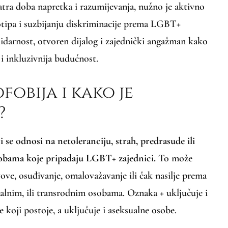
matra doba napretka i razumijevanja, nužno je aktivno
eotipa i suzbijanju diskriminacije prema LGBT+
olidarnost, otvoren dijalog i zajednički angažman kako
a i inkluzivnija budućnost.
fobija i kako je
?
se odnosi na netoleranciju, strah, predrasude ili
obama koje pripadaju LGBT+ zajednici.
To može
vove, osuđivanje, omalovažavanje ili čak nasilje prema
lnim, ili transrodnim osobama. Oznaka + uključuje i
e koji postoje, a uključuje i aseksualne osobe.