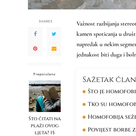
SHARES
Važnost razbijanja stereoti
kamen spoticanja u društ
napredak u nekim segmen
jednakost biti duga i bo
Preporučeno
Sažetak čla
Što je homofobij
Tko su homofob
Homofobija sež
Što čitati na
plaži ovog
Povijest borbe 
ljeta? 15