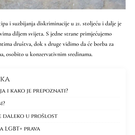
pa i suzbijanja diskriminacije u 21. stoljeću i dalje je
vima diljem svijeta. S jedne strane primjećujemo
tima društva, dok s druge vidimo da će borba za
lna, osobito u konzervativnim sredinama.
nka
a i kako je prepoznati?
i?
e daleko u prošlost
za LGBT+ prava