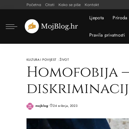
Početna
Citati
Kako se piše
Kontakt
Ljepota
Priroda
Pravila privatnosti
KULTURA I POVIJEST
ŽIVOT
Homofobija –
diskriminacij
mojblog
24 svibnja, 2023
Posted
by