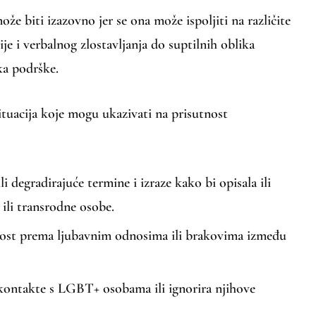
e biti izazovno jer se ona može ispoljiti na različite
je i verbalnog zlostavljanja do suptilnih oblika
ka podrške.
ituacija koje mogu ukazivati na prisutnost
li degradirajuće termine i izraze kako bi opisala ili
ili transrodne osobe.
vost prema ljubavnim odnosima ili brakovima između
kontakte s LGBT+ osobama ili ignorira njihove