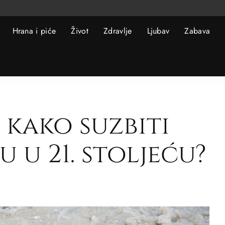
Hrana i piće
Život
Zdravlje
Ljubav
Zabava
 kako suzbiti
u u 21. stoljeću?