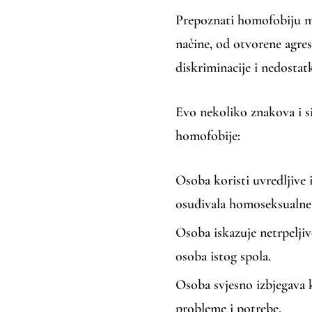
Prepoznati homofobiju mož
načine, od otvorene agresi
diskriminacije i nedostat
Evo nekoliko znakova i s
homofobije:
Osoba koristi uvredljive i
osuđivala homoseksualne 
Osoba iskazuje netrpelji
osoba istog spola.
Osoba svjesno izbjegava 
probleme i potrebe.