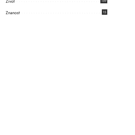
Život
159
Znanost
15