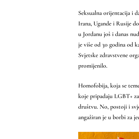
Seksualna orijentacija i 
Irana, Ugande i Rusije do
u Jordanu još i danas nud
je više od 30 godina od k
Svjetske zdravstvene orga
promijenilo.
Homofobija, koja se teme
koje pripadaju LGBT+ zaje
društvu. No, postoji i svje
angažiran je u borbi za j