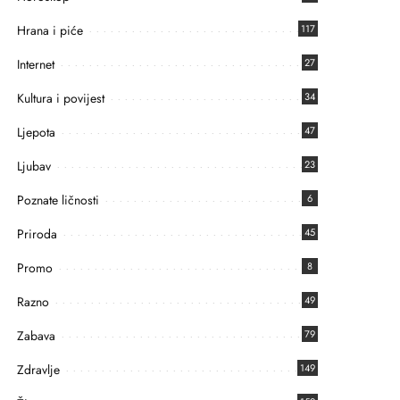
Hrana i piće
117
Internet
27
Kultura i povijest
34
Ljepota
47
Ljubav
23
Poznate ličnosti
6
Priroda
45
Promo
8
Razno
49
Zabava
79
Zdravlje
149