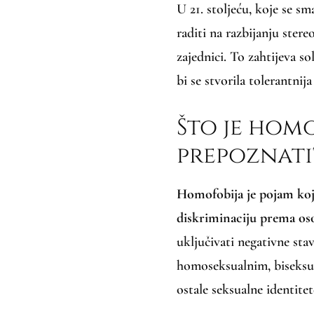
U 21. stoljeću, koje se s
raditi na razbijanju ster
zajednici. To zahtijeva s
bi se stvorila tolerantnij
Što je homo
prepoznati
Homofobija je pojam koji 
diskriminaciju prema os
uključivati negativne sta
homoseksualnim, biseksua
ostale seksualne identitet