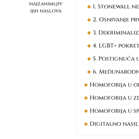
najzanimljiv
1. Stonewall ne
ijih naslova
2. Osnivanje p
3. Dekriminali
4. LGBT+ pokret
5. Postignuća
6. Međunarodn
Homofobija u ob
Homofobija u z
Homofobija u sp
Digitalno nasi