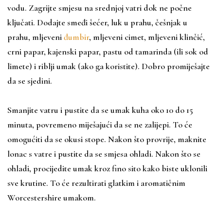
vodu. Zagrijte smjesu na srednjoj vatri dok ne počne
ključati. Dodajte smeđi šećer, luk u prahu, češnjak u
prahu, mljeveni
đumbir
, mljeveni cimet, mljeveni klinčić,
crni papar, kajenski papar, pastu od tamarinda (ili sok od
limete) i riblji umak (ako ga koristite). Dobro promiješajte
da se sjedini.
Smanjite vatru i pustite da se umak kuha oko 10 do 15
minuta, povremeno miješajući da se ne zalijepi. To će
omogućiti da se okusi stope. Nakon što provrije, maknite
lonac s vatre i pustite da se smjesa ohladi. Nakon što se
ohladi, procijedite umak kroz fino sito kako biste uklonili
sve krutine. To će rezultirati glatkim i aromatičnim
Worcestershire umakom.