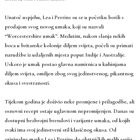
Unatoč uspjehu, Lea i Perrins su se u početku borili s
prodajom svog novog umaka, koji su nazvali
“Worcestershire umak”. Međutim, nakon slanja nekih
boca u britanske kolonije diljem svijeta, počeli su primati
narudžbe iz udaljenih mjesta poput Indije i Australije.
Uskoro je umak postao glavna namirnica u kuhinjama
diljem svijeta, omiljen zbog svog jedinstvenog, pikantnog
okusa i svestranosti.
Tijekom godina je doživio neke promjene i prilagodbe, ali
osnovni recept ostaje uglavnom nepromijenjen. Danas su
dostupni bezbrojni brendovi i varijante umaka, od kojih
svaki ima svoj jedinstveni stil klasičnog okusa. Od
originalne marke Lea i Perrins do obrtničkih malih serija