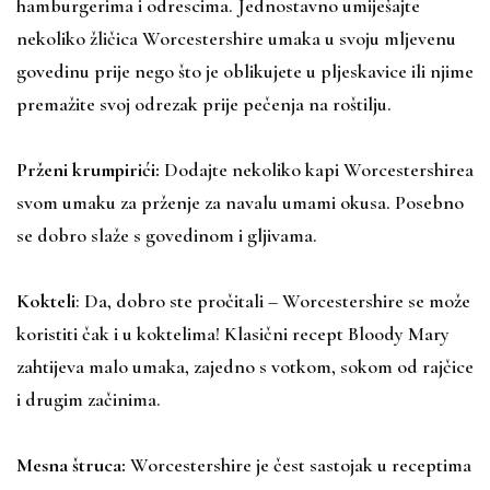
hamburgerima i odrescima. Jednostavno umiješajte
nekoliko žličica Worcestershire umaka u svoju mljevenu
govedinu prije nego što je oblikujete u pljeskavice ili njime
premažite svoj odrezak prije pečenja na roštilju.
Prženi krumpirići:
Dodajte nekoliko kapi Worcestershirea
svom umaku za prženje za navalu umami okusa. Posebno
se dobro slaže s govedinom i gljivama.
Kokteli
: Da, dobro ste pročitali – Worcestershire se može
koristiti čak i u koktelima! Klasični recept Bloody Mary
zahtijeva malo umaka, zajedno s votkom, sokom od rajčice
i drugim začinima.
Mesna štruca:
Worcestershire je čest sastojak u receptima