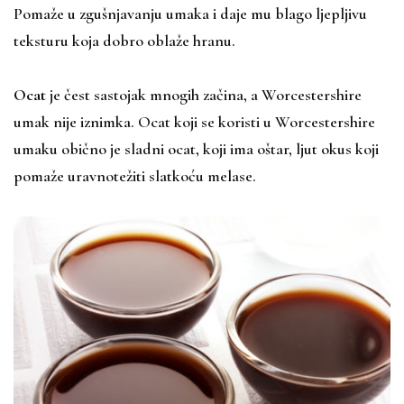
Pomaže u zgušnjavanju umaka i daje mu blago ljepljivu
teksturu koja dobro oblaže hranu.
Ocat
je čest sastojak mnogih začina, a Worcestershire
umak nije iznimka. Ocat koji se koristi u Worcestershire
umaku obično je sladni ocat, koji ima oštar, ljut okus koji
pomaže uravnotežiti slatkoću melase.