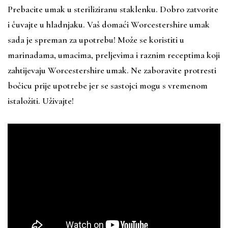
Prebacite umak u steriliziranu staklenku. Dobro zatvorite
i čuvajte u hladnjaku. Vaš domaći Worcestershire umak
sada je spreman za upotrebu! Može se koristiti u
marinadama, umacima, preljevima i raznim receptima koji
zahtijevaju Worcestershire umak. Ne zaboravite protresti
bočicu prije upotrebe jer se sastojci mogu s vremenom
istaložiti. Uživajte!