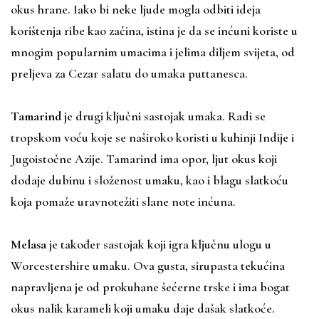
okus hrane. Iako bi neke ljude mogla odbiti ideja
korištenja ribe kao začina, istina je da se inćuni koriste u
mnogim popularnim umacima i jelima diljem svijeta, od
preljeva za Cezar salatu do umaka puttanesca.
Tamarind
je drugi ključni sastojak umaka. Radi se
tropskom voću koje se naširoko koristi u kuhinji Indije i
Jugoistočne Azije. Tamarind ima opor, ljut okus koji
dodaje dubinu i složenost umaku, kao i blagu slatkoću
koja pomaže uravnotežiti slane note inćuna.
Melasa
je također sastojak koji igra ključnu ulogu u
Worcestershire umaku. Ova gusta, sirupasta tekućina
napravljena je od prokuhane šećerne trske i ima bogat
okus nalik karameli koji umaku daje dašak slatkoće.