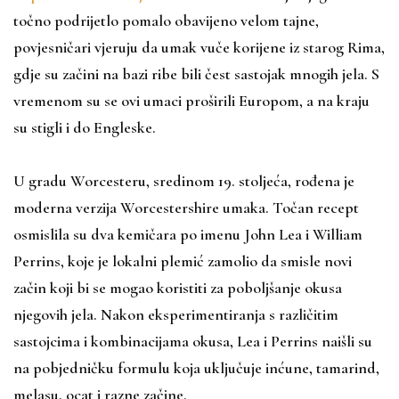
točno podrijetlo pomalo obavijeno velom tajne,
povjesničari vjeruju da umak vuče korijene iz starog Rima,
gdje su začini na bazi ribe bili čest sastojak mnogih jela. S
vremenom su se ovi umaci proširili Europom, a na kraju
su stigli i do Engleske.
U gradu Worcesteru, sredinom 19. stoljeća, rođena je
moderna verzija Worcestershire umaka. Točan recept
osmislila su dva kemičara po imenu John Lea i William
Perrins, koje je lokalni plemić zamolio da smisle novi
začin koji bi se mogao koristiti za poboljšanje okusa
njegovih jela. Nakon eksperimentiranja s različitim
sastojcima i kombinacijama okusa, Lea i Perrins naišli su
na pobjedničku formulu koja uključuje inćune, tamarind,
melasu, ocat i razne začine.