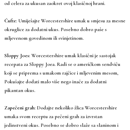
od celera za ukusan zaokret ovoj klasičnoj hrani.
Ćufte
: Umiješajte Worcestershire umak u smjesu za mesne
okruglice za dodatni ukus. Posebno dobro paše s
mljevenom govedinom ili svinjetinom.
Sloppy Joes
: Worcestershire umak klasični je sastojak
recepata za Sloppy Joea. Radi se o američkom sendviču
koji se priprema s umakom rajčice i mljevenim mesom,
Pokušajte dodati malo više nego inače za dodatni
pikantan okus.
Zapečeni grah
: Dodajte nekoliko žlica Worcestershire
umaka svom receptu za pečeni grah za izvrstan
jedinstveni okus. Posebno se dobro slaže sa slaninom i