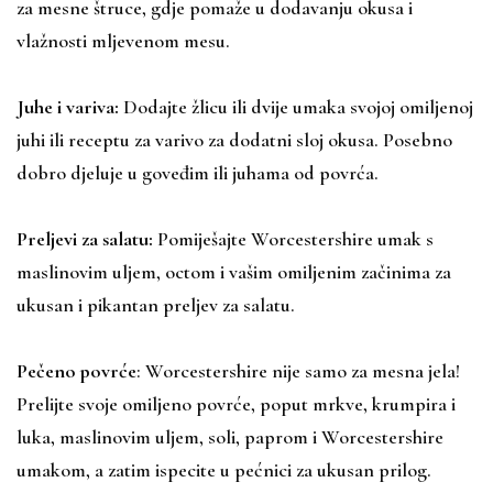
za mesne štruce, gdje pomaže u dodavanju okusa i
vlažnosti mljevenom mesu.
Juhe i variva:
Dodajte žlicu ili dvije umaka svojoj omiljenoj
juhi ili receptu za varivo za dodatni sloj okusa. Posebno
dobro djeluje u goveđim ili juhama od povrća.
Preljevi za salatu:
Pomiješajte Worcestershire umak s
maslinovim uljem, octom i vašim omiljenim začinima za
ukusan i pikantan preljev za salatu.
Pečeno povrće
: Worcestershire nije samo za mesna jela!
Prelijte svoje omiljeno povrće, poput mrkve, krumpira i
luka, maslinovim uljem, soli, paprom i Worcestershire
umakom, a zatim ispecite u pećnici za ukusan prilog.