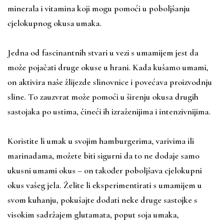
minerala i vitamina koji mogu pomoći u poboljšanju
cjelokupnog okusa umaka.
Jedna od fascinantnih stvari u vezi s umamijem jest da
može pojačati druge okuse u hrani. Kada kušamo umami,
on aktivira naše žlijezde slinovnice i povećava proizvodnju
sline. To zauzvrat može pomoći u širenju okusa drugih
sastojaka po ustima, čineći ih izraženijima i intenzivnijima.
Koristite li umak u svojim hamburgerima, varivima ili
marinadama, možete biti sigurni da to ne dodaje samo
ukusni umami okus – on također poboljšava cjelokupni
okus vašeg jela. Želite li eksperimentirati s umamijem u
svom kuhanju, pokušajte dodati neke druge sastojke s
visokim sadržajem glutamata, poput soja umaka,