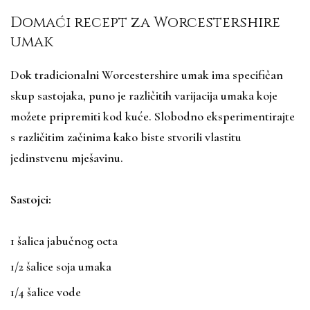
Domaći recept za Worcestershire
umak
Dok tradicionalni Worcestershire umak ima specifičan
skup sastojaka, puno je različitih varijacija umaka koje
možete pripremiti kod kuće. Slobodno eksperimentirajte
s različitim začinima kako biste stvorili vlastitu
jedinstvenu mješavinu.
Sastojci:
1 šalica jabučnog octa
1/2 šalice soja umaka
1/4 šalice vode