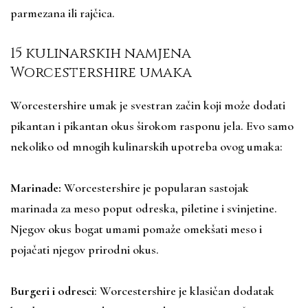
parmezana ili rajčica.
15 kulinarskih namjena
Worcestershire umaka
Worcestershire umak je svestran začin koji može dodati
pikantan i pikantan okus širokom rasponu jela. Evo samo
nekoliko od mnogih kulinarskih upotreba ovog umaka:
Marinade:
Worcestershire je popularan sastojak
marinada za meso poput odreska, piletine i svinjetine.
Njegov okus bogat umami pomaže omekšati meso i
pojačati njegov prirodni okus.
Burgeri i odresci
: Worcestershire je klasičan dodatak