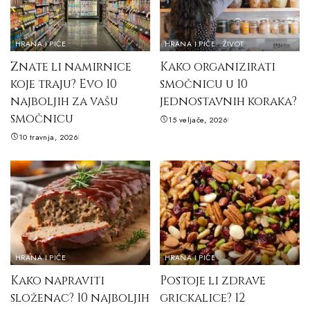
HRANA I PIĆE
HRANA I PIĆE
ŽIVOT
Znate li namirnice
Kako organizirati
koje traju? Evo 10
smočnicu u 10
najboljih za vašu
jednostavnih koraka?
smočnicu
15 veljače, 2026
10 travnja, 2026
HRANA I PIĆE
HRANA I PIĆE
Kako napraviti
Postoje li zdrave
složenac? 10 najboljih
grickalice? 12