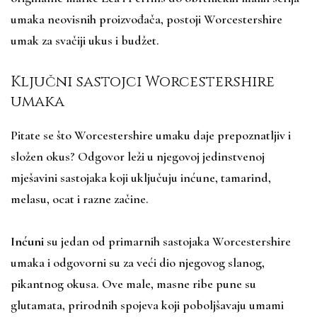
umaka neovisnih proizvođača, postoji Worcestershire
umak za svačiji ukus i budžet.
Ključni sastojci Worcestershire
umaka
Pitate se što Worcestershire umaku daje prepoznatljiv i
složen okus? Odgovor leži u njegovoj jedinstvenoj
mješavini sastojaka koji uključuju inćune, tamarind,
melasu, ocat i razne začine.
Inćuni
su jedan od primarnih sastojaka Worcestershire
umaka i odgovorni su za veći dio njegovog slanog,
pikantnog okusa. Ove male, masne ribe pune su
glutamata, prirodnih spojeva koji poboljšavaju umami