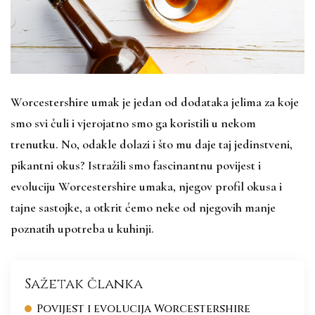
Worcestershire umak je jedan od dodataka jelima za koje
smo svi čuli i vjerojatno smo ga koristili u nekom
trenutku. No, odakle dolazi i što mu daje taj jedinstveni,
pikantni okus? Istražili smo fascinantnu povijest i
evoluciju Worcestershire umaka, njegov profil okusa i
tajne sastojke, a otkrit ćemo neke od njegovih manje
poznatih upotreba u kuhinji.
Sažetak članka
Povijest i evolucija Worcestershire