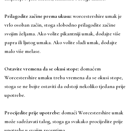
Prilagodite začine prema ukusu:
worcestershire umak je
vrlo osoban začin, stoga slobodno prilagodite začine
svojim željama. Ako volite pikantniji umak, dodajte više
papra ili ljutog umaka. Ako volite slađi umak, dodajte
malo više melase.
Ostavite vremena da se okusi stope:
domaćem
Worcestershire umaku treba vremena da se okusi stope,
stoga se ne bojte ostaviti da odstoji nekoliko tjedana prije
upotrebe.
Procijedite prije upotrebe:
domaći Worcestershire umak
može sadržavati talog, stoga ga svakako procijedite prije
upotrebe u svojim receptima.