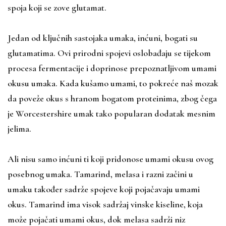
spoja koji se zove glutamat.
Jedan od ključnih sastojaka umaka, inćuni, bogati su
glutamatima. Ovi prirodni spojevi oslobađaju se tijekom
procesa fermentacije i doprinose prepoznatljivom umami
okusu umaka. Kada kušamo umami, to pokreće naš mozak
da poveže okus s hranom bogatom proteinima, zbog čega
je Worcestershire umak tako popularan dodatak mesnim
jelima.
Ali nisu samo inćuni ti koji pridonose umami okusu ovog
posebnog umaka. Tamarind, melasa i razni začini u
umaku također sadrže spojeve koji pojačavaju umami
okus. Tamarind ima visok sadržaj vinske kiseline, koja
može pojačati umami okus, dok melasa sadrži niz