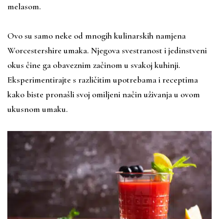
melasom.
Ovo su samo neke od mnogih kulinarskih namjena
Worcestershire umaka. Njegova svestranost i jedinstveni
okus čine ga obaveznim začinom u svakoj kuhinji.
Eksperimentirajte s različitim upotrebama i receptima
kako biste pronašli svoj omiljeni način uživanja u ovom
ukusnom umaku.