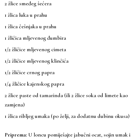
2 žlice smeđeg šećera
1 žlica luka u prahu
1 žlica češnjaka u prahu
1 žličica mljevenog đumbira
1/2 žličice mljevenog cimeta
1/2 žličice mljevenog klinčića
1/2 žličice crnog papra
1/4 žličice kajenskog papra
2 žlice paste od tamarinda (ili 2 žlice soka od limete kao
zamjena)
1 žlica ribljeg umaka (po želji, za dodatnu dubinu okusa)
Priprema:
U loncu pomiješajte jabučni ocat, sojin umak i