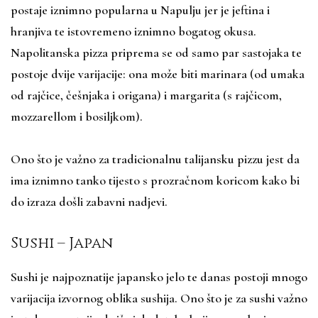
postaje iznimno popularna u Napulju jer je jeftina i
hranjiva te istovremeno iznimno bogatog okusa.
Napolitanska pizza priprema se od samo par sastojaka te
postoje dvije varijacije: ona može biti marinara (od umaka
od rajčice, češnjaka i origana) i margarita (s rajčicom,
mozzarellom i bosiljkom).
Ono što je važno za tradicionalnu talijansku pizzu jest da
ima iznimno tanko tijesto s prozračnom koricom kako bi
do izraza došli zabavni nadjevi.
Sushi – Japan
Sushi je najpoznatije japansko jelo te danas postoji mnogo
varijacija izvornog oblika sushija. Ono što je za sushi važno