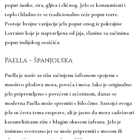
poput šunke, sira, gljiva i sličnog. Jelo se konzumirati i
toplo i hladno te se tradicionalno reže poput torte.
Postoje brojne varijacije jela poput onog iz pokrajine
Lorraine koje je napravljena od jaja, slanine sa začinima
poput indijskog oraščića.
Paella – Španjolska
Paella je naziv za rižu začinjenu šafranom spojenu s
mnoštvo plodova mora, povrća i mesa. Iako je originalno
jelo pripremljeno s povrćem i zečetinom, danas se
moderna Paella može spremiti s bilo čime. Sastojci ovoga
jela su česta tema rasprave, ali je jasno da mora sadržavati
karameliziranu rižu s blagim okusom šafrana. Jelo je
iznimno svestrano jer se može pripremiti s mesom ili