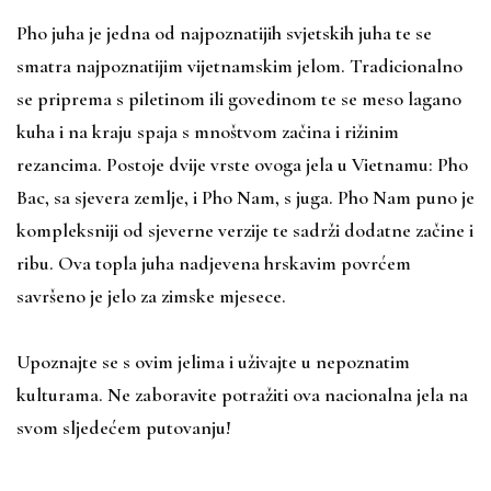
Pho juha je jedna od najpoznatijih svjetskih juha te se
smatra najpoznatijim vijetnamskim jelom. Tradicionalno
se priprema s piletinom ili govedinom te se meso lagano
kuha i na kraju spaja s mnoštvom začina i rižinim
rezancima. Postoje dvije vrste ovoga jela u Vietnamu: Pho
Bac, sa sjevera zemlje, i Pho Nam, s juga. Pho Nam puno je
kompleksniji od sjeverne verzije te sadrži dodatne začine i
ribu. Ova topla juha nadjevena hrskavim povrćem
savršeno je jelo za zimske mjesece.
Upoznajte se s ovim jelima i uživajte u nepoznatim
kulturama. Ne zaboravite potražiti ova nacionalna jela na
svom sljedećem putovanju!