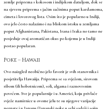
zemlje priprema s kokosom i indijskom datuljom, dok se
na sjeveru priprema s jačim začinima poput kardamoma,
cimeta i lovorovog lista. Osim što je popularno u Indiji,
ovo jelo često nalazimo i na bliskom istoku u zemljama
poput Afghanistana, Pakistana, Irana i Iraka no tamo ne
posjeduje ovaj aromatičan okus po kojemu je u Indiji
postao popularan.
Poke – Hawaii
Ovo naizgled neobično jelo favorit je svih stanovnika i
posjetitelja Hawaiija. Priprema se sa svježom, sirovom
ribom (ili hobotnicom), soli, algama i raznovrsnim
povrćem. Sve je popularnije i u Americi, koju privlače
svježe namirnice u ovome jelu te su njegove varijacije
poznate i u Japanu (Japanski poke u sebi sadrži i sojin