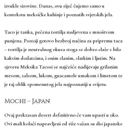
izvukle sirovine. Danas, ovu riječ čujemo samo u
kontekstu meksičke kuhinje i poznatih svjetskih jela.
Taco je tanka, pečena tortilja nadjevena s mnoštvom
punjena. Postoji gotovo bezbroj načina za pripremu taca
– tortilja je neutralnog okusa stoga se dobro slaže s bilo
kakvim dodatcima, i onim slanim, slatkim i ljutim. Na
sjeveru Meksika Tacosi se najčešće nadijevaju grilanim
mesom, salsom, lukom, guacamole umakom i limetom te
je taj oblik spomenutog jela najpoznatiji u svijetu.
Mochi – Japan
Ovaj prekrasan desert definitivno će vam upasti u oko.
Ovi mali kolači napravljeni od riže važan su dio japanske