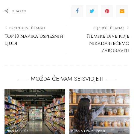
SHARES
PRETHODNI ČLANAK
SLJEDEĆI ČLANAK
Top 10 navika uspješnih
Filmske dive koje
ljudi
nikada nećemo
zaboraviti
MOŽDA ĆE VAM SE SVIDJETI
HRANA I PIĆE
HRANA I PIĆE
ŽIVOT