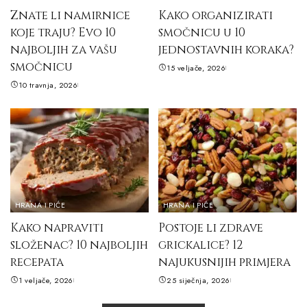
Znate li namirnice
Kako organizirati
koje traju? Evo 10
smočnicu u 10
najboljih za vašu
jednostavnih koraka?
smočnicu
15 veljače, 2026
10 travnja, 2026
HRANA I PIĆE
HRANA I PIĆE
Kako napraviti
Postoje li zdrave
složenac? 10 najboljih
grickalice? 12
recepata
najukusnijih primjera
1 veljače, 2026
25 siječnja, 2026