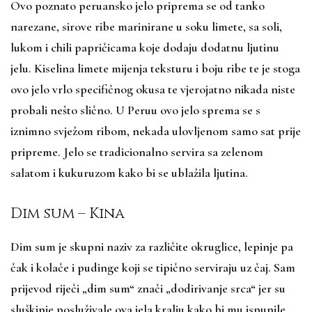
Ovo poznato peruansko jelo priprema se od tanko
narezane, sirove ribe marinirane u soku limete, sa soli,
lukom i chili papričicama koje dodaju dodatnu ljutinu
jelu. Kiselina limete mijenja teksturu i boju ribe te je stoga
ovo jelo vrlo specifičnog okusa te vjerojatno nikada niste
probali nešto slično. U Peruu ovo jelo sprema se s
iznimno svježom ribom, nekada ulovljenom samo sat prije
pripreme. Jelo se tradicionalno servira sa zelenom
salatom i kukuruzom kako bi se ublažila ljutina.
Dim sum – Kina
Dim sum je skupni naziv za različite okruglice, lepinje pa
čak i kolače i pudinge koji se tipično serviraju uz čaj. Sam
prijevod riječi „dim sum“ znači „dodirivanje srca“ jer su
sluškinje posluživale ova jela kralju kako bi mu ispunile