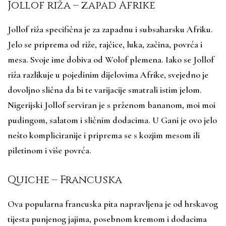
Jollof riža – zapad Afrike
Jollof riža specifična je za zapadnu i subsaharsku Afriku.
Jelo se priprema od riže, rajčice, luka, začina, povrća i
mesa. Svoje ime dobiva od Wolof plemena. Iako se Jollof
riža razlikuje u pojedinim dijelovima Afrike, svejedno je
dovoljno slična da bi te varijacije smatrali istim jelom.
Nigerijski Jollof serviran je s prženom bananom, moi moi
pudingom, salatom i sličnim dodacima. U Gani je ovo jelo
nešto kompliciranije i priprema se s kozjim mesom ili
piletinom i više povrća.
Quiche – Francuska
Ova popularna francuska pita napravljena je od hrskavog
tijesta punjenog jajima, posebnom kremom i dodacima