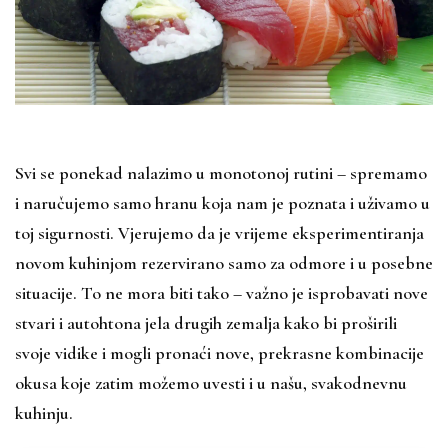
Svi se ponekad nalazimo u monotonoj rutini – spremamo
i naručujemo samo hranu koja nam je poznata i uživamo u
toj sigurnosti. Vjerujemo da je vrijeme eksperimentiranja
novom kuhinjom rezervirano samo za odmore i u posebne
situacije. To ne mora biti tako – važno je isprobavati nove
stvari i autohtona jela drugih zemalja kako bi proširili
svoje vidike i mogli pronaći nove, prekrasne kombinacije
okusa koje zatim možemo uvesti i u našu, svakodnevnu
kuhinju.