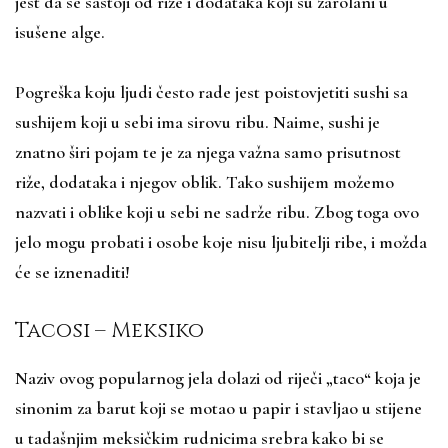
jest da se sastoji od riže i dodataka koji su zarolani u
isušene alge.
Pogreška koju ljudi često rade jest poistovjetiti sushi sa
sushijem koji u sebi ima sirovu ribu. Naime, sushi je
znatno širi pojam te je za njega važna samo prisutnost
riže, dodataka i njegov oblik. Tako sushijem možemo
nazvati i oblike koji u sebi ne sadrže ribu. Zbog toga ovo
jelo mogu probati i osobe koje nisu ljubitelji ribe, i možda
će se iznenaditi!
Tacosi – Meksiko
Naziv ovog popularnog jela dolazi od riječi „taco“ koja je
sinonim za barut koji se motao u papir i stavljao u stijene
u tadašnjim meksičkim rudnicima srebra kako bi se