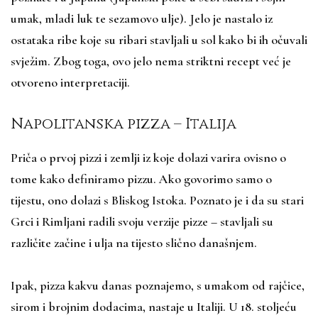
umak, mladi luk te sezamovo ulje). Jelo je nastalo iz
ostataka ribe koje su ribari stavljali u sol kako bi ih očuvali
svježim. Zbog toga, ovo jelo nema striktni recept već je
otvoreno interpretaciji.
Napolitanska pizza – Italija
Priča o prvoj pizzi i zemlji iz koje dolazi varira ovisno o
tome kako definiramo pizzu. Ako govorimo samo o
tijestu, ono dolazi s Bliskog Istoka. Poznato je i da su stari
Grci i Rimljani radili svoju verzije pizze – stavljali su
različite začine i ulja na tijesto slično današnjem.
Ipak, pizza kakvu danas poznajemo, s umakom od rajčice,
sirom i brojnim dodacima, nastaje u Italiji. U 18. stoljeću