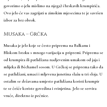
govorimo o jelu mislimo na njega) i hrskavih krumpirića.
Ovo jelo će vas zagrijati u zimskim mjesecima te je savršen
izbor za brz obrok.
Musaka – Grčka
Musaka je jelo koje se često priprema na Balkanu i
Bliskom Istoku s mnogo varijacija u pripremi. Priprema se
od krumpira ili patlidžana nadjevenim umakom od jaja i
mlijeka ili Béchamel sosom. U Grčkoj se priprema tako da
se patlidžani, umaci i mljevena junetina slažu u tri sloja. U
ostalim se državama umjesto patlidžana koristi krumpir
te se češće koriste govedina i svinjetina. Jelo se servira
vruće, direktno iz pećnice.