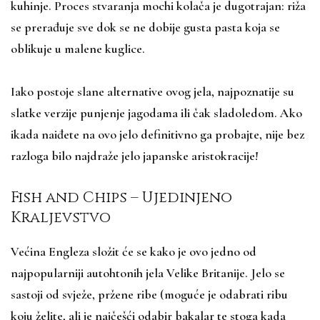
kuhinje. Proces stvaranja mochi kolača je dugotrajan: riža
se prerađuje sve dok se ne dobije gusta pasta koja se
oblikuje u malene kuglice.
Iako postoje slane alternative ovog jela, najpoznatije su
slatke verzije punjenje jagodama ili čak sladoledom. Ako
ikada naiđete na ovo jelo definitivno ga probajte, nije bez
razloga bilo najdraže jelo japanske aristokracije!
Fish and Chips – Ujedinjeno
Kraljevstvo
Većina Engleza složit će se kako je ovo jedno od
najpopularniji autohtonih jela Velike Britanije. Jelo se
sastoji od svježe, pržene ribe (moguće je odabrati ribu
koju želite, ali je najčešći odabir bakalar te stoga kada