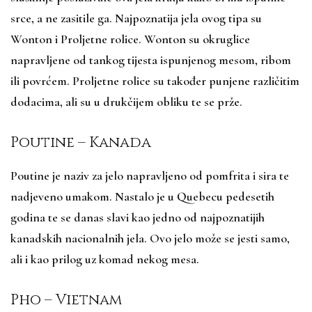
srce, a ne zasitile ga. Najpoznatija jela ovog tipa su
Wonton i Proljetne rolice. Wonton su okruglice
napravljene od tankog tijesta ispunjenog mesom, ribom
ili povrćem. Proljetne rolice su također punjene različitim
dodacima, ali su u drukčijem obliku te se prže.
Poutine – Kanada
Poutine je naziv za jelo napravljeno od pomfrita i sira te
nadjeveno umakom. Nastalo je u Quebecu pedesetih
godina te se danas slavi kao jedno od najpoznatijih
kanadskih nacionalnih jela. Ovo jelo može se jesti samo,
ali i kao prilog uz komad nekog mesa.
Pho – Vietnam