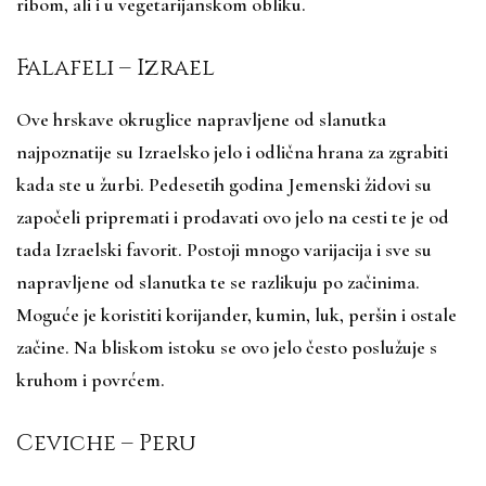
ribom, ali i u vegetarijanskom obliku.
Falafeli – Izrael
Ove hrskave okruglice napravljene od slanutka
najpoznatije su Izraelsko jelo i odlična hrana za zgrabiti
kada ste u žurbi. Pedesetih godina Jemenski židovi su
započeli pripremati i prodavati ovo jelo na cesti te je od
tada Izraelski favorit. Postoji mnogo varijacija i sve su
napravljene od slanutka te se razlikuju po začinima.
Moguće je koristiti korijander, kumin, luk, peršin i ostale
začine. Na bliskom istoku se ovo jelo često poslužuje s
kruhom i povrćem.
Ceviche – Peru