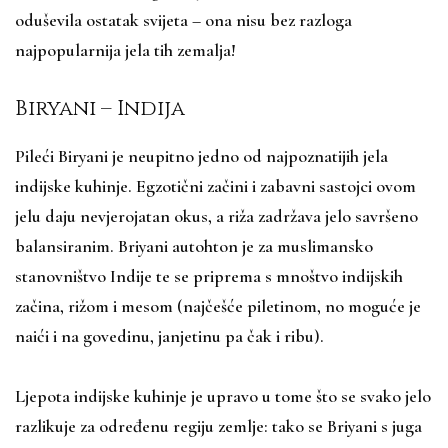
oduševila ostatak svijeta – ona nisu bez razloga
najpopularnija jela tih zemalja!
Biryani – Indija
Pileći Biryani je neupitno jedno od najpoznatijih jela
indijske kuhinje. Egzotični začini i zabavni sastojci ovom
jelu daju nevjerojatan okus, a riža zadržava jelo savršeno
balansiranim. Briyani autohton je za muslimansko
stanovništvo Indije te se priprema s mnoštvo indijskih
začina, rižom i mesom (najčešće piletinom, no moguće je
naići i na govedinu, janjetinu pa čak i ribu).
Ljepota indijske kuhinje je upravo u tome što se svako jelo
razlikuje za određenu regiju zemlje: tako se Briyani s juga