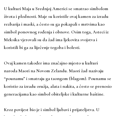
U kulturi Maja u Srednjoj Americi se smatrao simbolom
života i plodnosti. Maje su koristile ovaj kamen za izradu
rezbarija i maski, a često su ga pokapali s mrtvima kao
simbol ponovnog rođenja i obnove. Osim toga, Asteci iz
Meksika vjerovali su da žad ima ljekovita svojstva i
koristili bi ga za liječenje tegoba i bolesti.
Ovaj kamen također ima značajno mjesto u kulturi
naroda Maori na Novom Zelandu. Maori žad nazivaju
“pounamu” i smatraju ga taongom (blagom). Pounamu se
koristio za izradu oružja, alata i nakita, a često se prenosio
generacijama kao simbol obiteljske i kulturne baštine.
Kroz povijest bio je i simbol ljubavi i prijateljstva. U