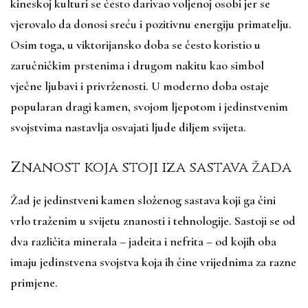
kineskoj kulturi se često darivao voljenoj osobi jer se
vjerovalo da donosi sreću i pozitivnu energiju primatelju.
Osim toga, u viktorijansko doba se često koristio u
zaručničkim prstenima i drugom nakitu kao simbol
vječne ljubavi i privrženosti. U moderno doba ostaje
popularan dragi kamen, svojom ljepotom i jedinstvenim
svojstvima nastavlja osvajati ljude diljem svijeta.
Znanost koja stoji iza sastava žada
Žad je jedinstveni kamen složenog sastava koji ga čini
vrlo traženim u svijetu znanosti i tehnologije. Sastoji se od
dva različita minerala – jadeita i nefrita – od kojih oba
imaju jedinstvena svojstva koja ih čine vrijednima za razne
primjene.