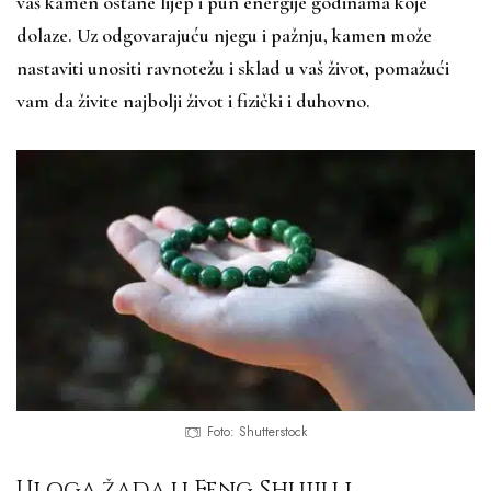
vaš kamen ostane lijep i pun energije godinama koje
dolaze. Uz odgovarajuću njegu i pažnju, kamen može
nastaviti unositi ravnotežu i sklad u vaš život, pomažući
vam da živite najbolji život i fizički i duhovno.
Foto: Shutterstock
Uloga žada u Feng Shuiju i