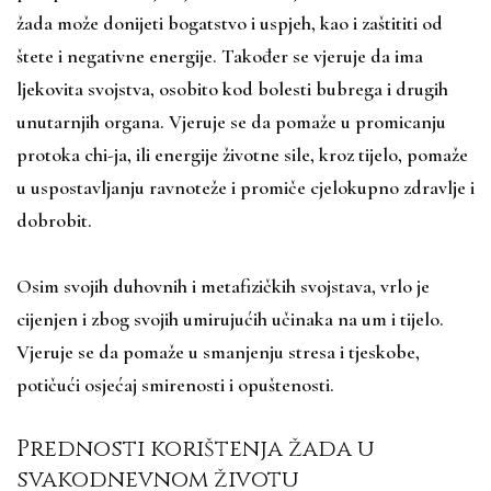
žada može donijeti bogatstvo i uspjeh, kao i zaštititi od
štete i negativne energije. Također se vjeruje da ima
ljekovita svojstva, osobito kod bolesti bubrega i drugih
unutarnjih organa. Vjeruje se da pomaže u promicanju
protoka chi-ja, ili energije životne sile, kroz tijelo, pomaže
u uspostavljanju ravnoteže i promiče cjelokupno zdravlje i
dobrobit.
Osim svojih duhovnih i metafizičkih svojstava, vrlo je
cijenjen i zbog svojih umirujućih učinaka na um i tijelo.
Vjeruje se da pomaže u smanjenju stresa i tjeskobe,
potičući osjećaj smirenosti i opuštenosti.
Prednosti korištenja žada u
svakodnevnom životu