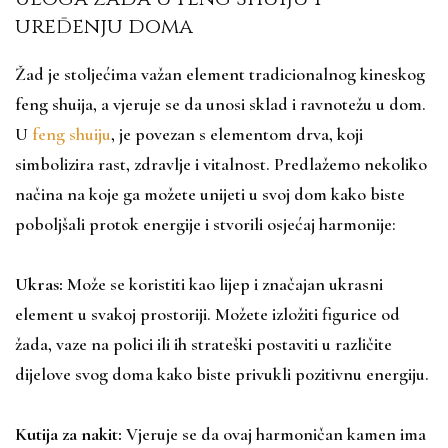
uređenju doma
Žad je stoljećima važan element tradicionalnog kineskog
feng shuija, a vjeruje se da unosi sklad i ravnotežu u dom.
U
feng shuiju
, je povezan s elementom drva, koji
simbolizira rast, zdravlje i vitalnost. Predlažemo nekoliko
načina na koje ga možete unijeti u svoj dom kako biste
poboljšali protok energije i stvorili osjećaj harmonije:
Ukras:
Može se koristiti kao lijep i značajan ukrasni
element u svakoj prostoriji. Možete izložiti figurice od
žada, vaze na polici ili ih strateški postaviti u različite
dijelove svog doma kako biste privukli pozitivnu energiju.
Kutija za nakit:
Vjeruje se da ovaj harmoničan kamen ima