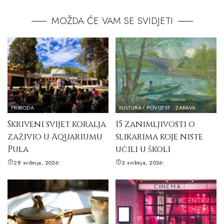
MOŽDA ĆE VAM SE SVIDJETI
PRIRODA
KULTURA I POVIJEST
ZABAVA
Skriveni svijet koralja
15 zanimljivosti o
zaživio u Aquariumu
slikarima koje niste
Pula
učili u školi
28 svibnja, 2026
2 svibnja, 2026