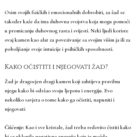
Osim svojih fizičkih i emocionalnih dobrobiti, za žad se
također kaže da ima duhovna svojstva koja mogu pomoći
u promicanju duhovnog rasta i svijesti. Neki ljudi koriste
ovaj kamen kao alat za povezivanje sa svojim višim ja ili za
poboljšanje svoje intuicije i psihičkih sposobnosti.
Kako očistiti i njegovati žad?
Žad je dragocjen dragi kamen koji zahtijeva pravilnu
njegu kako bi održao svoju ljepotu i energiju. Evo
nekoliko savjeta o tome kako ga očistiti, napuniti i
njegovati:
Čišćenje:
Kao i sve kristale, žad treba redovito čistiti kako
bi se uklonila negativna energija koju je možda