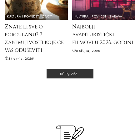
KULTURA I POVIJEST
ŽIVOT
KULTURA I POVIJEST
ZABAVA
Znate li sve o
Najbolji
porculanu? 7
avanturistički
zanimljivosti koje će
filmovi u 2026. godini
vas oduševiti
5 ožujka, 2026
3 travnja, 2026
UČITAJ VIŠE...