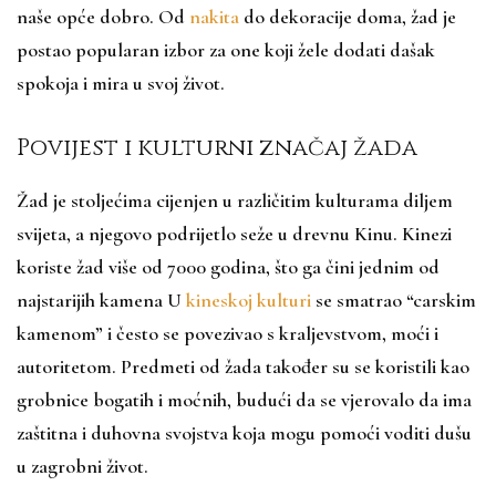
naše opće dobro. Od
nakita
do dekoracije doma, žad je
postao popularan izbor za one koji žele dodati dašak
spokoja i mira u svoj život.
Povijest i kulturni značaj žada
Žad je stoljećima cijenjen u različitim kulturama diljem
svijeta, a njegovo podrijetlo seže u drevnu Kinu. Kinezi
koriste žad više od 7000 godina, što ga čini jednim od
najstarijih kamena U
kineskoj kulturi
se smatrao “carskim
kamenom” i često se povezivao s kraljevstvom, moći i
autoritetom. Predmeti od žada također su se koristili kao
grobnice bogatih i moćnih, budući da se vjerovalo da ima
zaštitna i duhovna svojstva koja mogu pomoći voditi dušu
u zagrobni život.