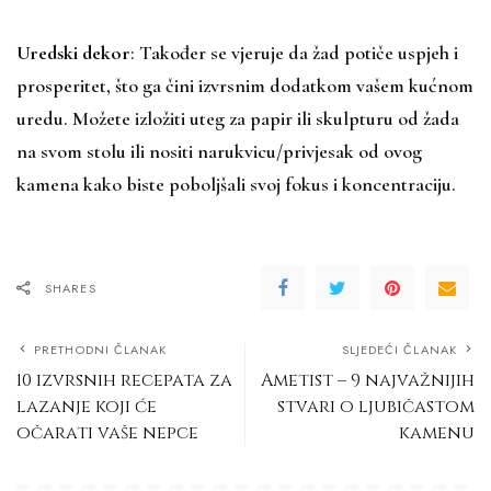
Uredski dekor
: Također se vjeruje da žad potiče uspjeh i
prosperitet, što ga čini izvrsnim dodatkom vašem kućnom
uredu. Možete izložiti uteg za papir ili skulpturu od žada
na svom stolu ili nositi narukvicu/privjesak od ovog
kamena kako biste poboljšali svoj fokus i koncentraciju.
SHARES
PRETHODNI ČLANAK
SLJEDEĆI ČLANAK
10 izvrsnih recepata za
Ametist – 9 najvažnijih
lazanje koji će
stvari o ljubičastom
očarati vaše nepce
kamenu