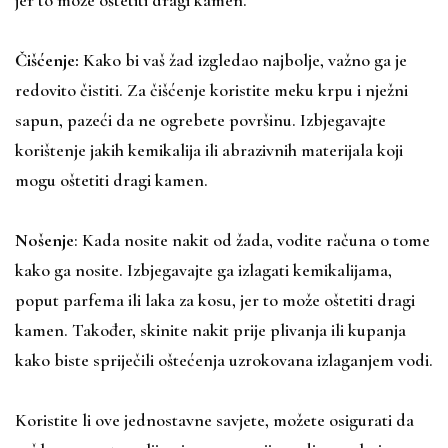
jer to može oštetiti dragi kamen.
Čišćenje:
Kako bi vaš žad izgledao najbolje, važno ga je
redovito čistiti. Za čišćenje koristite meku krpu i nježni
sapun, pazeći da ne ogrebete površinu. Izbjegavajte
korištenje jakih kemikalija ili abrazivnih materijala koji
mogu oštetiti dragi kamen.
Nošenje
: Kada nosite nakit od žada, vodite računa o tome
kako ga nosite. Izbjegavajte ga izlagati kemikalijama,
poput parfema ili laka za kosu, jer to može oštetiti dragi
kamen. Također, skinite nakit prije plivanja ili kupanja
kako biste spriječili oštećenja uzrokovana izlaganjem vodi.
Koristite li ove jednostavne savjete, možete osigurati da