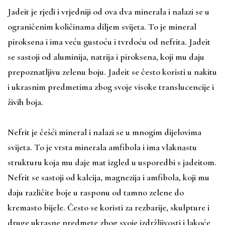
Jadeit je rjeđi i vrjedniji od ova dva minerala i nalazi se u
ograničenim količinama diljem svijeta. To je mineral
piroksena i ima veću gustoću i tvrdoću od nefrita. Jadeit
se sastoji od aluminija, natrija i piroksena, koji mu daju
prepoznatljivu zelenu boju. Jadeit se često koristi u nakitu
i ukrasnim predmetima zbog svoje visoke translucencije i
živih boja.
Nefrit je češći mineral i nalazi se u mnogim dijelovima
svijeta. To je vrsta minerala amfibola i ima vlaknastu
strukturu koja mu daje mat izgled u usporedbi s jadeitom.
Nefrit se sastoji od kalcija, magnezija i amfibola, koji mu
daju različite boje u rasponu od tamno zelene do
kremasto bijele. Često se koristi za rezbarije, skulpture i
druge ukrasne predmete zbog svoje izdržljivosti i lakoće