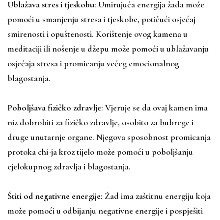
Ublažava stres i tjeskobu
: Umirujuća energija žada može
pomoći u smanjenju stresa i tjeskobe, potičući osjećaj
smirenosti i opuštenosti. Korištenje ovog kamena u
meditaciji ili nošenje u džepu može pomoći u ublažavanju
osjećaja stresa i promicanju većeg emocionalnog
blagostanja.
Poboljšava fizičko zdravlje
: Vjeruje se da ovaj kamen ima
niz dobrobiti za fizičko zdravlje, osobito za bubrege i
druge unutarnje organe. Njegova sposobnost promicanja
protoka chi-ja kroz tijelo može pomoći u poboljšanju
cjelokupnog zdravlja i blagostanja.
Štiti od negativne energije
: Žad ima zaštitnu energiju koja
može pomoći u odbijanju negativne energije i pospješiti