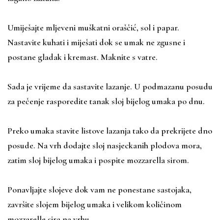
Umiješajte mljeveni muškatni oraščić, sol i papar.
Nastavite kuhati i miješati dok se umak ne zgusne i
postane gladak i kremast. Maknite s vatre.
Sada je vrijeme da sastavite lazanje. U podmazanu posudu
za pečenje rasporedite tanak sloj bijelog umaka po dnu.
Preko umaka stavite listove lazanja tako da prekrijete dno
posude. Na vrh dodajte sloj nasjeckanih plodova mora,
zatim sloj bijelog umaka i pospite mozzarella sirom.
Ponavljajte slojeve dok vam ne ponestane sastojaka,
završite slojem bijelog umaka i velikom količinom
mozzarelle sira na vrhu.