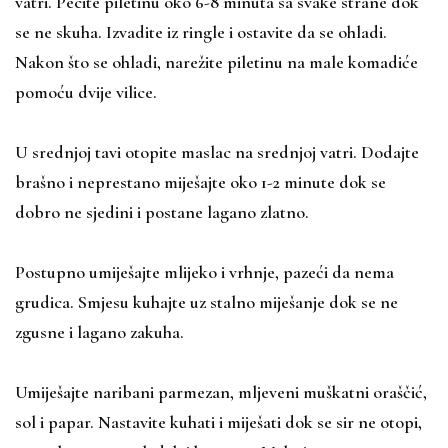
vatri. Pecite piletinu oko 6-8 minuta sa svake strane dok
se ne skuha. Izvadite iz ringle i ostavite da se ohladi.
Nakon što se ohladi, narežite piletinu na male komadiće
pomoću dvije vilice.
U srednjoj tavi otopite maslac na srednjoj vatri. Dodajte
brašno i neprestano miješajte oko 1-2 minute dok se
dobro ne sjedini i postane lagano zlatno.
Postupno umiješajte mlijeko i vrhnje, pazeći da nema
grudica. Smjesu kuhajte uz stalno miješanje dok se ne
zgusne i lagano zakuha.
Umiješajte naribani parmezan, mljeveni muškatni oraščić,
sol i papar. Nastavite kuhati i miješati dok se sir ne otopi,