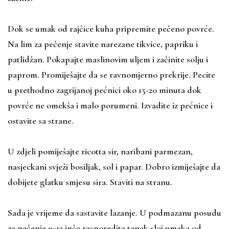
Dok se umak od rajčice kuha pripremite pečeno povrće.
Na lim za pečenje stavite narezane tikvice, papriku i
patlidžan. Pokapajte maslinovim uljem i začinite solju i
paprom. Promiješajte da se ravnomjerno prekrije. Pecite
u prethodno zagrijanoj pećnici oko 15-20 minuta dok
povrće ne omekša i malo porumeni. Izvadite iz pećnice i
ostavite sa strane.
U zdjeli pomiješajte ricotta sir, naribani parmezan,
nasjeckani svježi bosiljak, sol i papar. Dobro izmiješajte da
dobijete glatku smjesu sira. Staviti na stranu.
Sada je vrijeme da sastavite lazanje. U podmazanu posudu
za pečenje 9×13 inča rasporedite tanak sloj umaka od