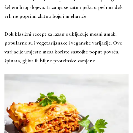
željeni broj slojeva. Lazanje se zatim peku u pećnici dok
vrh ne poprimi zlatnu boju i mjehuriće.
Dok klasični recept za lazanje uključuje mesni umak,
popularne su i vegetarijanske i veganske varijacije. Ove
varijacije umjesto mesa koriste sastojke poput povrća,
špinata, gljiva ili biljne proteinske zamjene.