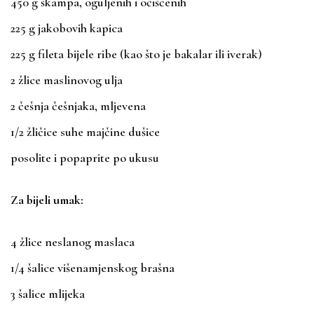
450 g škampa, oguljenih i očišćenih
225 g jakobovih kapica
225 g fileta bijele ribe (kao što je bakalar ili iverak)
2 žlice maslinovog ulja
2 češnja češnjaka, mljevena
1/2 žličice suhe majčine dušice
posolite i popaprite po ukusu
Za bijeli umak:
4 žlice neslanog maslaca
1/4 šalice višenamjenskog brašna
3 šalice mlijeka