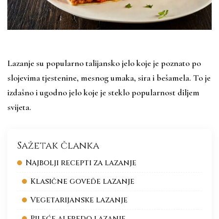
Lazanje su popularno talijansko jelo koje je poznato po
slojevima tjestenine, mesnog umaka, sira i bešamela. To je
izdašno i ugodno jelo koje je steklo popularnost diljem
svijeta.
Sažetak članka
Najbolji recepti za lazanje
Klasične goveđe lazanje
Vegetarijanske lazanje
Pileće alfredo lazanje