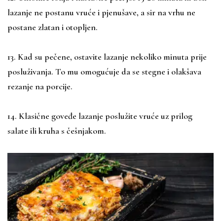
lazanje ne postanu vruće i pjenušave, a sir na vrhu ne
postane zlatan i otopljen.
13. Kad su pečene, ostavite lazanje nekoliko minuta prije
posluživanja. To mu omogućuje da se stegne i olakšava
rezanje na porcije.
14. Klasične goveđe lazanje poslužite vruće uz prilog
salate ili kruha s češnjakom.