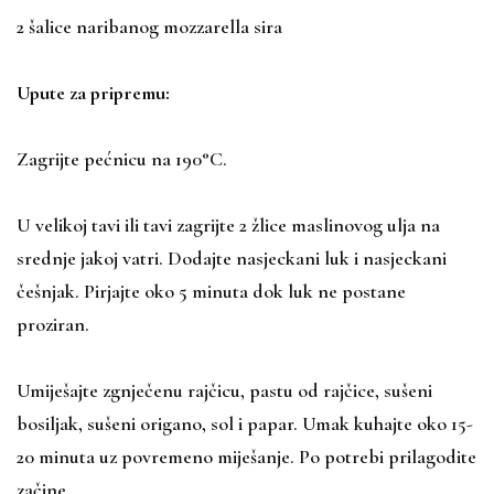
2 šalice naribanog mozzarella sira
Upute za pripremu:
Zagrijte pećnicu na 190°C.
U velikoj tavi ili tavi zagrijte 2 žlice maslinovog ulja na
srednje jakoj vatri. Dodajte nasjeckani luk i nasjeckani
češnjak. Pirjajte oko 5 minuta dok luk ne postane
proziran.
Umiješajte zgnječenu rajčicu, pastu od rajčice, sušeni
bosiljak, sušeni origano, sol i papar. Umak kuhajte oko 15-
20 minuta uz povremeno miješanje. Po potrebi prilagodite
začine.