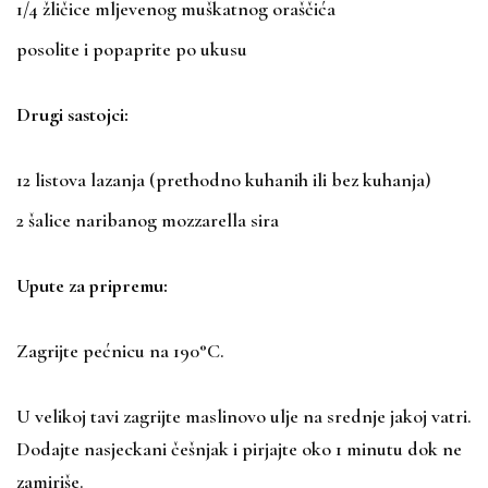
1/4 žličice mljevenog muškatnog oraščića
posolite i popaprite po ukusu
Drugi sastojci:
12 listova lazanja (prethodno kuhanih ili bez kuhanja)
2 šalice naribanog mozzarella sira
Upute za pripremu:
Zagrijte pećnicu na 190°C.
U velikoj tavi zagrijte maslinovo ulje na srednje jakoj vatri.
Dodajte nasjeckani češnjak i pirjajte oko 1 minutu dok ne
zamiriše.