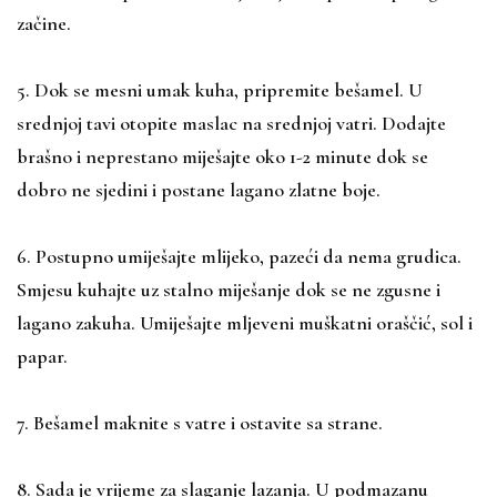
začine.
5. Dok se mesni umak kuha, pripremite bešamel. U
srednjoj tavi otopite maslac na srednjoj vatri. Dodajte
brašno i neprestano miješajte oko 1-2 minute dok se
dobro ne sjedini i postane lagano zlatne boje.
6. Postupno umiješajte mlijeko, pazeći da nema grudica.
Smjesu kuhajte uz stalno miješanje dok se ne zgusne i
lagano zakuha. Umiješajte mljeveni muškatni oraščić, sol i
papar.
7. Bešamel maknite s vatre i ostavite sa strane.
8. Sada je vrijeme za slaganje lazanja. U podmazanu