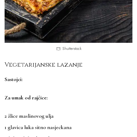
Shutterstock
Vegetarijanske lazanje
Sastojci:
Za umak od rajčice:
2 žlice maslinovog ulja
1 glavica luka sitno nasjeckana