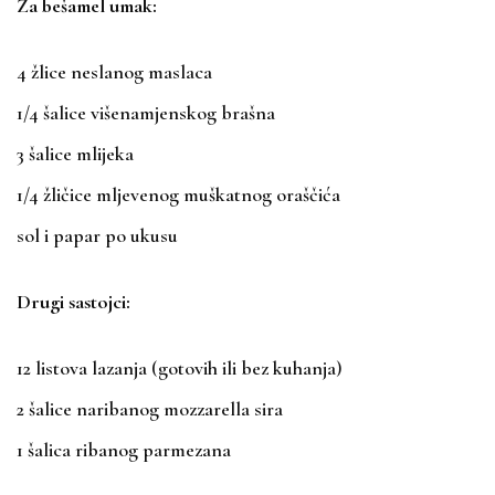
Za bešamel umak:
4 žlice neslanog maslaca
1/4 šalice višenamjenskog brašna
3 šalice mlijeka
1/4 žličice mljevenog muškatnog oraščića
sol i papar po ukusu
Drugi sastojci:
12 listova lazanja (gotovih ili bez kuhanja)
2 šalice naribanog mozzarella sira
1 šalica ribanog parmezana