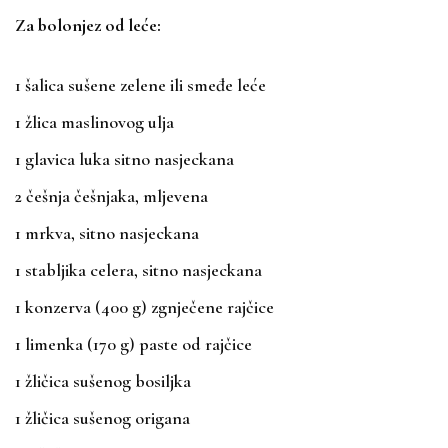
Za bolonjez od leće:
1 šalica sušene zelene ili smeđe leće
1 žlica maslinovog ulja
1 glavica luka sitno nasjeckana
2 češnja češnjaka, mljevena
1 mrkva, sitno nasjeckana
1 stabljika celera, sitno nasjeckana
1 konzerva (400 g) zgnječene rajčice
1 limenka (170 g) paste od rajčice
1 žličica sušenog bosiljka
1 žličica sušenog origana