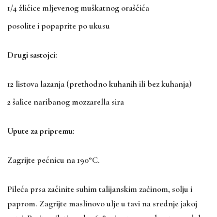
1/4 žličice mljevenog muškatnog oraščića
posolite i popaprite po ukusu
Drugi sastojci:
12 listova lazanja (prethodno kuhanih ili bez kuhanja)
2 šalice naribanog mozzarella sira
Upute za pripremu:
Zagrijte pećnicu na 190°C.
Pileća prsa začinite suhim talijanskim začinom, solju i
paprom. Zagrijte maslinovo ulje u tavi na srednje jakoj