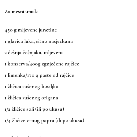
Za mesni umak:
450 g mljevene junetine
1 glavica luka, sitno nasjeckana
2 češnja češnjaka, mljevena
1 konzerva/400g zgnječene rajčice
1 limenka/170 g paste od rajčice
1 žličica sušenog bosiljka
1 žličica sušenog origana
1/2 žličice soli (ili po ukusu)
1/4 žličice crnog papra (ili po ukusu)