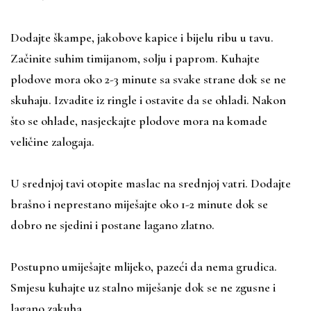
Dodajte škampe, jakobove kapice i bijelu ribu u tavu.
Začinite suhim timijanom, solju i paprom. Kuhajte
plodove mora oko 2-3 minute sa svake strane dok se ne
skuhaju. Izvadite iz ringle i ostavite da se ohladi. Nakon
što se ohlade, nasjeckajte plodove mora na komade
veličine zalogaja.
U srednjoj tavi otopite maslac na srednjoj vatri. Dodajte
brašno i neprestano miješajte oko 1-2 minute dok se
dobro ne sjedini i postane lagano zlatno.
Postupno umiješajte mlijeko, pazeći da nema grudica.
Smjesu kuhajte uz stalno miješanje dok se ne zgusne i
lagano zakuha.