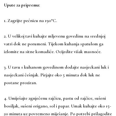
Upute za pripremu:
1. Zagrijte pećnicu na 190°C.
2. U velikoj tavi kuhajte mljevenu govedinu na srednjoj
vatri dok ne porumeni. Tijekom kuhanja spatulom ga
izlomite na sitne komadiće. Ocijedite višak masnoće.
3. U tavu s kuhanom govedinom dodajte nasjeckani luk i
nasjeckani češnjak. Pirjajte oko 5 minuta dok luk ne
postane proziran.
4. Umiješajte zgnječenu rajčicu, pastu od rajčice, sušeni
bosiljak, sušeni origano, sol i papar. Umak kuhajte oko 15-
20 minuta uz povremeno miješanje. Po potrebi prilagodite