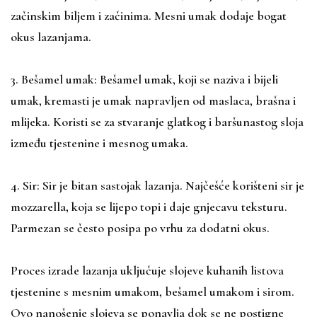
začinskim biljem i začinima. Mesni umak dodaje bogat
okus lazanjama.
3. Bešamel umak: Bešamel umak, koji se naziva i bijeli
umak, kremasti je umak napravljen od maslaca, brašna i
mlijeka. Koristi se za stvaranje glatkog i baršunastog sloja
između tjestenine i mesnog umaka.
4. Sir: Sir je bitan sastojak lazanja. Najčešće korišteni sir je
mozzarella, koja se lijepo topi i daje gnjecavu teksturu.
Parmezan se često posipa po vrhu za dodatni okus.
Proces izrade lazanja uključuje slojeve kuhanih listova
tjestenine s mesnim umakom, bešamel umakom i sirom.
Ovo nanošenje slojeva se ponavlja dok se ne postigne