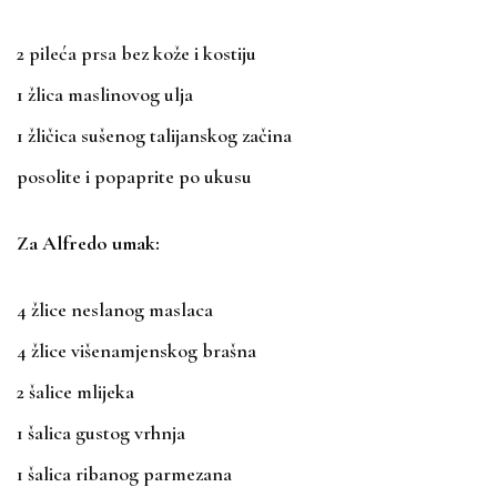
2 pileća prsa bez kože i kostiju
1 žlica maslinovog ulja
1 žličica sušenog talijanskog začina
posolite i popaprite po ukusu
Za Alfredo umak:
4 žlice neslanog maslaca
4 žlice višenamjenskog brašna
2 šalice mlijeka
1 šalica gustog vrhnja
1 šalica ribanog parmezana