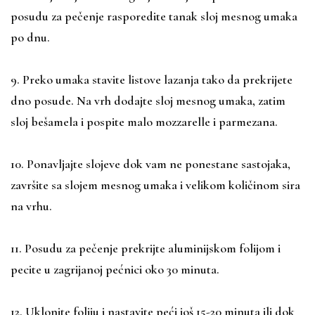
posudu za pečenje rasporedite tanak sloj mesnog umaka
po dnu.
9. Preko umaka stavite listove lazanja tako da prekrijete
dno posude. Na vrh dodajte sloj mesnog umaka, zatim
sloj bešamela i pospite malo mozzarelle i parmezana.
10. Ponavljajte slojeve dok vam ne ponestane sastojaka,
završite sa slojem mesnog umaka i velikom količinom sira
na vrhu.
11. Posudu za pečenje prekrijte aluminijskom folijom i
pecite u zagrijanoj pećnici oko 30 minuta.
12. Uklonite foliju i nastavite peći još 15-20 minuta ili dok