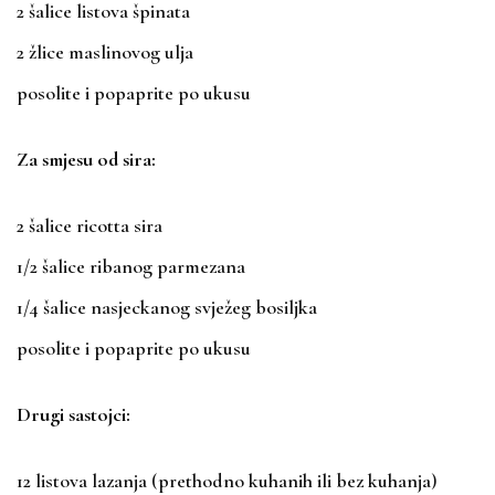
2 šalice listova špinata
2 žlice maslinovog ulja
posolite i popaprite po ukusu
Za smjesu od sira:
2 šalice ricotta sira
1/2 šalice ribanog parmezana
1/4 šalice nasjeckanog svježeg bosiljka
posolite i popaprite po ukusu
Drugi sastojci:
12 listova lazanja (prethodno kuhanih ili bez kuhanja)