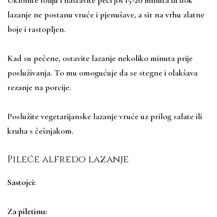
Uklonite foliju i nastavite peći još 15-20 minuta ili dok
lazanje ne postanu vruće i pjenušave, a sir na vrhu zlatne
boje i rastopljen.
Kad su pečene, ostavite lazanje nekoliko minuta prije
posluživanja. To mu omogućuje da se stegne i olakšava
rezanje na porcije.
Poslužite vegetarijanske lazanje vruće uz prilog salate ili
kruha s češnjakom.
Pileće alfredo lazanje
Sastojci:
Za piletinu: