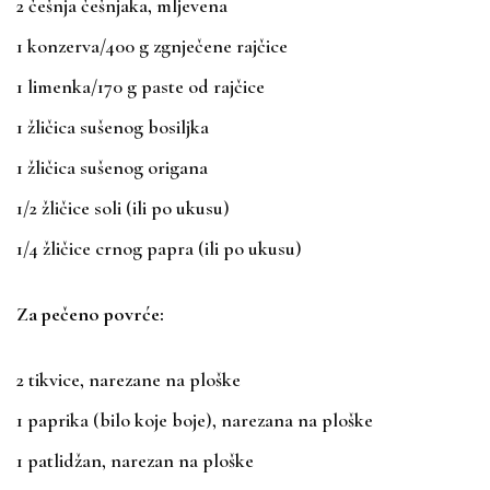
2 češnja češnjaka, mljevena
1 konzerva/400 g zgnječene rajčice
1 limenka/170 g paste od rajčice
1 žličica sušenog bosiljka
1 žličica sušenog origana
1/2 žličice soli (ili po ukusu)
1/4 žličice crnog papra (ili po ukusu)
Za pečeno povrće:
2 tikvice, narezane na ploške
1 paprika (bilo koje boje), narezana na ploške
1 patlidžan, narezan na ploške