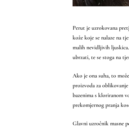
Perut je uzrokovana pretj
kože koje se nalaze na tj
malih nevidljivih ljuskic
ubrzati, te se stoga na t
Ako je ona suha, to može
proizvoda za oblikovanje 
bazenima s kloriranom vo
prekomjernog pranja kos
Glavni uzročnik masne pe