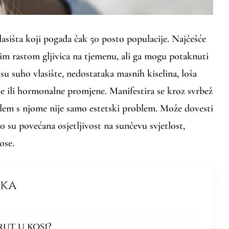
lasišta koji pogađa čak 50 posto populacije. Najčešće
m rastom gljivica na tjemenu, ali ga mogu potaknuti
 su suho vlasište, nedostataka masnih kiselina, loša
cije ili hormonalne promjene. Manifestira se kroz svrbež
roblem s njome nije samo estetski problem. Može dovesti
to su povećana osjetljivost na sunčevu svjetlost,
ose.
nka
rut u kosi?