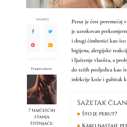
SHARES
Perut je čest poremećaj v
je uzrokovan prekomjerni
i drugi čimbenici kao što
higijena, alergijske reak
i ljuštenje vlasišta, a p
Preporučeno
do težih posljedica kao š
infekcije kože i gubitak k
Sažetak čla
7 najčešćih
Što je perut?
stanja
štitnjače:
Kako nastaje pe