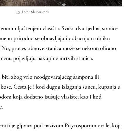
Foto: Shutterstock
eranim ljuštenjem vlasišta. Svaka dva tjedna, stanice
emenu prirodno se obnavljaju i odbacuju u obliku
a. No, proces obnove stanica može se nekontrolirano
jemenu pojavljuju nakupine mrtvih stanica.
 biti zbog vrlo neodgovarajućeg šampona ili
kose. Česta je i kod dugog izlaganja suncu, kupanja u
dom koja dodatno isušuje vlasište, kao i kod
e.
ruti je gljivica pod nazivom Pityrosporum ovale, koja