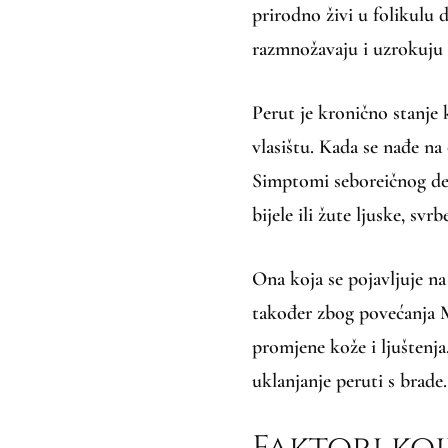
prirodno živi u folikulu d
razmnožavaju i uzrokuju 
Perut je kronično stanje 
vlasištu. Kada se nađe na
Simptomi seboreičnog de
bijele ili žute ljuske, svrbe
Ona koja se pojavljuje na
također zbog povećanja Ma
promjene kože i ljuštenja
uklanjanje peruti s brade.