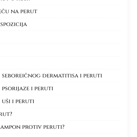
ječu na perut
spozicija
 seboreičnog dermatitisa i peruti
psorijaze i peruti
uši i peruti
erut?
ampon protiv peruti?