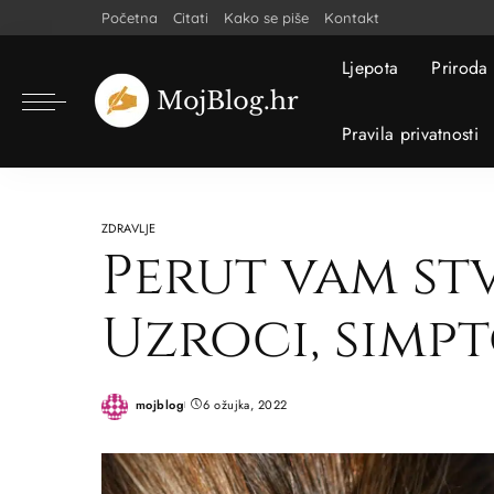
Početna
Citati
Kako se piše
Kontakt
Ljepota
Priroda
Pravila privatnosti
ZDRAVLJE
Perut vam st
Uzroci, simp
mojblog
6 ožujka, 2022
Posted
by