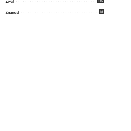
Život
160
Znanost
15