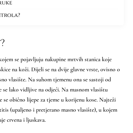
ruke
ntrola?
?
u kojem se pojavljuju nakupine mrtvih stanica koje
uskice na koži. Dijeli se na dvije glavne vrste, ovisno o
sno vlasište. Na suhom tjemenu ona se sastoji od
je se lako vidljive na odjeći. Na masnom vlasištu
 te se obično lijepe za tjeme u korijenu kose. Najteži
titis (upaljeno i pretjerano masno vlasište), u kojem
je crvena i ljuskava.