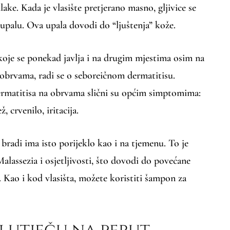
lake. Kada je vlasište pretjerano masno, gljivice se
upalu. Ova upala dovodi do “ljuštenja” kože.
koje se ponekad javlja i na drugim mjestima osim na
 obrvama, radi se o seboreičnom dermatitisu.
rmatitisa na obrvama slični su općim simptomima:
ž, crvenilo, iritacija.
 bradi ima isto porijeklo kao i na tjemenu. To je
lassezia i osjetljivosti, što dovodi do povećane
. Kao i kod vlasišta, možete koristiti šampon za