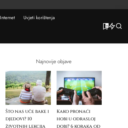
Internet
Uvjeti korištenja
0
Najnovije objave
Što nas uče bake i
Kako pronaći
djedovi? 10
hobi u odrasloj
životnih lekcija
dobi? 6 koraka od