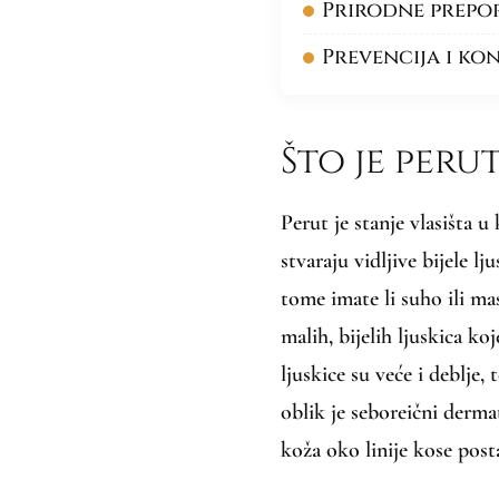
Prirodne prepo
Prevencija i ko
Što je perut
Perut je stanje vlasišta 
stvaraju vidljive bijele lj
tome imate li suho ili ma
malih, bijelih ljuskica ko
ljuskice su veće i deblje,
oblik je seboreični derma
koža oko linije kose posta