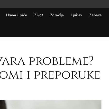
Hrana i piće
Život
Zdravlje
Ljubav
Zabava
vara probleme?
tomi i preporuke