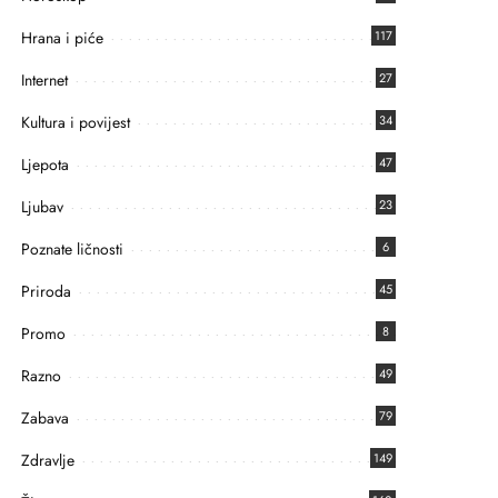
Hrana i piće
117
Internet
27
Kultura i povijest
34
Ljepota
47
Ljubav
23
Poznate ličnosti
6
Priroda
45
Promo
8
Razno
49
Zabava
79
Zdravlje
149