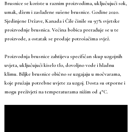
Brusnice se koriste u raznim proizvodima, uključujući sok,
umak, džem i zaslađene sušene brusnice. Godine 2020.
Sjedinjene Države, Kanada i Čile činile su 97% svjetske
proizvodnje brusnica. Većina bobica prerađuje se u te
proizvode, a ostatak se prodaje potrošačima svjež.
Proizvodnja brusnice zahtijeva specifičan skup uzgojnih
uvjeta, uključujući kiselo tlo, dovoljno vode i hladnu
klimu. Biljke brusnice obično se uzgajaju u močvarama,
koje pružaju potrebne uvjete za uzgoj. Dosta su otporne i
mogu preživjeti na temperaturama nižim od 4°C.