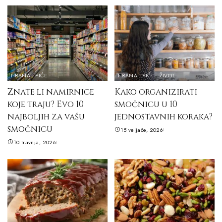
HRANA I PIĆE
HRANA I PIĆE
ŽIVOT
Znate li namirnice
Kako organizirati
koje traju? Evo 10
smočnicu u 10
najboljih za vašu
jednostavnih koraka?
smočnicu
15 veljače, 2026
10 travnja, 2026