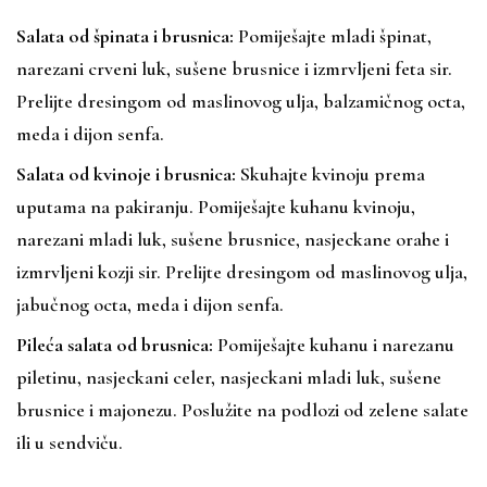
Salata od špinata i brusnica:
Pomiješajte mladi špinat,
narezani crveni luk, sušene brusnice i izmrvljeni feta sir.
Prelijte dresingom od maslinovog ulja, balzamičnog octa,
meda i dijon senfa.
Salata od kvinoje i brusnica:
Skuhajte kvinoju prema
uputama na pakiranju. Pomiješajte kuhanu kvinoju,
narezani mladi luk, sušene brusnice, nasjeckane orahe i
izmrvljeni kozji sir. Prelijte dresingom od maslinovog ulja,
jabučnog octa, meda i dijon senfa.
Pileća salata od brusnica:
Pomiješajte kuhanu i narezanu
piletinu, nasjeckani celer, nasjeckani mladi luk, sušene
brusnice i majonezu. Poslužite na podlozi od zelene salate
ili u sendviču.