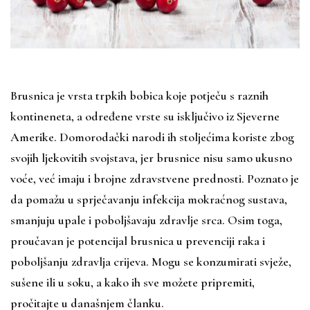
Brusnica je vrsta trpkih bobica koje potječu s raznih
kontineneta, a određene vrste su isključivo iz Sjeverne
Amerike. Domorodački narodi ih stoljećima koriste zbog
svojih ljekovitih svojstava, jer brusnice nisu samo ukusno
voće, već imaju i brojne zdravstvene prednosti. Poznato je
da pomažu u sprječavanju infekcija mokraćnog sustava,
smanjuju upale i poboljšavaju zdravlje srca. Osim toga,
proučavan je potencijal brusnica u prevenciji raka i
poboljšanju zdravlja crijeva. Mogu se konzumirati svježe,
sušene ili u soku, a kako ih sve možete pripremiti,
pročitajte u današnjem članku.