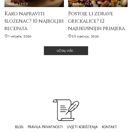
HRANA I PIĆE
HRANA I PIĆE
Kako napraviti
Postoje li zdrave
složenac? 10 najboljih
grickalice? 12
recepata
najukusnijih primjera
1 veljače, 2026
25 siječnja, 2026
UČITAJ VIŠE...
BLOG
PRAVILA PRIVATNOSTI
UVJETI KORIŠTENJA
KONTAKT