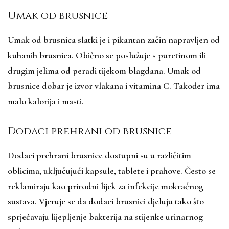
Umak od brusnice
Umak od brusnica slatki je i pikantan začin napravljen od
kuhanih brusnica. Obično se poslužuje s puretinom ili
drugim jelima od peradi tijekom blagdana. Umak od
brusnice dobar je izvor vlakana i vitamina C. Također ima
malo kalorija i masti.
Dodaci prehrani od brusnice
Dodaci prehrani brusnice dostupni su u različitim
oblicima, uključujući kapsule, tablete i prahove. Često se
reklamiraju kao prirodni lijek za infekcije mokraćnog
sustava. Vjeruje se da dodaci brusnici djeluju tako što
sprječavaju lijepljenje bakterija na stijenke urinarnog