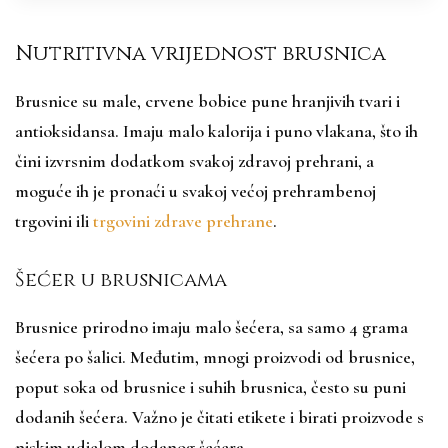
Nutritivna vrijednost brusnica
Brusnice su male, crvene bobice pune hranjivih tvari i
antioksidansa. Imaju malo kalorija i puno vlakana, što ih
čini izvrsnim dodatkom svakoj zdravoj prehrani, a
moguće ih je pronaći u svakoj većoj prehrambenoj
trgovini ili
trgovini zdrave prehrane
.
Šećer u brusnicama
Brusnice prirodno imaju malo šećera, sa samo 4 grama
šećera po šalici. Međutim, mnogi proizvodi od brusnice,
poput soka od brusnice i suhih brusnica, često su puni
dodanih šećera. Važno je čitati etikete i birati proizvode s
niskim udjelom dodanog šećera.