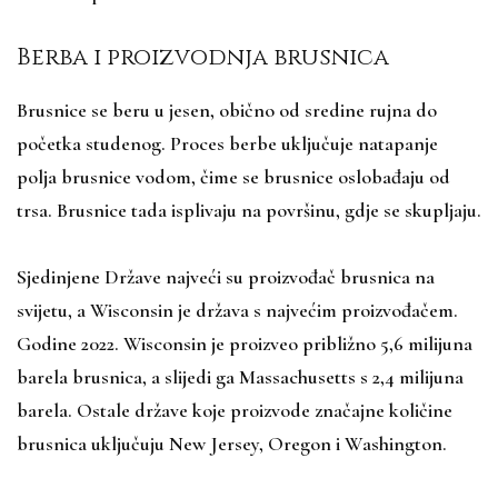
Berba i proizvodnja brusnica
Brusnice se beru u jesen, obično od sredine rujna do
početka studenog. Proces berbe uključuje natapanje
polja brusnice vodom, čime se brusnice oslobađaju od
trsa. Brusnice tada isplivaju na površinu, gdje se skupljaju.
Sjedinjene Države najveći su proizvođač brusnica na
svijetu, a Wisconsin je država s najvećim proizvođačem.
Godine 2022. Wisconsin je proizveo približno 5,6 milijuna
barela brusnica, a slijedi ga Massachusetts s 2,4 milijuna
barela. Ostale države koje proizvode značajne količine
brusnica uključuju New Jersey, Oregon i Washington.