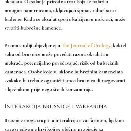
oksalata. Oksalat je prirodna tvar koja se nalazi u
mnogim namirnicama, uključujući špinat, rabarbaru i
bademe. Kada se oksalat spoji s kalcijem u mokraći, može
stvoriti bubrežne kamence.
Prema studiji objavljenoj u
The Journal of Urology
, koktel
soka od brusnice može povećati razinu oksalata u
mokraći, potencijalno povećavajući rizik od bubrežnih
kamenaca. Osobe koje su sklone bubrežnim kamencima
svakako bi trebale ograničiti unos brusnica ili razgovarati
s liječnikom prije nego što ih konzumiraju.
Interakcija brusnice i varfarina
Brusnice mogu stupiti u interakciju s varfarinom, lijekom
za razrjeđivanje krvi koji se obično propisuje za