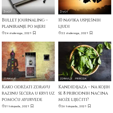
ŽIVOT
ŽIVOT
Bullet journaling –
10 navika uspješnih
planiranje po mjeri
ljudi
24 studenoga, 2021
22 studenoga, 2021
ZDRAVLJE
ZDRAVLJE
PRIRODA
Kako održati zdravu
Kandidijaza – na kojih
razinu šećera u krvi uz
se 8 prirodnih načina
pomoću ayurvede
može liječiti?
31 listopada, 2021
26 listopada, 2021