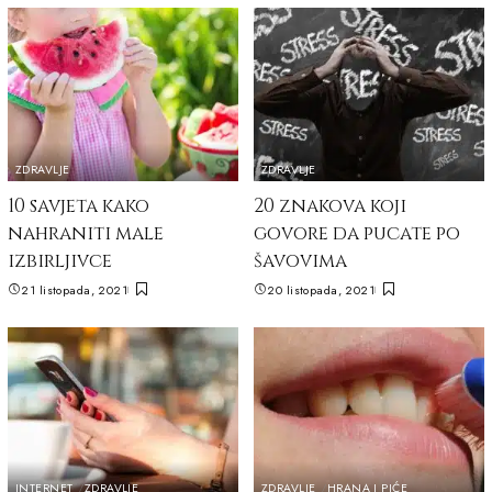
ZDRAVLJE
ZDRAVLJE
10 savjeta kako
20 znakova koji
nahraniti male
govore da pucate po
izbirljivce
šavovima
21 listopada, 2021
20 listopada, 2021
INTERNET
ZDRAVLJE
ZDRAVLJE
HRANA I PIĆE