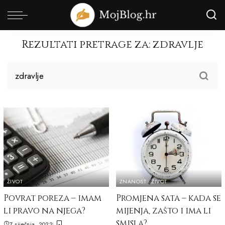
Rezultati pretrage za:
zdravlje
ŽIVOT
ZNANOST
ŽIVOT
Povrat poreza – imam
Promjena sata – kada se
li pravo na njega?
mijenja, zašto i ima li
smisla?
7 siječnja, 2022