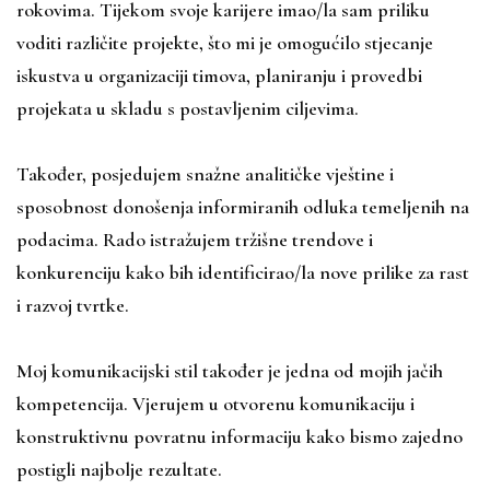
rokovima. Tijekom svoje karijere imao/la sam priliku
voditi različite projekte, što mi je omogućilo stjecanje
iskustva u organizaciji timova, planiranju i provedbi
projekata u skladu s postavljenim ciljevima.
Također, posjedujem snažne analitičke vještine i
sposobnost donošenja informiranih odluka temeljenih na
podacima. Rado istražujem tržišne trendove i
konkurenciju kako bih identificirao/la nove prilike za rast
i razvoj tvrtke.
Moj komunikacijski stil također je jedna od mojih jačih
kompetencija. Vjerujem u otvorenu komunikaciju i
konstruktivnu povratnu informaciju kako bismo zajedno
postigli najbolje rezultate.