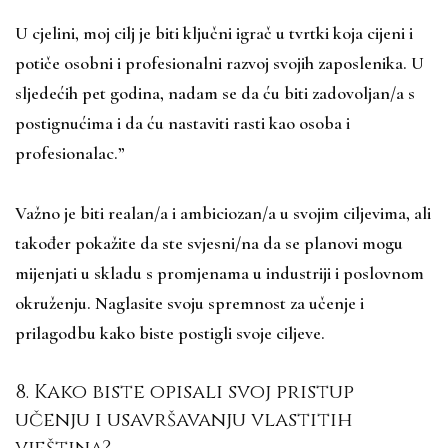
U cjelini, moj cilj je biti ključni igrač u tvrtki koja cijeni i
potiče osobni i profesionalni razvoj svojih zaposlenika. U
sljedećih pet godina, nadam se da ću biti zadovoljan/a s
postignućima i da ću nastaviti rasti kao osoba i
profesionalac.”
Važno je biti realan/a i ambiciozan/a u svojim ciljevima, ali
također pokažite da ste svjesni/na da se planovi mogu
mijenjati u skladu s promjenama u industriji i poslovnom
okruženju. Naglasite svoju spremnost za učenje i
prilagodbu kako biste postigli svoje ciljeve.
8. Kako biste opisali svoj pristup
učenju i usavršavanju vlastitih
vještina?