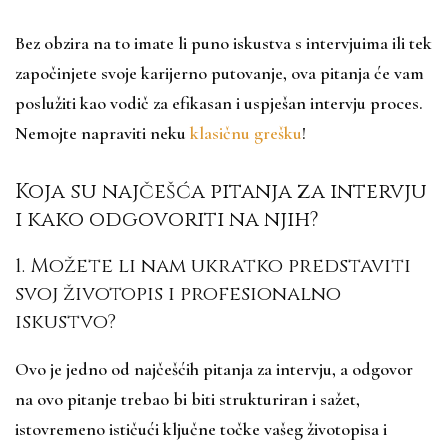
Bez obzira na to imate li puno iskustva s intervjuima ili tek
započinjete svoje karijerno putovanje, ova pitanja će vam
poslužiti kao vodič za efikasan i uspješan intervju proces.
Nemojte napraviti neku
klasičnu grešku
!
Koja su najčešća pitanja za intervju
i kako odgovoriti na njih?
1. Možete li nam ukratko predstaviti
svoj životopis i profesionalno
iskustvo?
Ovo je jedno od najčešćih pitanja za intervju, a odgovor
na ovo pitanje trebao bi biti strukturiran i sažet,
istovremeno ističući ključne točke vašeg životopisa i