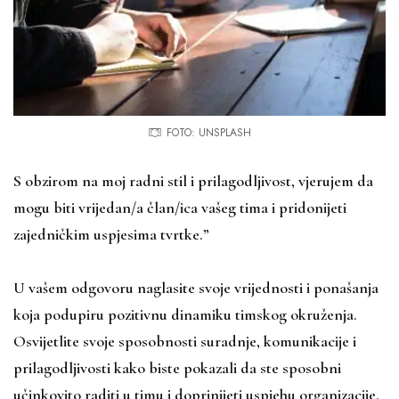
FOTO: UNSPLASH
S obzirom na moj radni stil i prilagodljivost, vjerujem da
mogu biti vrijedan/a član/ica vašeg tima i pridonijeti
zajedničkim uspjesima tvrtke.”
U vašem odgovoru naglasite svoje vrijednosti i ponašanja
koja podupiru pozitivnu dinamiku timskog okruženja.
Osvijetlite svoje sposobnosti suradnje, komunikacije i
prilagodljivosti kako biste pokazali da ste sposobni
učinkovito raditi u timu i doprinijeti uspjehu organizacije.