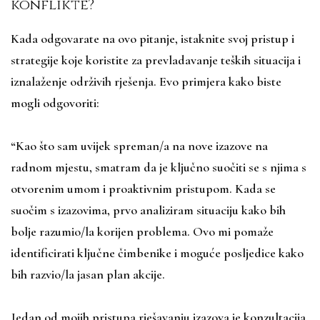
konflikte?
Kada odgovarate na ovo pitanje, istaknite svoj pristup i
strategije koje koristite za prevladavanje teških situacija i
iznalaženje održivih rješenja. Evo primjera kako biste
mogli odgovoriti:
“Kao što sam uvijek spreman/a na nove izazove na
radnom mjestu, smatram da je ključno suočiti se s njima s
otvorenim umom i proaktivnim pristupom. Kada se
suočim s izazovima, prvo analiziram situaciju kako bih
bolje razumio/la korijen problema. Ovo mi pomaže
identificirati ključne čimbenike i moguće posljedice kako
bih razvio/la jasan plan akcije.
Jedan od mojih pristupa rješavanju izazova je konzultacija