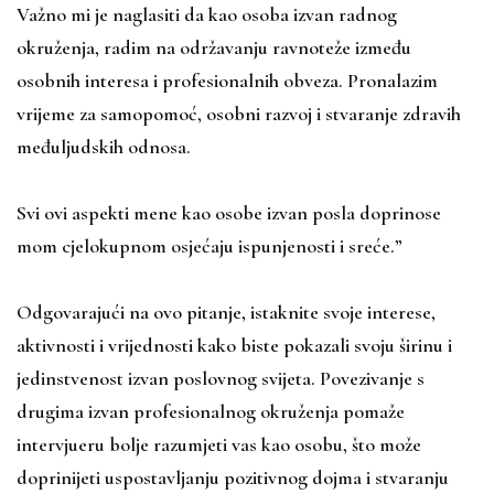
Važno mi je naglasiti da kao osoba izvan radnog
okruženja, radim na održavanju ravnoteže između
osobnih interesa i profesionalnih obveza. Pronalazim
vrijeme za samopomoć, osobni razvoj i stvaranje zdravih
međuljudskih odnosa.
Svi ovi aspekti mene kao osobe izvan posla doprinose
mom cjelokupnom osjećaju ispunjenosti i sreće.”
Odgovarajući na ovo pitanje, istaknite svoje interese,
aktivnosti i vrijednosti kako biste pokazali svoju širinu i
jedinstvenost izvan poslovnog svijeta. Povezivanje s
drugima izvan profesionalnog okruženja pomaže
intervjueru bolje razumjeti vas kao osobu, što može
doprinijeti uspostavljanju pozitivnog dojma i stvaranju