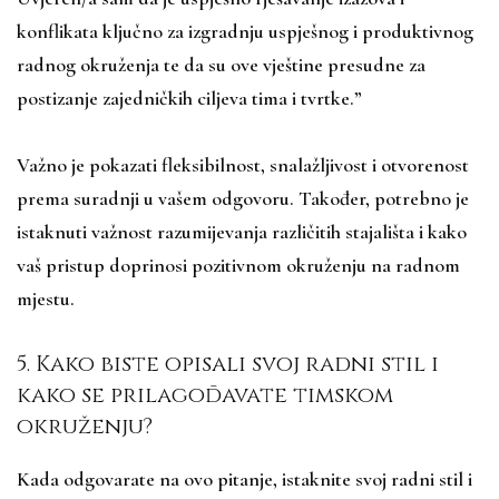
konflikata ključno za izgradnju uspješnog i produktivnog
radnog okruženja te da su ove vještine presudne za
postizanje zajedničkih ciljeva tima i tvrtke.”
Važno je pokazati fleksibilnost, snalažljivost i otvorenost
prema suradnji u vašem odgovoru. Također, potrebno je
istaknuti važnost razumijevanja različitih stajališta i kako
vaš pristup doprinosi pozitivnom okruženju na radnom
mjestu.
5. Kako biste opisali svoj radni stil i
kako se prilagođavate timskom
okruženju?
Kada odgovarate na ovo pitanje, istaknite svoj radni stil i