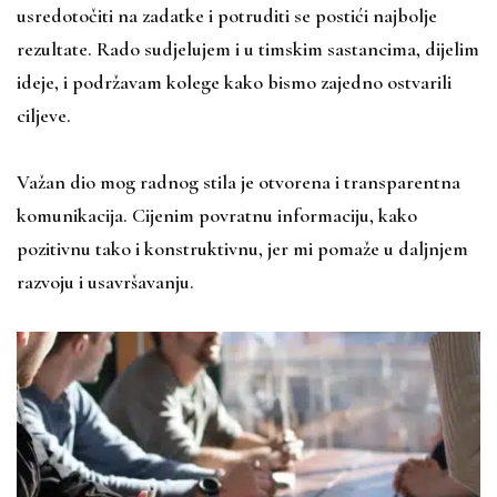
usredotočiti na zadatke i potruditi se postići najbolje
rezultate. Rado sudjelujem i u timskim sastancima, dijelim
ideje, i podržavam kolege kako bismo zajedno ostvarili
ciljeve.
Važan dio mog radnog stila je otvorena i transparentna
komunikacija. Cijenim povratnu informaciju, kako
pozitivnu tako i konstruktivnu, jer mi pomaže u daljnjem
razvoju i usavršavanju.