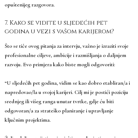
opuštenijeg razgovora.
7. Kako se vidite u sljedećih pet
godina u vezi s vašom karijerom?
Što se tiče ovog pitanja za intervju, važno je izraziti svoje
profesionalne ciljeve, ambicije i razmišljanja o daljnjem
razvoju. Evo primjera kako biste mogli odgovoriti:
“U sljedećih pet godina, vidim se kao dobro etabliran/a i
napredovao/la u svojoj karijeri. Cilj mi je postići poziciju
srednjeg ili višeg ranga unutar tvrtke, gdje ću biti
odgovoran/a za strateško planiranje i upravljanje
ključnim projektima.