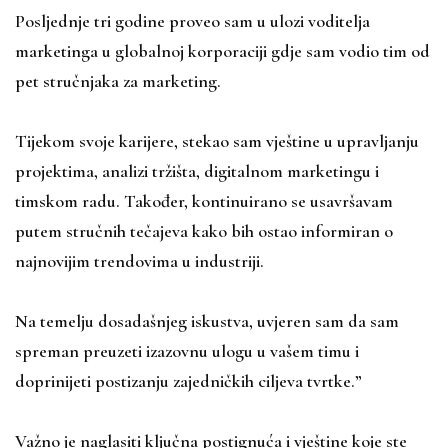
Posljednje tri godine proveo sam u ulozi voditelja
marketinga u globalnoj korporaciji gdje sam vodio tim od
pet stručnjaka za marketing.
Tijekom svoje karijere, stekao sam vještine u upravljanju
projektima, analizi tržišta, digitalnom marketingu i
timskom radu. Također, kontinuirano se usavršavam
putem stručnih tečajeva kako bih ostao informiran o
najnovijim trendovima u industriji.
Na temelju dosadašnjeg iskustva, uvjeren sam da sam
spreman preuzeti izazovnu ulogu u vašem timu i
doprinijeti postizanju zajedničkih ciljeva tvrtke.”
Važno je naglasiti ključna postignuća i vještine koje ste