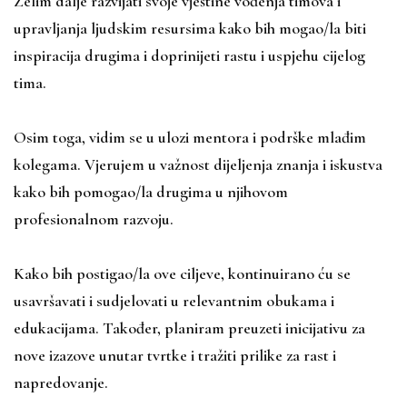
Želim dalje razvijati svoje vještine vođenja timova i
upravljanja ljudskim resursima kako bih mogao/la biti
inspiracija drugima i doprinijeti rastu i uspjehu cijelog
tima.
Osim toga, vidim se u ulozi mentora i podrške mlađim
kolegama. Vjerujem u važnost dijeljenja znanja i iskustva
kako bih pomogao/la drugima u njihovom
profesionalnom razvoju.
Kako bih postigao/la ove ciljeve, kontinuirano ću se
usavršavati i sudjelovati u relevantnim obukama i
edukacijama. Također, planiram preuzeti inicijativu za
nove izazove unutar tvrtke i tražiti prilike za rast i
napredovanje.