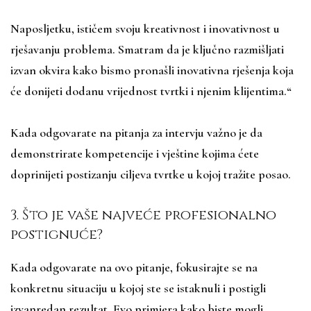
Naposljetku, ističem svoju kreativnost i inovativnost u
rješavanju problema. Smatram da je ključno razmišljati
izvan okvira kako bismo pronašli inovativna rješenja koja
će donijeti dodanu vrijednost tvrtki i njenim klijentima.“
Kada odgovarate na pitanja za intervju važno je da
demonstrirate kompetencije i vještine kojima ćete
doprinijeti postizanju ciljeva tvrtke u kojoj tražite posao.
3. Što je vaše najveće profesionalno
postignuće?
Kada odgovarate na ovo pitanje, fokusirajte se na
konkretnu situaciju u kojoj ste se istaknuli i postigli
izvanredan rezultat. Evo primjera kako biste mogli