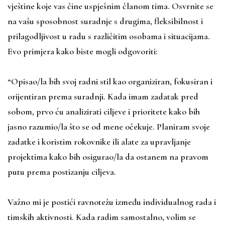
vještine koje vas čine uspješnim članom tima. Osvrnite se
na vašu sposobnost suradnje s drugima, fleksibilnost i
prilagodljivost u radu s različitim osobama i situacijama.
Evo primjera kako biste mogli odgovoriti:
“Opisao/la bih svoj radni stil kao organiziran, fokusiran i
orijentiran prema suradnji. Kada imam zadatak pred
sobom, prvo ću analizirati ciljeve i prioritete kako bih
jasno razumio/la što se od mene očekuje. Planiram svoje
zadatke i koristim rokovnike ili alate za upravljanje
projektima kako bih osigurao/la da ostanem na pravom
putu prema postizanju ciljeva.
Važno mi je postići ravnotežu između individualnog rada i
timskih aktivnosti. Kada radim samostalno, volim se