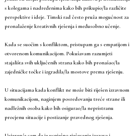
s kolegama i nadređenima kako bih prikupio/la različite
perspektive i ideje. Timski rad često pruža mogućnost za
pronalaženje kreativnih rješenja i međusobno učenje.
Kada se suočim s konfliktom, pristupam ga s empatijom i
otvorenom komunikacijom. Pokušavam razumjeti
stajališta svih uključenih strana kako bih pronašao/la
zajedničke točke i izgradila/la mostove prema rješenju.
U situacijama kada konflikt ne može biti riješen izravnom
komunikacijom, naginjem posredovanju treće strane ili
nadležnih osoba kako bih osigurao/la nepristranu
procjenu situacije i postizanje pravednog rješenja.
Uvjeren/a sam da je uspješno rješavanje izazova i