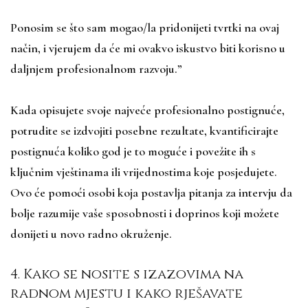
Ponosim se što sam mogao/la pridonijeti tvrtki na ovaj
način, i vjerujem da će mi ovakvo iskustvo biti korisno u
daljnjem profesionalnom razvoju.”
Kada opisujete svoje najveće profesionalno postignuće,
potrudite se izdvojiti posebne rezultate, kvantificirajte
postignuća koliko god je to moguće i povežite ih s
ključnim vještinama ili vrijednostima koje posjedujete.
Ovo će pomoći osobi koja postavlja pitanja za intervju da
bolje razumije vaše sposobnosti i doprinos koji možete
donijeti u novo radno okruženje.
4. Kako se nosite s izazovima na
radnom mjestu i kako rješavate