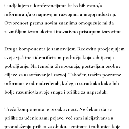
i sudjelujem u konferencijama kako bih ostao/a
informiran/a o najnovijim razvojima u mojoj industriji.
Otvorenost prema novim znanjima omogućuje mi da
razmišljam izvan okvira i inovativno pristupam izazovima.
Druga komponenta je samosvijest. Redovito procjenjujem
svoje vještine i identificiram područja koja zahtijevaju
poboljšanje. Na temelju tih spoznaja, postavljam osobne
ciljeve za usavršavanje i razvoj. Također, tražim povratne
informacije od nadređenih, kolega i suradnika kako bih
bolje razumio/la svoje snage i prilike za napredak.
Treća komponenta je proaktivnost. Ne čekam da se
prilike za učenje sami pojave, već sam inicijativan/a u
pronalaženju prilika za obuku, seminara i radionica koje