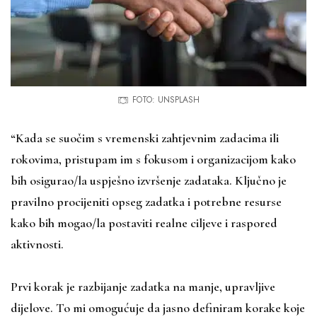
FOTO: UNSPLASH
“Kada se suočim s vremenski zahtjevnim zadacima ili
rokovima, pristupam im s fokusom i organizacijom kako
bih osigurao/la uspješno izvršenje zadataka. Ključno je
pravilno procijeniti opseg zadatka i potrebne resurse
kako bih mogao/la postaviti realne ciljeve i raspored
aktivnosti.
Prvi korak je razbijanje zadatka na manje, upravljive
dijelove. To mi omogućuje da jasno definiram korake koje