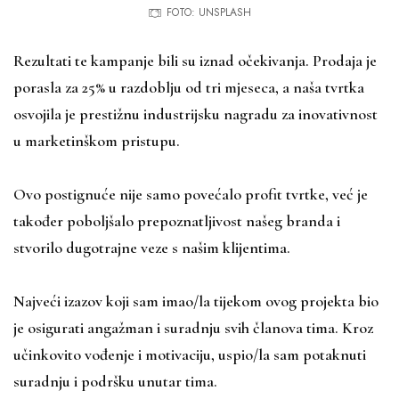
FOTO: UNSPLASH
Rezultati te kampanje bili su iznad očekivanja. Prodaja je
porasla za 25% u razdoblju od tri mjeseca, a naša tvrtka
osvojila je prestižnu industrijsku nagradu za inovativnost
u marketinškom pristupu.
Ovo postignuće nije samo povećalo profit tvrtke, već je
također poboljšalo prepoznatljivost našeg branda i
stvorilo dugotrajne veze s našim klijentima.
Najveći izazov koji sam imao/la tijekom ovog projekta bio
je osigurati angažman i suradnju svih članova tima. Kroz
učinkovito vođenje i motivaciju, uspio/la sam potaknuti
suradnju i podršku unutar tima.