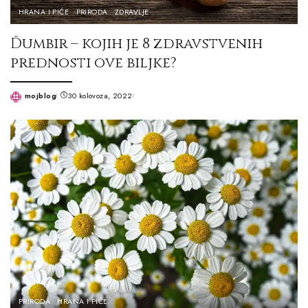
HRANA I PIĆE
PRIRODA
ZDRAVLJE
Đumbir – kojih je 8 zdravstvenih
prednosti ove biljke?
mojblog
30 kolovoza, 2022
Posted
by
PRIRODA
HRANA I PIĆE