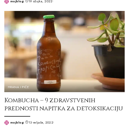
mojblog
19 ožujka, 2022
Posted
by
HRANA I PIĆE
Kombucha – 9 zdravstvenih
prednosti napitka za detoksikaciju
mojblog
13 veljače, 2022
Posted