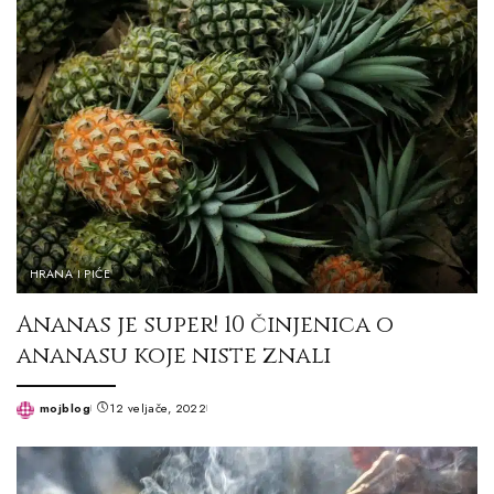
HRANA I PIĆE
Ananas je super! 10 činjenica o
ananasu koje niste znali
mojblog
12 veljače, 2022
Posted
by