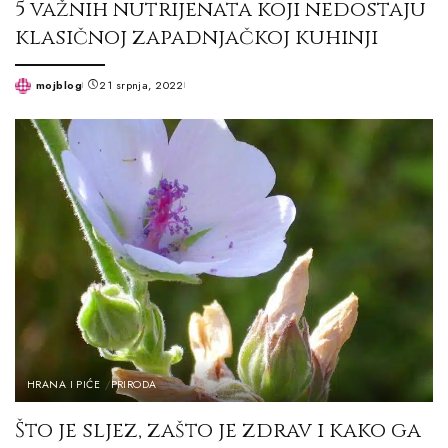
5 važnih nutrijenata koji nedostaju
klasičnoj zapadnjačkoj kuhinji
mojblog
21 srpnja, 2022
Posted
by
HRANA I PIĆE
PRIRODA
Što je sljez, zašto je zdrav i kako ga