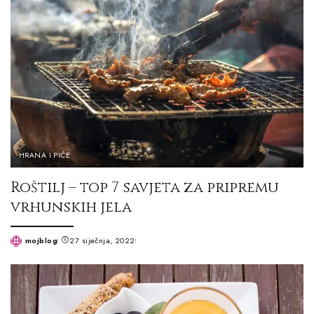
HRANA I PIĆE
Roštilj – top 7 savjeta za pripremu
vrhunskih jela
mojblog
27 siječnja, 2022
Posted
by