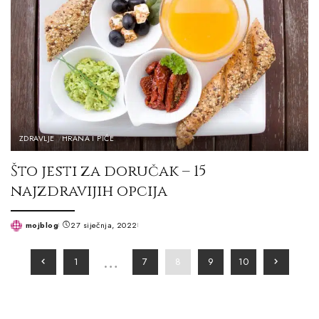
ZDRAVLJE
HRANA I PIĆE
Što jesti za doručak – 15
najzdravijih opcija
mojblog
27 siječnja, 2022
Posted
by
…
1
7
8
9
10