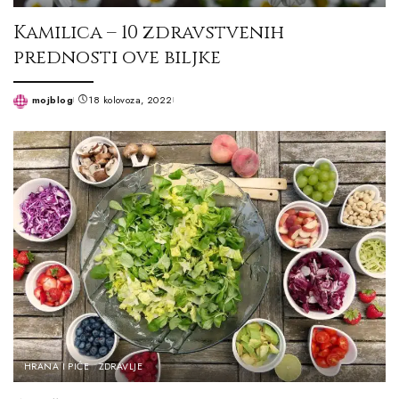
Kamilica – 10 zdravstvenih
prednosti ove biljke
mojblog
18 kolovoza, 2022
Posted
by
HRANA I PIĆE
ZDRAVLJE