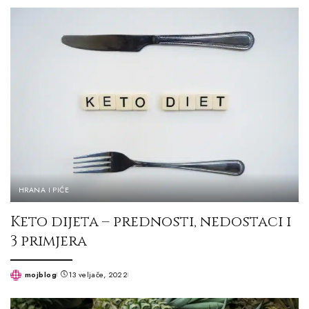
by
HRANA I PIĆE
Keto dijeta – prednosti, nedostaci i
3 primjera
mojblog
13 veljače, 2022
Posted
by