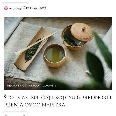
mojblog
12 lipnja, 2022
Posted
by
HRANA I PIĆE
PRIRODA
ZDRAVLJE
Što je zeleni čaj i koje su 6 prednosti
pijenja ovog napitka